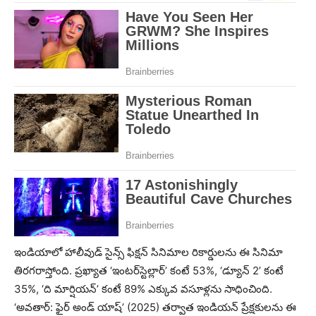
ఇండియాలో హాలీవుడ్ సైన్స్ ఫిక్షన్ సినిమాల రికార్డులను ఈ సినిమా
తిరగరాస్తోంది. ప్రఖ్యాత ‘ఇంటర్‌స్టెల్లార్’ కంటే 53%, ‘డ్యూన్ 2’ కంటే
35%, ‘ది మార్షియన్’ కంటే 89% ఎక్కువ వసూళ్లను సాధించింది.
‘అవతార్: ఫైర్ అండ్ యాష్’ (2025) తర్వాత ఇండియన్ ప్రేక్షకులను ఈ