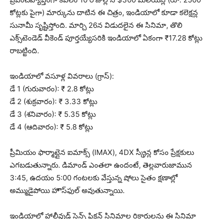
కోట్లకు పైగా) మార్కును దాటిన ఈ చిత్రం, ఇండియాలో కూడా కలెక్షన్ల
సునామీ సృష్టిస్తోంది. మార్చి 26న విడుదలైన ఈ సినిమా, తొలి
ఎక్స్‌టెండెడ్ వీకెండ్ పూర్తయ్యేసరికి ఇండియాలో ఏకంగా ₹17.28 కోట్లు
రాబట్టింది.
ఇండియాలో వసూళ్ల వివరాలు (గ్రాస్):
డే 1 (గురువారం): ₹ 2.8 కోట్లు
డే 2 (శుక్రవారం): ₹ 3.33 కోట్లు
డే 3 (శనివారం): ₹ 5.35 కోట్లు
డే 4 (ఆదివారం): ₹ 5.8 కోట్లు
ప్రీమియం ఫార్మాట్లైన ఐమాక్స్ (IMAX), 4DX స్క్రీన్ల కోసం ప్రేక్షకులు
ఎగబడుతున్నారు. డిమాండ్ ఎంతలా ఉందంటే, తెల్లవారుజామున
3:45, ఉదయం 5:00 గంటలకు వేస్తున్న షోలు సైతం క్షణాల్లో
అమ్ముడైపోయి హౌస్‌ఫుల్ అవుతున్నాయి.
ఇండియాలో హాలీవుడ్ సైన్స్ ఫిక్షన్ సినిమాల రికార్డులను ఈ సినిమా