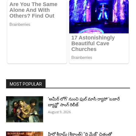
MOST POPULAR
‘అమీర్ లోగ్’ నుంచి ఫుల్ మాసీ ర్యాపో ‘బజారే
బ్యాన్జో’ సాంగ్ రిలీజ్
August 9, 2026
హీరో శ్రీరామ్ (శ్రీకాంత్) “ది మేజ్” చిత్రంతో