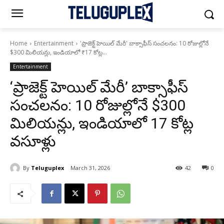
Home
Entertainment
'ప్రాజెక్ట్ హెయిల్ మేరీ' బాక్సాఫీస్ సంచలనం: 10 రోజుల్లోనే
$300 మిలియన్లు, ఇండియాలో ₹17 కోట్ల...
Entertainment
‘ప్రాజెక్ట్ హెయిల్ మేరీ’ బాక్సాఫీస్
సంచలనం: 10 రోజుల్లోనే $300
మిలియన్లు, ఇండియాలో ₹17 కోట్ల
వసూళ్లు
By
Teluguplex
March 31, 2026
42
0