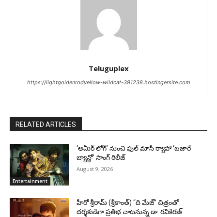
Teluguplex
https://lightgoldenrodyellow-wildcat-391238.hostingersite.com
RELATED ARTICLES
‘అమీర్ లోగ్’ నుంచి ఫుల్ మాసీ ర్యాపో ‘బజారే
బ్యాన్జో’ సాంగ్ రిలీజ్
August 9, 2026
Entertainment
హీరో శ్రీరామ్ (శ్రీకాంత్) “ది మేజ్” చిత్రంతో
దర్శకుడిగా ప్రతిభ చాటనున్న డా. రవికిరణ్