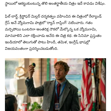
స్థాయిలో ఆకట్టుకుంటున్న తొలి అంతర్జాతీయ చిత్రం ఇదే కావడం విశేషం.
ఫిల్ లార్డ్, క్రిస్టోఫర్ మిల్లర్ దర్శకత్వం వహించిన ఈ చిత్రంలో రేల్యాండ్
గ్రేస్ అనే వ్యోమగామి పాత్రలో ‘ర్యాన్ గాస్లింగ్’ నటించారు. గతం
మర్చిపోయి ఒంటరిగా అంతరిక్ష నౌకలో మేల్కొన్న ఒక వ్యోమగామి,
మానవాళిని ఎలా రక్షించాడు అనేది ఈ చిత్ర కథ. ఈ సినిమా ప్రస్తుతం
ఇండియాలో తెలుగుతో పాటు హిందీ, తమిళ, ఇంగ్లీష్ భాషల్లో
విజయవంతంగా ప్రదర్శించబడుతోంది.