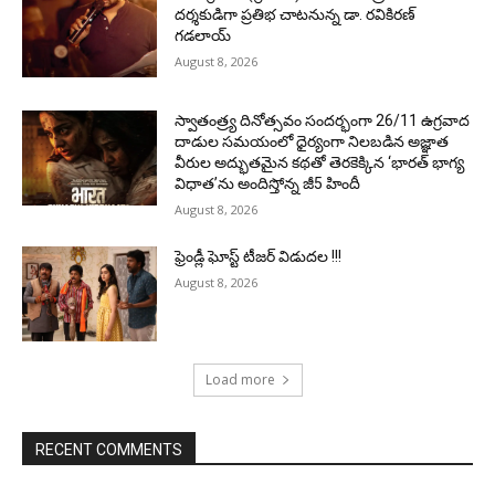
దర్శకుడిగా ప్రతిభ చాటనున్న డా. రవికిరణ్
గడలాయ్
August 8, 2026
స్వాతంత్ర్య దినోత్సవం సందర్భంగా 26/11 ఉగ్రవాద
దాడుల సమయంలో ధైర్యంగా నిలబడిన అజ్ఞాత
వీరుల అద్భుతమైన కథతో తెరకెక్కిన ‘భారత్ భాగ్య
విధాత’ను అందిస్తోన్న జీ5 హిందీ
August 8, 2026
ఫ్రెండ్లీ ఘోస్ట్ టీజర్ విడుదల !!!
August 8, 2026
Load more
RECENT COMMENTS