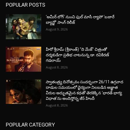
POPULAR POSTS
‘అమీర్ లోగ్’ నుంచి ఫుల్ మాసీ ర్యాపో ‘బజారే
బ్యాన్జో’ సాంగ్ రిలీజ్
August 9, 2026
హీరో శ్రీరామ్ (శ్రీకాంత్) “ది మేజ్” చిత్రంతో
దర్శకుడిగా ప్రతిభ చాటనున్న డా. రవికిరణ్
గడలాయ్
August 8, 2026
స్వాతంత్ర్య దినోత్సవం సందర్భంగా 26/11 ఉగ్రవాద
దాడుల సమయంలో ధైర్యంగా నిలబడిన అజ్ఞాత
వీరుల అద్భుతమైన కథతో తెరకెక్కిన ‘భారత్ భాగ్య
విధాత’ను అందిస్తోన్న జీ5 హిందీ
August 8, 2026
POPULAR CATEGORY