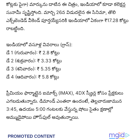
కోట్లకు పైగా) మార్కును దాటిన ఈ చిత్రం, ఇండియాలో కూడా కలెక్షన్ల
సునామీ సృష్టిస్తోంది. మార్చి 26న విడుదలైన ఈ సినిమా, తొలి
ఎక్స్‌టెండెడ్ వీకెండ్ పూర్తయ్యేసరికి ఇండియాలో ఏకంగా ₹17.28 కోట్లు
రాబట్టింది.
ఇండియాలో వసూళ్ల వివరాలు (గ్రాస్):
డే 1 (గురువారం): ₹ 2.8 కోట్లు
డే 2 (శుక్రవారం): ₹ 3.33 కోట్లు
డే 3 (శనివారం): ₹ 5.35 కోట్లు
డే 4 (ఆదివారం): ₹ 5.8 కోట్లు
ప్రీమియం ఫార్మాట్లైన ఐమాక్స్ (IMAX), 4DX స్క్రీన్ల కోసం ప్రేక్షకులు
ఎగబడుతున్నారు. డిమాండ్ ఎంతలా ఉందంటే, తెల్లవారుజామున
3:45, ఉదయం 5:00 గంటలకు వేస్తున్న షోలు సైతం క్షణాల్లో
అమ్ముడైపోయి హౌస్‌ఫుల్ అవుతున్నాయి.