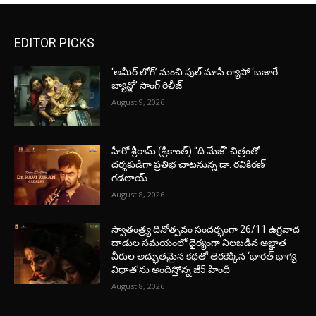
EDITOR PICKS
‘అమీర్ లోగ్’ నుంచి ఫుల్ మాసీ ర్యాపో ‘బజారే
బ్యాన్జో’ సాంగ్ రిలీజ్
August 9, 2026
హీరో శ్రీరామ్ (శ్రీకాంత్) “ది మేజ్” చిత్రంతో
దర్శకుడిగా ప్రతిభ చాటనున్న డా. రవికిరణ్
గడలాయ్
August 8, 2026
స్వాతంత్ర్య దినోత్సవం సందర్భంగా 26/11 ఉగ్రవాద
దాడుల సమయంలో ధైర్యంగా నిలబడిన అజ్ఞాత
వీరుల అద్భుతమైన కథతో తెరకెక్కిన ‘భారత్ భాగ్య
విధాత’ను అందిస్తోన్న జీ5 హిందీ
August 8, 2026