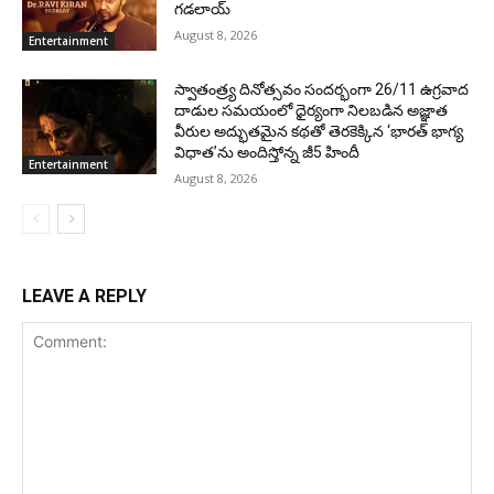
గడలాయ్
August 8, 2026
Entertainment
స్వాతంత్ర్య దినోత్సవం సందర్భంగా 26/11 ఉగ్రవాద
దాడుల సమయంలో ధైర్యంగా నిలబడిన అజ్ఞాత
వీరుల అద్భుతమైన కథతో తెరకెక్కిన ‘భారత్ భాగ్య
విధాత’ను అందిస్తోన్న జీ5 హిందీ
Entertainment
August 8, 2026
LEAVE A REPLY