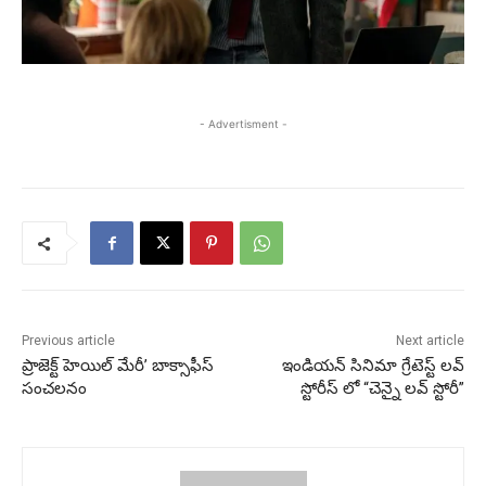
- Advertisment -
Previous article
Next article
ప్రాజెక్ట్ హెయిల్ మేరీ’ బాక్సాఫీస్
ఇండియన్ సినిమా గ్రేటెస్ట్ లవ్
సంచలనం
స్టోరీస్ లో “చెన్నై లవ్ స్టోరీ”