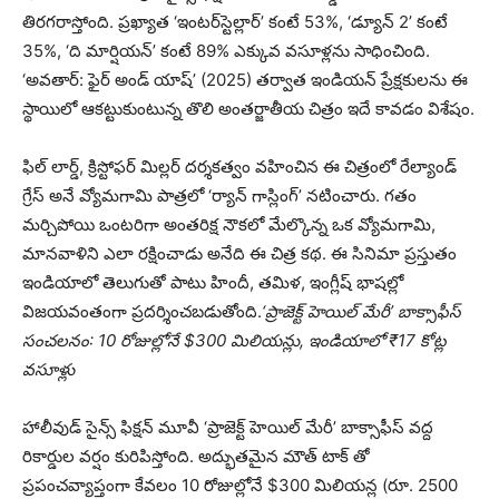
తిరగరాస్తోంది. ప్రఖ్యాత ‘ఇంటర్‌స్టెల్లార్’ కంటే 53%, ‘డ్యూన్ 2’ కంటే
35%, ‘ది మార్షియన్’ కంటే 89% ఎక్కువ వసూళ్లను సాధించింది.
‘అవతార్: ఫైర్ అండ్ యాష్’ (2025) తర్వాత ఇండియన్ ప్రేక్షకులను ఈ
స్థాయిలో ఆకట్టుకుంటున్న తొలి అంతర్జాతీయ చిత్రం ఇదే కావడం విశేషం.
ఫిల్ లార్డ్, క్రిస్టోఫర్ మిల్లర్ దర్శకత్వం వహించిన ఈ చిత్రంలో రేల్యాండ్
గ్రేస్ అనే వ్యోమగామి పాత్రలో ‘ర్యాన్ గాస్లింగ్’ నటించారు. గతం
మర్చిపోయి ఒంటరిగా అంతరిక్ష నౌకలో మేల్కొన్న ఒక వ్యోమగామి,
మానవాళిని ఎలా రక్షించాడు అనేది ఈ చిత్ర కథ. ఈ సినిమా ప్రస్తుతం
ఇండియాలో తెలుగుతో పాటు హిందీ, తమిళ, ఇంగ్లీష్ భాషల్లో
విజయవంతంగా ప్రదర్శించబడుతోంది.
‘ప్రాజెక్ట్ హెయిల్ మేరీ’ బాక్సాఫీస్
సంచలనం: 10 రోజుల్లోనే $300 మిలియన్లు, ఇండియాలో ₹17 కోట్ల
వసూళ్లు
హాలీవుడ్ సైన్స్ ఫిక్షన్ మూవీ ‘ప్రాజెక్ట్ హెయిల్ మేరీ’ బాక్సాఫీస్ వద్ద
రికార్డుల వర్షం కురిపిస్తోంది. అద్భుతమైన మౌత్ టాక్ తో
ప్రపంచవ్యాప్తంగా కేవలం 10 రోజుల్లోనే $300 మిలియన్ల (రూ. 2500