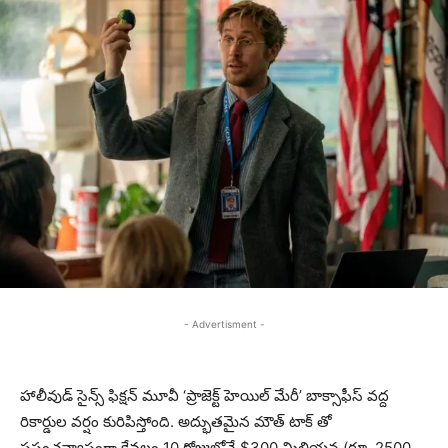
- Advertisment -
హాలీవుడ్ సైన్స్ ఫిక్షన్ మూవీ ‘ప్రాజెక్ట్ హెయిల్ మేరీ’ బాక్సాఫీస్ వద్ద
రికార్డుల వర్షం కురిపిస్తోంది. అద్భుతమైన మౌత్ టాక్ తో
ప్రపంచవ్యాప్తంగా కేవలం 10 రోజుల్లోనే $300 మిలియన్ల (రూ. 2500