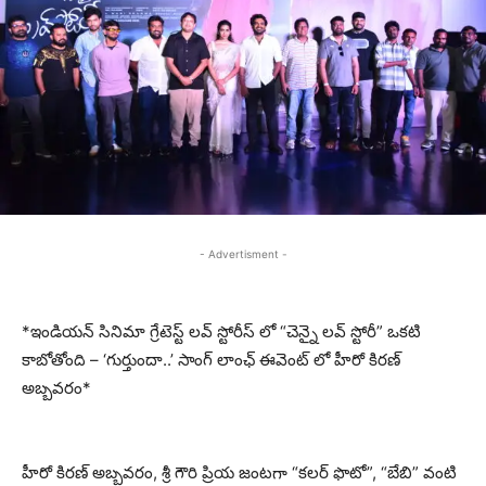
- Advertisment -
*ఇండియన్ సినిమా గ్రేటెస్ట్ లవ్ స్టోరీస్ లో “చెన్నై లవ్ స్టోరీ” ఒకటి
కాబోతోంది – ‘గుర్తుందా..’ సాంగ్ లాంఛ్ ఈవెంట్ లో హీరో కిరణ్
అబ్బవరం*
హీరో కిరణ్ అబ్బవరం, శ్రీ గౌరి ప్రియ జంటగా “కలర్ ఫొటో”, “బేబి” వంటి