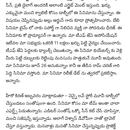
సీన్, ప్రతి డైలాగ్ అందరికీ అలాంటి ఎగ్జైట్ మెంట్ ఇస్తుంది. ఖర్చు
ఎక్కువైనా మంచి క్వాలిటీ కోసం డాల్బీలో ఈ సినిమాను చేస్తున్నాం. ఈ
విషయం చెప్పినప్పుడు అల్లు అర్జున్ గారు కూడా ప్రోత్సహించారు. బేబి
సినిమా టైమ్ లో నాకు సపోర్ట్ గా నిలిచిన వ్యక్తి నా సోదరుడు ధీరజ్. ఈ
సినిమాకు కో ప్రొడ్యూసర్ గా ఉన్నారు. మా టీఎఫ్ జేఏ అసోసియేషన్
ఇటీవల మా సభ్యుడు ఒకరికి 11 లక్షలు ఖర్చు పెట్టి వైద్యం చేయించారు.
టీఎఫ్ జేఏ పెద్దలకు థ్యాంక్స్ చెబుతున్నా. ఈ సినిమా థియేటర్స్ కు వెళ్లి
మీరు పెట్టే డబ్బులకు రెట్టింపు మనసును హత్తుకునే మూవీ అవుతుంది.
మా సినిమాను జూన్ 26 అనుకున్నాం కానీ ఆ తేదీన రామ్ చరణ్ గారి
పెద్ది సినిమా వస్తోంది. మా సినిమా రిలీజ్ డేట్ ను త్వరలో ప్రకటిస్తాం.
అన్నారు.
హీరో కిరణ్ అబ్బవరం మాట్లాడుతూ – చెన్నై లవ్ స్టోరీ మూవీ డాల్బీలో
చేస్తుండటం సంతోషంగా ఉంది. సినిమా కోసం మా టీమ్ అంతా చాలా
ఎఫర్ట్స్ పెడుతున్నారు. ఎడిటర్ సంతోష్ ఒక్కో సీన్ కట్ చేసి చూపిస్తూ,
మంచి సజెషన్స్ ఇస్తున్నాడు. అలాగే విశ్వాస్ డీవోపీగా నాతో ట్రావెల్
చేస్తూ వస్తున్నాడు. మనవాళ్లు మనతో సినిమా చేస్తున్నప్పుడు ప్రాజెక్ట్