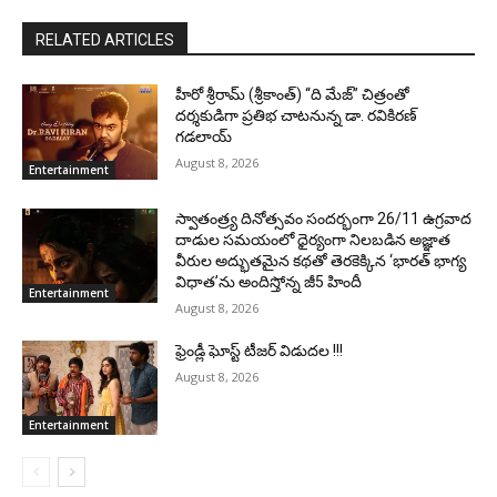
RELATED ARTICLES
హీరో శ్రీరామ్ (శ్రీకాంత్) “ది మేజ్” చిత్రంతో
దర్శకుడిగా ప్రతిభ చాటనున్న డా. రవికిరణ్
గడలాయ్
August 8, 2026
Entertainment
స్వాతంత్ర్య దినోత్సవం సందర్భంగా 26/11 ఉగ్రవాద
దాడుల సమయంలో ధైర్యంగా నిలబడిన అజ్ఞాత
వీరుల అద్భుతమైన కథతో తెరకెక్కిన ‘భారత్ భాగ్య
విధాత’ను అందిస్తోన్న జీ5 హిందీ
Entertainment
August 8, 2026
ఫ్రెండ్లీ ఘోస్ట్ టీజర్ విడుదల !!!
August 8, 2026
Entertainment