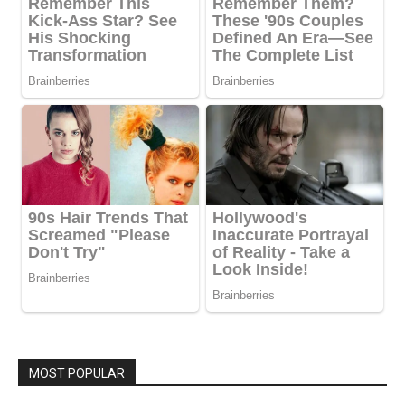
MOST POPULAR