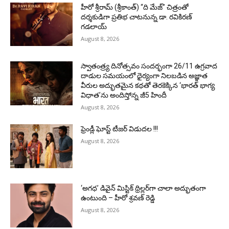
హీరో శ్రీరామ్ (శ్రీకాంత్) “ది మేజ్” చిత్రంతో
దర్శకుడిగా ప్రతిభ చాటనున్న డా. రవికిరణ్
గడలాయ్
August 8, 2026
స్వాతంత్ర్య దినోత్సవం సందర్భంగా 26/11 ఉగ్రవాద
దాడుల సమయంలో ధైర్యంగా నిలబడిన అజ్ఞాత
వీరుల అద్భుతమైన కథతో తెరకెక్కిన ‘భారత్ భాగ్య
విధాత’ను అందిస్తోన్న జీ5 హిందీ
August 8, 2026
ఫ్రెండ్లీ ఘోస్ట్ టీజర్ విడుదల !!!
August 8, 2026
‘అగధ’ డివైన్ మిస్టిక్ థ్రిల్లర్‌గా చాలా అద్భుతంగా
ఉంటుంది – హీరో శ్రవణ్ రెడ్డి
August 8, 2026