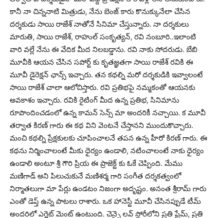
కానీ నా చిన్ననాటి మిత్రుడు, నేను బెంజ్ కారు కొనుక్కునేలా చేసిన
దర్శకుడు సాయి రాజేశ్ నాతోనే సినిమా చేస్తున్నారు. నా దర్శకులు
మారుతి, సాయి రాజేశ్, రాహుల్ సంకృత్యన్, రవి నంబూరి..ఇలాంటి
వారి వల్లే నేను ఈ వేదిక మీద నిలబడ్డాను. రవి నాకు సోదరుడు. బేబి
మూవీకి ఆయన చేసిన సపోర్ట్ కు కృతజ్ఞతగా సాయి రాజేశ్ రవికి ఈ
మూవీ డైరెక్షన్ ఛాన్స్ ఇచ్చారు. తన కథల్ని మరో దర్శకుడికి ఇవ్వాలంటే
సాయి రాజేశ్ చాలా ఆలోచిస్తారు. రవి ప్రతిభపై నమ్మకంతో ఆయనకు
అవకాశం ఇచ్చారు. రవికి రైటింగ్ మీద ఉన్న ప్రతిభ, సినిమాను
రూపొందించడంలో ఉన్న కామన్ సెన్స్ మా అందరికీ నచ్చాయి. క మూవీ
తర్వాత కిరణ్ గారు ఈ కథ విని వెంటనే చేస్తానని ముందుకొచ్చారు.
మంచి కథల్ని ప్రేక్షకులకు చూపించాలనే తపన ఉన్న హీరో కిరణ్ గారు. ఈ
కథను నిర్మించాలంటే మీకు ధైర్యం ఉండాలి, నటించాలంటే నాకు ధైర్యం
ఉండాలి అంటూ శ్రీ గౌరి ప్రియ ఈ ప్రాజెక్ట్ కు ఓకే చెప్పింది. మేము
మణిగాడ్ అని పిలుచుకునే మణిశర్మ గారి సంగీత దర్శకత్వంలో
నిర్మాతలుగా మా పేర్లు ఉండటం నిజంగా అదృష్టం. అనంత శ్రీరామ్ గారు
ఎంతో డెప్త్ ఉన్న పాటలు రాశారు. ఒక హానెస్టీ మూవీ చేసినప్పుడే టీమ్
అందరిలో ఎగ్జైట్ మెంట్ ఉంటుంది. చెన్నై లవ్ స్టోరీలోని ప్రతి ఫ్రేమ్, ప్రతి