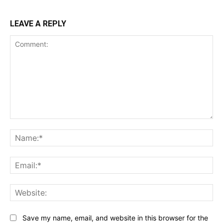
LEAVE A REPLY
Comment:
Na
Ema
Web
Save my name, email, and website in this browser for the