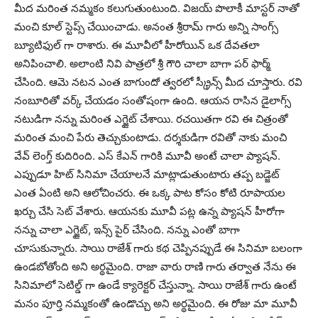
మీద మరింత నమ్మకం కలుగుతుంటుంది. విజయ్ పొలాకీ మాస్టర్ నాతో
మంచి కూల్ స్టెప్స్ చేయించాడు. అనంత శ్రీరామ్ గారు అన్ని సాంగ్స్
బ్యూటిఫుల్ గా రాశారు. ఈ మూవీలో హీరోయిన్ ఒక దేవతలా
అనిపించాలి. అలాంటి నివి పాత్రలో శ్రీ గౌరి చాలా బాగా పర్ ఫార్మ్
చేసింది. ఆమె నటన ఎంత బాగుందో త్వరలో స్క్రీన్స్ మీద చూస్తారు. రవి
నంబూరితో వర్క్ చేయడం సంతోషంగా ఉంది. ఆయన రాసిన డైలాగ్స్
నటుడిగా నన్ను మరింత ఎగ్జైట్ చేశాయి. రచయితగా రవి ఈ చిత్రంతో
మరింత మంచి పేరు తెచ్చుకుంటాడు. దర్శకుడిగా రవితో నాకు మంచి
వేవ్ లెంగ్త్ కుదిరింది. ఎస్ కేఎన్ గారికి మూవీ అంటే చాలా ప్యాషన్.
ఎప్పుడూ హిట్ సినిమా చేయాలనే మాట్లాడుతుంటారు తప్ప బడ్జెట్
ఎంత ఏంటి అని ఆలోచించరు. ఈ ఒక్క పాట కోసం కోటి రూపాయల
ఖర్చు చేసి సెట్ వేశారు. ఆయనకు మూవీ పట్ల ఉన్న ప్యాషన్ హీరోగా
నన్ను చాలా ఎగ్జైట్, ఇన్స్ పైర్ చేసింది. నన్ను ఎంతో బాగా
చూసుకున్నారు. సాయి రాజేశ్ గారు కథ చెప్పినప్పుడే ఈ సినిమా బలంగా
ఉండబోతోంది అని అర్థమైంది. రాజా వారు రాణి గారు తర్వాత నేను ఈ
సినిమాలో సెటిల్డ్ గా ఉండే క్యారెక్టర్ చేస్తున్నా. సాయి రాజేశ్ గారు ఉంటే
మనం పూర్తి నమ్మకంతో ఉండొచ్చు అని అర్థమైంది. ఈ రోజు మా మూవీ