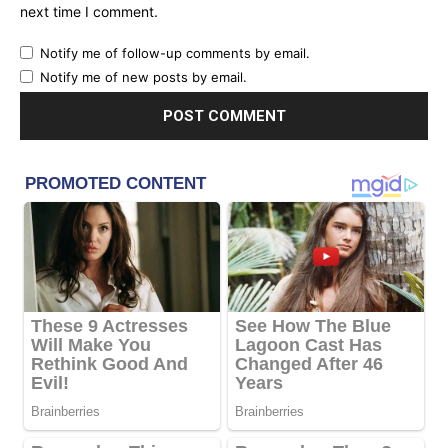
next time I comment.
Notify me of follow-up comments by email.
Notify me of new posts by email.