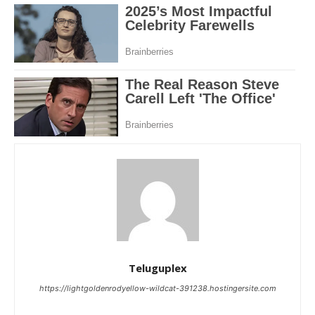
Teluguplex
https://lightgoldenrodyellow-wildcat-391238.hostingersite.com