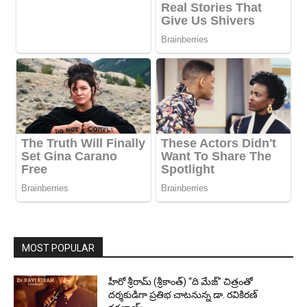
MOST POPULAR
హీరో శ్రీరామ్ (శ్రీకాంత్) “ది మేజ్” చిత్రంతో
దర్శకుడిగా ప్రతిభ చాటనున్న డా. రవికిరణ్