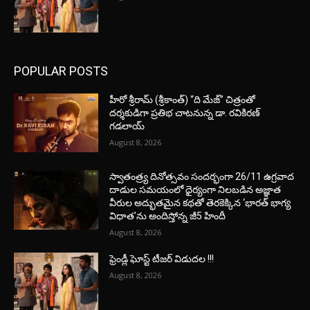
POPULAR POSTS
హీరో శ్రీరామ్ (శ్రీకాంత్) “ది మేజ్” చిత్రంతో
దర్శకుడిగా ప్రతిభ చాటనున్న డా. రవికిరణ్
గడలాయ్
August 8, 2026
స్వాతంత్ర్య దినోత్సవం సందర్భంగా 26/11 ఉగ్రవాద
దాడుల సమయంలో ధైర్యంగా నిలబడిన అజ్ఞాత
వీరుల అద్భుతమైన కథతో తెరకెక్కిన ‘భారత్ భాగ్య
విధాత’ను అందిస్తోన్న జీ5 హిందీ
August 8, 2026
ఫ్రెండ్లీ ఘోస్ట్ టీజర్ విడుదల !!!
August 8, 2026