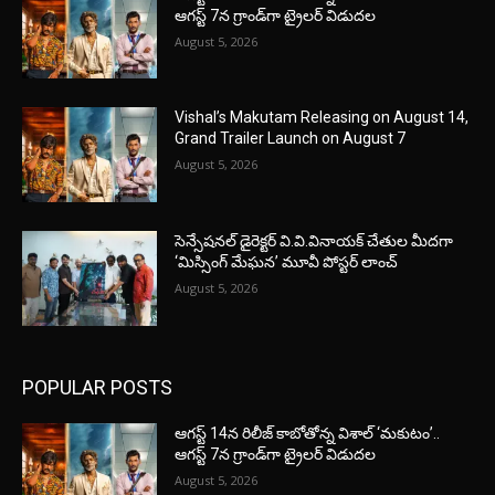
ఆగస్ట్ 7న గ్రాండ్‌గా ట్రైలర్ విడుదల
August 5, 2026
Vishal’s Makutam Releasing on August 14,
Grand Trailer Launch on August 7
August 5, 2026
సెన్సేషనల్ డైరెక్టర్ వి.వి.వినాయక్ చేతుల మీదగా
‘మిస్సింగ్ మేఘన’ మూవీ పోస్టర్ లాంచ్
August 5, 2026
POPULAR POSTS
ఆగస్ట్ 14న రిలీజ్ కాబోతోన్న విశాల్ ‘మకుటం’..
ఆగస్ట్ 7న గ్రాండ్‌గా ట్రైలర్ విడుదల
August 5, 2026