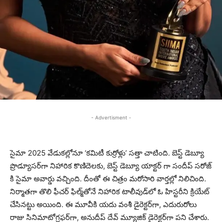
- Advertisment -
సైమా 2025 వేడుకల్లోనూ ‘కమిటీ కుర్రోళ్లు’ సత్తా చాటింది. బెస్ట్ డెబ్యూ
ప్రొడ్యూసర్‌గా నిహారిక కొణిదెలకు, బెస్ట్ డెబ్యూ యాక్టర్ గా సందీప్ సరోజ్
కి సైమా అవార్డు వచ్చింది. దీంతో ఈ చిత్రం మరోసారి వార్తల్లో నిలిచింది.
నిర్మాతగా తొలి ఫీచర్ ఫిల్మ్‌తోనే నిహారిక టాలీవుడ్‌లో ఓ హిస్టరీని క్రియేట్
చేసినట్టు అయింది. ఈ మూవీకి యదు వంశీ డైరెక్టర్‌గా, ఎదురురోలు
రాజు సినిమాటోగ్రఫర్‌గా, అనుదీప్ దేవ్ మ్యూజిక్ డైరెక్టర్‌గా పని చేశారు.