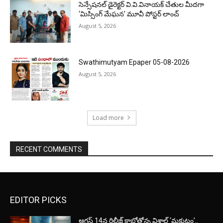
సెన్సేషనల్ డైరెక్టర్ వి.వి.వినాయక్ చేతుల మీదగా
‘మిస్సింగ్ మేఘన’ మూవీ పోస్టర్ లాంచ్
August 5, 2026
Swathimutyam Epaper 05-08-2026
August 5, 2026
Load more
RECENT COMMENTS
EDITOR PICKS
ఆగస్ట్ 14న రిలీజ్ కాబోతోన్న విశాల్ ‘మకుటం’..