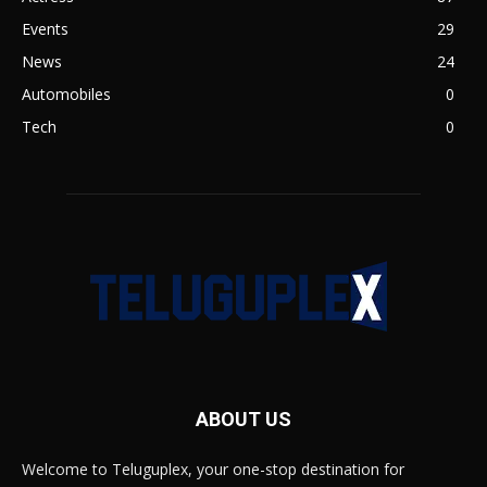
Events
29
News
24
Automobiles
0
Tech
0
ABOUT US
Welcome to Teluguplex, your one-stop destination for