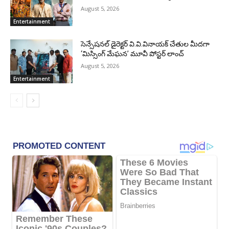
August 5, 2026
Entertainment
సెన్సేషనల్ డైరెక్టర్ వి.వి.వినాయక్ చేతుల మీదగా
‘మిస్సింగ్ మేఘన’ మూవీ పోస్టర్ లాంచ్
August 5, 2026
Entertainment