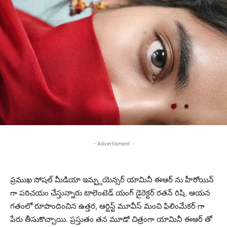
- Advertisment -
ప్రముఖ సోషల్ మీడియా ఇన్ఫ్లుయెన్సర్ యామినీ ఈఆర్ ను హీరోయిన్
గా పరిచయం చేస్తున్నారు టాలెంటెడ్ యంగ్ డైరెక్టర్ రతన్ రిషి. ఆయన
గతంలో రూపొందించిన ఉత్తర, ఆర్టిస్ట్ మూవీస్ మంచి ఫిలింమేకర్ గా
పేరు తీసుకొచ్చాయి. ప్రస్తుతం తన మూడో చిత్రంగా యామినీ ఈఆర్ తో