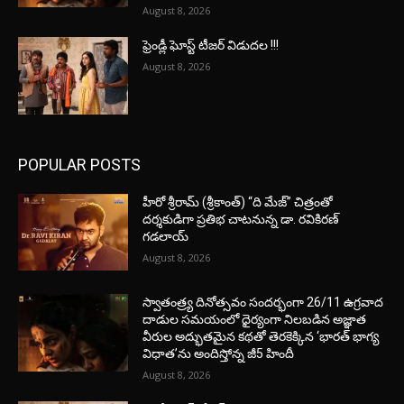
August 8, 2026
ఫ్రెండ్లీ ఘోస్ట్ టీజర్ విడుదల !!!
August 8, 2026
POPULAR POSTS
హీరో శ్రీరామ్ (శ్రీకాంత్) “ది మేజ్” చిత్రంతో
దర్శకుడిగా ప్రతిభ చాటనున్న డా. రవికిరణ్
గడలాయ్
August 8, 2026
స్వాతంత్ర్య దినోత్సవం సందర్భంగా 26/11 ఉగ్రవాద
దాడుల సమయంలో ధైర్యంగా నిలబడిన అజ్ఞాత
వీరుల అద్భుతమైన కథతో తెరకెక్కిన ‘భారత్ భాగ్య
విధాత’ను అందిస్తోన్న జీ5 హిందీ
August 8, 2026