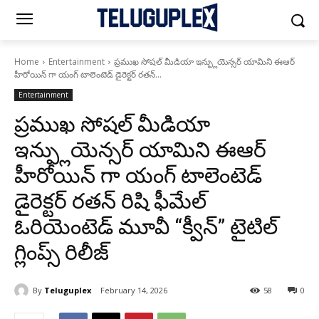
Home
Entertainment
ప్రముఖ సోషల్ మీడియా ఇన్ఫ్లుయెన్సర్ యామిని ఈఆర్
హీరోయిన్ గా యంగ్ టాలెంటెడ్ డైరెక్టర్ రతన్...
Entertainment
ప్రముఖ సోషల్ మీడియా
ఇన్ఫ్లుయెన్సర్ యామిని ఈఆర్
హీరోయిన్ గా యంగ్ టాలెంటెడ్
డైరెక్టర్ రతన్ రిషి ఫీమేల్
ఓరియెంటెడ్ మూవీ “క్వీన్” టైటిల్
గ్లింప్స్ రిలీజ్
By
Teluguplex
February 14, 2026
58
0