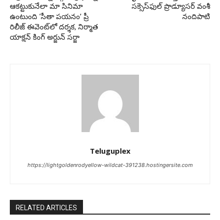
ఆకట్టుకునేలా మా సినిమా
సక్సెస్‌ఫుల్‌ ప్రొడ్యూసర్‌ వంశీ
ఉంటుంది ‘సీతా పయనం’ ప్రీ
నందిపాటి
రిలీజ్ ఈవెంట్‌లో దర్శక, నిర్మాత
యాక్షన్ కింగ్ అర్జున్ సర్జా
Teluguplex
https://lightgoldenrodyellow-wildcat-391238.hostingersite.com
RELATED ARTICLES