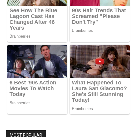
MOST POPULAR