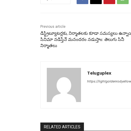
Previous article
డిస్ట్రిబ్యూటర్లకు, నిర్మాతలకు కూడా సమస్యలు ఉన్నాయ
సినిమా నడిస్తేనే మనందరం నడుస్తాం: తెలుగు సినీ
నిర్మాతలు
Teluguplex
https://lightgoldenrodyello
RELATED ARTICLES