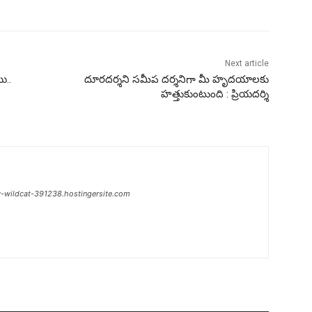
Next article
ి..
దూరదర్శని సమీప దర్శనిగా మీ హృదయాలకు
హత్తుకుంటుంది : ప్రియదర్శి
w-wildcat-391238.hostingersite.com