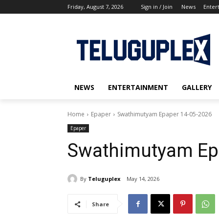
Friday, August 7, 2026
Sign in / Join
News
Enter
NEWS
ENTERTAINMENT
GALLERY
Home
Epaper
Swathimutyam Epaper 14-05-2026
Epaper
Swathimutyam Ep
By
Teluguplex
May 14, 2026
Share