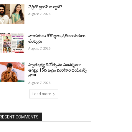
చెర్రీతో డ్రాగన్ బ్యూటీ?
August 7, 2026
నాయకులు కోకొల్లలు ప్రతినాయకులు
లేరెవ్వరు
August 7, 2026
స్వాతంత్ర్య దినోత్సవం సందర్బంగా
ఆగష్టు 15న ఖడ్గం మరోసారి థియేటర్స్
లో !!!
August 7, 2026
Load more
RECENT COMMENTS