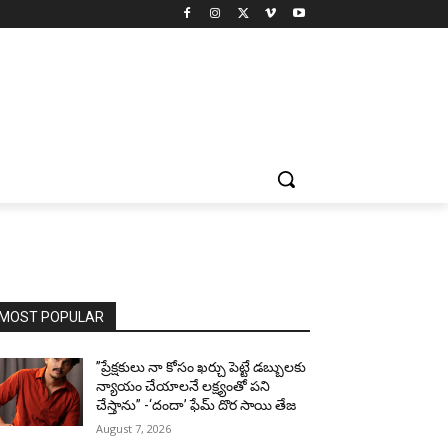
MOST POPULAR
”ప్రేక్షకులు నా కోసం ఖర్చు పెట్టే డబ్బులకు
న్యాయం చేయాలనే లక్ష్యంతో పని
చేస్తాను” -‘దందా’ ఫేమ్ దొర సాయి తేజ
August 7, 2026