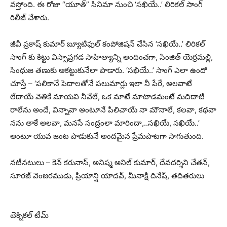
వస్తోంది. ఈ రోజు “యూత్” సినిమా నుంచి ‘సఖియే..’ లిరికల్ సాంగ్
రిలీజ్ చేశారు.
జీవీ ప్రకాష్ కుమార్ బ్యూటిఫుల్ కంపోజిషన్ చేసిన ‘సఖియే..’ లిరికల్
సాంగ్ కు కిట్టు విస్సాప్రగడ సాహిత్యాన్ని అందించగా, సింజిత్ యెర్రమల్లి,
సింధుజ తణుకు ఆకట్టుకునేలా పాడారు. ‘సఖియే..’ సాంగ్ ఎలా ఉందో
చూస్తే – ‘పలికానే పెదాలతోనే పలుమార్లు ఇలా నీ పేరే, అలవాటే
లేదాయే వెతికే మాయవి నీవేలే, ఒక మాటే మాటాడమంటే మదిదాటి
రాలేను అందే, విన్నావా అంటూనే పిలిచాయే నా మౌనాలే, కలవా, కథవా
నను తాకే అలవా, మనసే సంద్రంలా మారిందా,..సఖియే, సఖియే..’
అంటూ యువ జంట పాడుకునే అందమైన ప్రేమపాటగా సాగుతుంది.
నటీనటులు – కెన్ కరునాస్, అనిష్మ అనిల్ కుమార్, దేవదర్శిని చేతన్,
సూరజ్ వెంజరముడు, ప్రియాన్షి యాదవ్, మీనాక్షి దినేష్, తదితరులు
టెక్నికల్ టీమ్