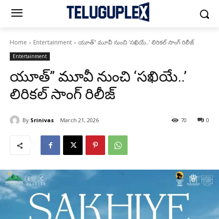
Home
Entertainment
యూత్" మూవీ నుంచి 'సఖియే..' లిరికల్ సాంగ్ రిలీజ్
Entertainment
యూత్” మూవీ నుంచి ‘సఖియే..’
లిరికల్ సాంగ్ రిలీజ్
By
Srinivas
March 21, 2026
70
0