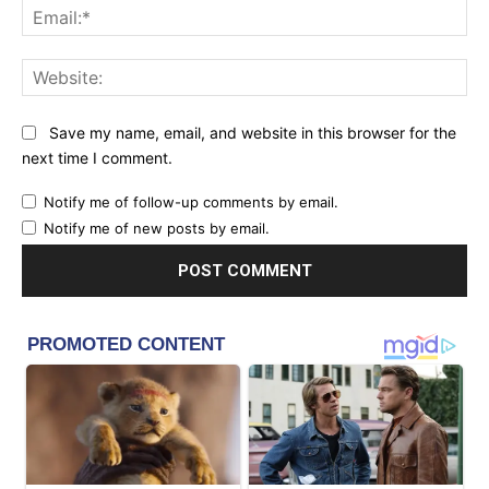
Ema
Web
Save my name, email, and website in this browser for the
next time I comment.
Notify me of follow-up comments by email.
Notify me of new posts by email.