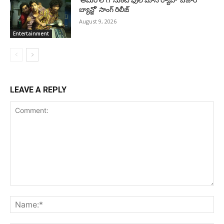
బ్యాన్జో’ సాంగ్ రిలీజ్
August 9, 2026
Entertainment
LEAVE A REPLY
Comment:
Na