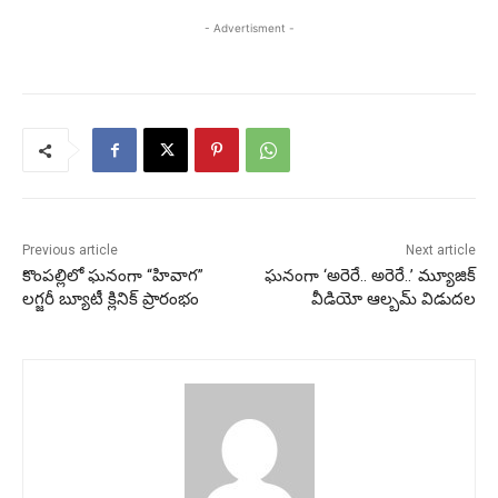
- Advertisment -
Previous article
Next article
కొంపల్లిలో ఘనంగా “హివాగ”
ఘనంగా ‘అరెరే.. అరెరే..’ మ్యూజిక్
లగ్జరీ బ్యూటీ క్లినిక్ ప్రారంభం
వీడియో ఆల్బమ్ విడుదల