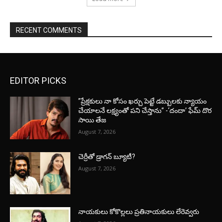
RECENT COMMENTS
EDITOR PICKS
”ప్రేక్షకులు నా కోసం ఖర్చు పెట్టే డబ్బులకు న్యాయం
చేయాలనే లక్ష్యంతో పని చేస్తాను” -‘దందా’ ఫేమ్ దొర
సాయి తేజ
August 7, 2026
చెర్రీతో డ్రాగన్ బ్యూటీ?
August 7, 2026
నాయకులు కోకొల్లలు ప్రతినాయకులు లేరెవ్వరు