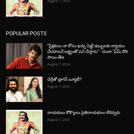
August 7, 2026
POPULAR POSTS
”ప్రేక్షకులు నా కోసం ఖర్చు పెట్టే డబ్బులకు న్యాయం
చేయాలనే లక్ష్యంతో పని చేస్తాను” -‘దందా’ ఫేమ్ దొర
సాయి తేజ
August 7, 2026
చెర్రీతో డ్రాగన్ బ్యూటీ?
August 7, 2026
నాయకులు కోకొల్లలు ప్రతినాయకులు లేరెవ్వరు
August 7, 2026