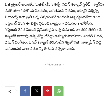
ఓజీ ట్రైలర్‌ అయితే.. సుజిత్ చేసిన కట్స్, పవన్ కళ్యాణ్‌ స్టైలీష్‌, స్వాగ్‌‌ను
మరో యాంగిల్‌లో చూపించడం, ఇక తమన్ బీజీఎం, యాక్షన్ సీక్వెన్స్,
విజువల్స్ ఇలా ప్రతీ ఒక్క విషయంలో అందరినీ ఆశ్చర్యపరిచేలా ఉంది.
సెప్టెంబర్ 25న ఈ చిత్రం ప్రపంచ వ్యాప్తంగా విడుదల కాబోతోంది.
సెప్టెంబర్ 24న పెయిడ్ ప్రీమియర్లకు ఉన్న డిమాండ్ అందరికీ తెలిసిందే.
ఇప్పటికే దాదాపు అన్ని చోట్ల టికెట్లు అమ్ముడుపోయాయి. సుజీత్ విజన్,
థమన్ సంగీతం, పవన్ కళ్యాణ్ తిరుగులేని శక్తితో ‘ఓజీ’ బాక్సాఫీస్ వద్ద
ఒక పండుగ వాతావరణాన్ని తీసుకు వచ్చేలా ఉంది.
- Advertisment -