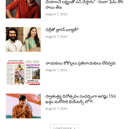
చేయాలనే లక్ష్యంతో పని చేస్తాను” -‘దందా’ ఫేమ్ దొర
సాయి తేజ
August 7, 2026
చెర్రీతో డ్రాగన్ బ్యూటీ?
August 7, 2026
నాయకులు కోకొల్లలు ప్రతినాయకులు లేరెవ్వరు
August 7, 2026
స్వాతంత్ర్య దినోత్సవం సందర్బంగా ఆగష్టు 15న
ఖడ్గం మరోసారి థియేటర్స్ లో !!!
August 7, 2026
Load more