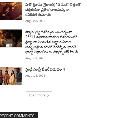
హీరో శ్రీరామ్ (శ్రీకాంత్) “ది మేజ్” చిత్రంతో
దర్శకుడిగా ప్రతిభ చాటనున్న డా.
రవికిరణ్ గడలాయ్
August 8, 2026
స్వాతంత్ర్య దినోత్సవం సందర్భంగా
26/11 ఉగ్రవాద దాడుల సమయంలో
ధైర్యంగా నిలబడిన అజ్ఞాత వీరుల
అద్భుతమైన కథతో తెరకెక్కిన ‘భారత్
భాగ్య విధాత’ను అందిస్తోన్న జీ5 హిందీ
August 8, 2026
ఫ్రెండ్లీ ఘోస్ట్ టీజర్ విడుదల !!!
August 8, 2026
Load more
RECENT COMMENTS