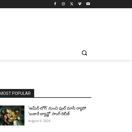
MOST POPULAR
‘అమీర్ లోగ్’ నుంచి ఫుల్ మాసీ ర్యాపో
‘బజారే బ్యాన్జో’ సాంగ్ రిలీజ్
August 9, 2026