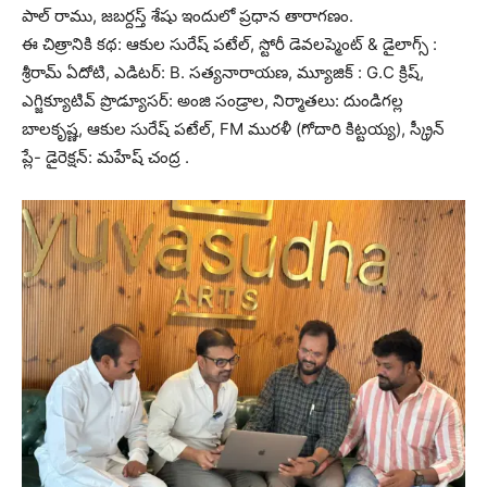
పాల్ రాము, జబర్దస్త్ శేషు ఇందులో ప్రధాన తారాగణం.
ఈ చిత్రానికి కథ: ఆకుల సురేష్ పటేల్, స్టోరీ డెవలప్మెంట్ & డైలాగ్స్ :
శ్రీరామ్ ఏదోటి, ఎడిటర్: B. సత్యనారాయణ, మ్యూజిక్ : G.C క్రిష్,
ఎగ్జిక్యూటివ్ ప్రొడ్యూసర్: అంజి సండ్రాల, నిర్మాతలు: దుండిగల్ల
బాలకృష్ణ, ఆకుల సురేష్ పటేల్, FM మురళీ (గోదారి కిట్టయ్య), స్క్రీన్
ప్లే- డైరెక్షన్: మహేష్ చంద్ర .