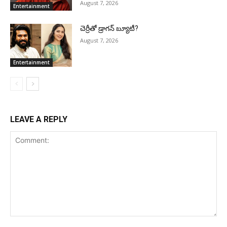
August 7, 2026
Entertainment
చెర్రీతో డ్రాగన్ బ్యూటీ?
August 7, 2026
Entertainment
LEAVE A REPLY
Comment: