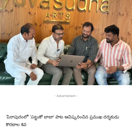
- Advertisment -
‘పిఠాపురంలో’ ‘పట్టుకో బాబా’ పాట ఆవిష్కరించిన ప్రముఖ దర్శకుడు
కొరటాల శివ