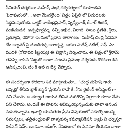
—————————————-
సీనియర్ దర్శకులు మహేష్ చంద్ర దర్శకత్వంలో రూపొందిన
‘పిఠాపురంలో … అలా మొదలైంది’ చిత్రం ఏప్రిల్ లో విడుదలకు
సిద్ధమవుతోంది. డాక్టర్ రాజేంద్రప్రసాద్, పృథ్వీరాజ్, కేదార్ శంకర్,
మణిచందన, అన్నపూర్ణమ్మ, సన్నీ అఖిల్, విరాట్, సాయి ప్రణీత్, శ్రీలు,
ప్రత్యూష, రెహానా ఇందులో ప్రధాన తారాగణం. మహేష్ చంద్ర సినిమా
టీం బ్యానర్ పై దుండిగళ్ళ బాలకృష్ణ, ఆకుల సురేష్ పటేల్, ఎఫ్. ఎం.
మురళి (గోదావరి కిట్టయ్య) ఈ చిత్రాన్ని నిర్మించారు. ఈ చిత్రంలో శ్రీరామ్
తపస్వి రాసిన ‘పట్టుకో బాబా’ పాటను ప్రముఖ దర్శకుడు కొరటాల శివ
ఆవిష్కరించి, టీం కి ఆల్ ది బెస్ట్ చెప్పారు.
ఈ సందర్భంగా కొరటాల శివ మాట్లాడుతూ… “చంద్ర మహేష్ గారు
అప్పట్లో తీసిన బ్లాక్ బస్టర్ ‘ప్రేయసి రావే’ కి నేను రైటింగ్ అసిస్టెంట్ గా
పని చేశాను. ఆ తర్వాత ఆయన తీసిన మరికొన్ని చిత్రాలకు కూడా నేను
పని చేశాను. అందుకే ఈ పాటను ఆవిష్కరిస్తున్నందుకు చాలా ఆనంద
పడుతున్నాను. ఇవాల్టి యువతరం ప్రేమ విషయంలో ఎదుర్కొంటున్న
సమస్యలు, తల్లితండ్రులతో వాళ్ళకున్న కమ్యూనికేషన్ గ్యాప్ ని చర్చిస్తూ
రిలేషన్ షిప్స్, అండర్స్టాండింగ్స్ నేపథ్యంలో ఈ సినిమా తీయడం చాలా