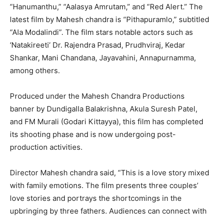
“Hanumanthu,” “Aalasya Amrutam,” and “Red Alert.” The
latest film by Mahesh chandra is “Pithapuramlo,” subtitled
“Ala Modalindi”. The film stars notable actors such as
‘Natakireeti’ Dr. Rajendra Prasad, Prudhviraj, Kedar
Shankar, Mani Chandana, Jayavahini, Annapurnamma,
among others.
Produced under the Mahesh Chandra Productions
banner by Dundigalla Balakrishna, Akula Suresh Patel,
and FM Murali (Godari Kittayya), this film has completed
its shooting phase and is now undergoing post-
production activities.
Director Mahesh chandra said, “This is a love story mixed
with family emotions. The film presents three couples’
love stories and portrays the shortcomings in the
upbringing by three fathers. Audiences can connect with