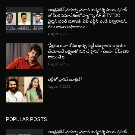
ఆంధ్రప్రదేశ్ ప్రభుత్వ ప్రధాన కార్యదర్శి సాయి ప్రసాద్
తో కీలక సమావేశంలో పాల్గొన్న APSFTVTDC
చైర్మన్ భరత్ భూషణ్, ఏపీ ఎఫ్డిసి ఎండి విశ్వనాథన్,
పలు శాఖల అధికారులు
August 7, 2026
”ప్రేక్షకులు నా కోసం ఖర్చు పెట్టే డబ్బులకు న్యాయం
చేయాలనే లక్ష్యంతో పని చేస్తాను” -‘దందా’ ఫేమ్ దొర
సాయి తేజ
August 7, 2026
చెర్రీతో డ్రాగన్ బ్యూటీ?
August 7, 2026
POPULAR POSTS
ఆంధ్రప్రదేశ్ ప్రభుత్వ ప్రధాన కార్యదర్శి సాయి ప్రసాద్