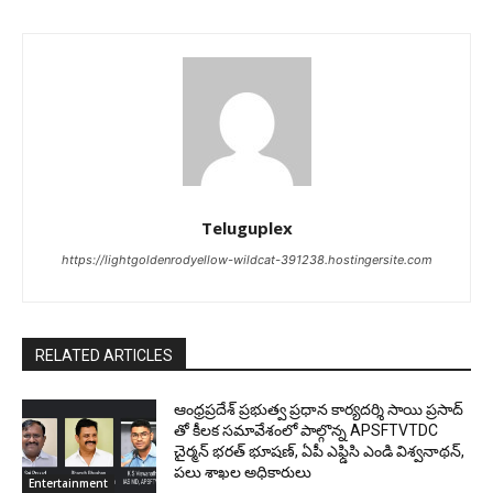
Teluguplex
https://lightgoldenrodyellow-wildcat-391238.hostingersite.com
RELATED ARTICLES
ఆంధ్రప్రదేశ్ ప్రభుత్వ ప్రధాన కార్యదర్శి సాయి ప్రసాద్
తో కీలక సమావేశంలో పాల్గొన్న APSFTVTDC
చైర్మన్ భరత్ భూషణ్, ఏపీ ఎఫ్డిసి ఎండి విశ్వనాథన్,
పలు శాఖల అధికారులు
Entertainment