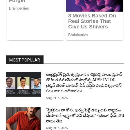
MOST POPULAR
ఆంధ్రప్రదేశ్ ప్రభుత్వ ప్రధాన కార్యదర్శి సాయి ప్రసాద్
తో కీలక సమావేశంలో పాల్గొన్న APSFTVTDC
చైర్మన్ భరత్ భూషణ్, ఏపీ ఎఫ్డిసి ఎండి విశ్వనాథన్,
పలు శాఖల అధికారులు
August 7, 2026
”ప్రేక్షకులు నా కోసం ఖర్చు పెట్టే డబ్బులకు న్యాయం
చేయాలనే లక్ష్యంతో పని చేస్తాను” -‘దందా’ ఫేమ్ దొర
సాయి తేజ
August 7, 2026