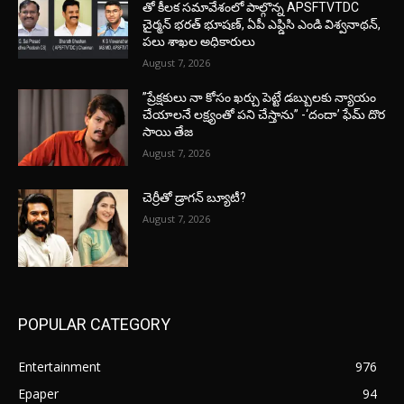
తో కీలక సమావేశంలో పాల్గొన్న APSFTVTDC
చైర్మన్ భరత్ భూషణ్, ఏపీ ఎఫ్డిసి ఎండి విశ్వనాథన్,
పలు శాఖల అధికారులు
August 7, 2026
”ప్రేక్షకులు నా కోసం ఖర్చు పెట్టే డబ్బులకు న్యాయం
చేయాలనే లక్ష్యంతో పని చేస్తాను” -‘దందా’ ఫేమ్ దొర
సాయి తేజ
August 7, 2026
చెర్రీతో డ్రాగన్ బ్యూటీ?
August 7, 2026
POPULAR CATEGORY
Entertainment
976
Epaper
94