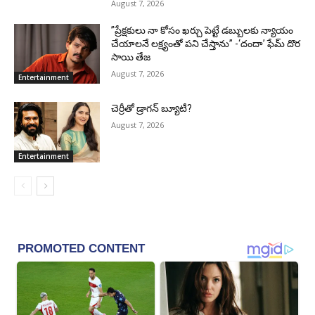
August 7, 2026
”ప్రేక్షకులు నా కోసం ఖర్చు పెట్టే డబ్బులకు న్యాయం
చేయాలనే లక్ష్యంతో పని చేస్తాను” -‘దందా’ ఫేమ్ దొర
సాయి తేజ
August 7, 2026
Entertainment
చెర్రీతో డ్రాగన్ బ్యూటీ?
August 7, 2026
Entertainment