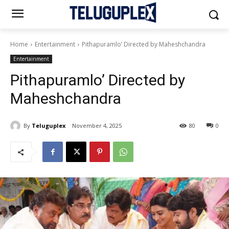
Home
Entertainment
Pithapuramlo’ Directed by Maheshchandra
Entertainment
Pithapuramlo’ Directed by
Maheshchandra
By
Teluguplex
November 4, 2025
80
0