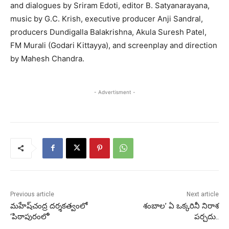
and dialogues by Sriram Edoti, editor B. Satyanarayana,
music by G.C. Krish, executive producer Anji Sandral,
producers Dundigalla Balakrishna, Akula Suresh Patel,
FM Murali (Godari Kittayya), and screenplay and direction
by Mahesh Chandra.
- Advertisment -
Previous article
Next article
మహేష్‌చంద్ర దర్శకత్వంలో
శంబాల’ ఏ ఒక్కరినీ నిరాశ
‘పిఠాపురంలో’
పర్చదు..