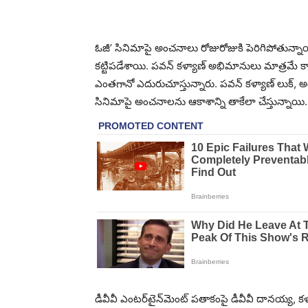
ఓజీ’ సినిమాపై అంచనాలు రోజురోజుకి పెరిగిపోతున్నాయి. 
కట్టిపడేశాయి. పవన్ కళ్యాణ్ అభిమానులు మాత్రమే కాక
ఎంతగానో ఎదురుచూస్తున్నారు. పవన్ కళ్యాణ్ లుక్,
సినిమాపై అంచనాలను ఆకాశాన్ని తాకేలా చేస్తున్నాయి.
డీవీవీ ఎంటర్‌టైన్‌మెంట్ పతాకంపై డీవీవీ దానయ్య, కళ్యాణ్