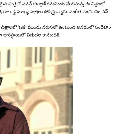
ంతమైన పాత్రలో పవన్ కళ్యాణ్ కనువిందు చేయనున్న ఈ చిత్రంలో
శ్రియా రెడ్డి ముఖ్య పాత్రలు పోషిస్తున్నారు. సంగీత సంచలనం ఎస్.
రతీయ చిత్రాలలో ‘ఓజీ’ ముందు వరుసలో ఉంటుంది అనడంలో సందేహం
గా భారీస్థాయిలో విడుదల కానుంది!!