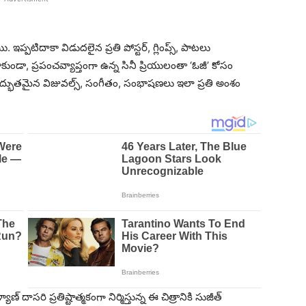
ఇప్పటిదాకా విడుదలైన ప్రతి పోస్టర్, గ్లింప్స్, పాటలు
ుండా, ప్రపంచవ్యాప్తంగా ఉన్న సినీ ప్రియులంతా ‘ఓజీ’ కోసం
 అద్భుతమైన విజువల్స్, సంగీతం, సంభాషణలు ఇలా ప్రతి అంశం
 దాసరి ప్రతిష్టాత్మకంగా నిర్మిస్తున్న ఈ చిత్రానికి సుజీత్