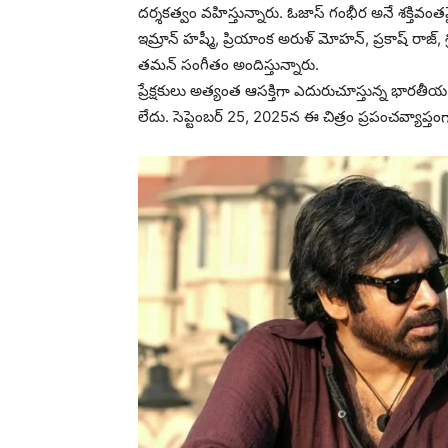
దర్శకత్వం వహిస్తున్నారు. ఓజాస్‌ గంభీర అనే శక్తివ
ఇమ్రాన్ హష్మీ, ప్రియాంక అరుళ్ మోహన్, ప్రకాష్ రాజ్, 
తమన్‌ సంగీతం అందిస్తున్నారు.
ప్రేక్షకులు అత్యంత ఆసక్తిగా ఎదురుచూస్తున్న భా
లేదు. సెప్టెంబర్ 25, 2025న ఈ చిత్రం ప్రపంచవ్యాప్తం