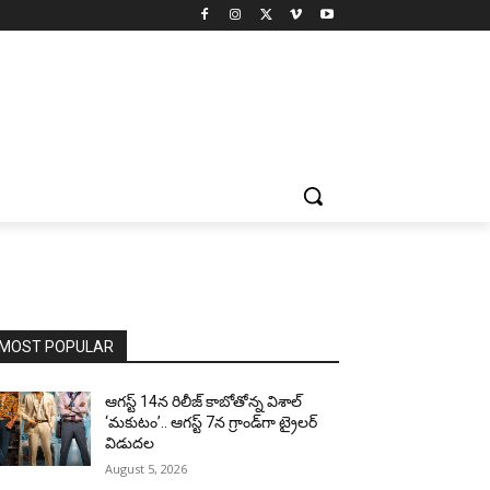
MOST POPULAR
ఆగస్ట్ 14న రిలీజ్ కాబోతోన్న విశాల్
‘మకుటం’.. ఆగస్ట్ 7న గ్రాండ్‌గా ట్రైలర్
విడుదల
August 5, 2026