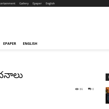
tertainment
Gallery
Epaper
English
EPAPER
ENGLISH
ంచనాలు
86
0