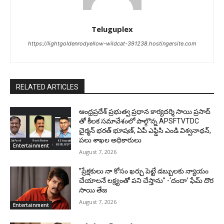
Teluguplex
https://lightgoldenrodyellow-wildcat-391238.hostingersite.com
RELATED ARTICLES
ఆంధ్రప్రదేశ్ ప్రభుత్వ ప్రధాన కార్యదర్శి సాయి ప్రసాద్
తో కీలక సమావేశంలో పాల్గొన్న APSFTVTDC
చైర్మన్ భరత్ భూషణ్, ఏపీ ఎఫ్డిసి ఎండి విశ్వనాథన్,
పలు శాఖల అధికారులు
Entertainment
August 7, 2026
”ప్రేక్షకులు నా కోసం ఖర్చు పెట్టే డబ్బులకు న్యాయం
చేయాలనే లక్ష్యంతో పని చేస్తాను” -‘దందా’ ఫేమ్ దొర
సాయి తేజ
August 7, 2026
Entertainment