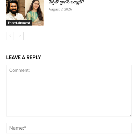
చెర్రీతో డ్రాగన్ బ్యూటీ?
August 7, 2026
Entertainment
LEAVE A REPLY
Comment:
Na