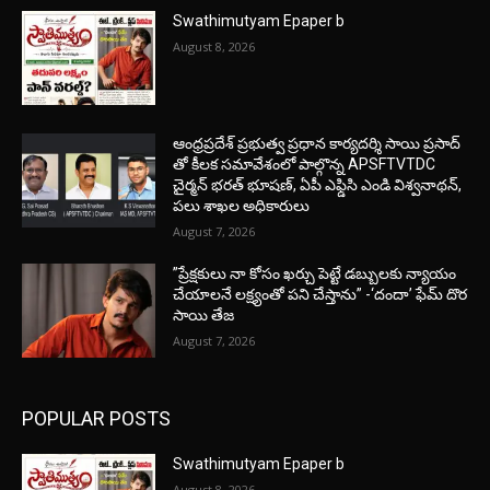
Swathimutyam Epaper b
August 8, 2026
ఆంధ్రప్రదేశ్ ప్రభుత్వ ప్రధాన కార్యదర్శి సాయి ప్రసాద్
తో కీలక సమావేశంలో పాల్గొన్న APSFTVTDC
చైర్మన్ భరత్ భూషణ్, ఏపీ ఎఫ్డిసి ఎండి విశ్వనాథన్,
పలు శాఖల అధికారులు
August 7, 2026
”ప్రేక్షకులు నా కోసం ఖర్చు పెట్టే డబ్బులకు న్యాయం
చేయాలనే లక్ష్యంతో పని చేస్తాను” -‘దందా’ ఫేమ్ దొర
సాయి తేజ
August 7, 2026
POPULAR POSTS
Swathimutyam Epaper b
August 8, 2026