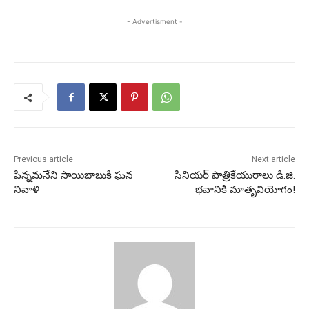
- Advertisment -
Previous article
Next article
పిన్నమనేని సాయిబాబుకీ ఘన
సీనియర్ పాత్రికేయురాలు డి.జి.
నివాళి
భవానికి మాతృవియోగం!