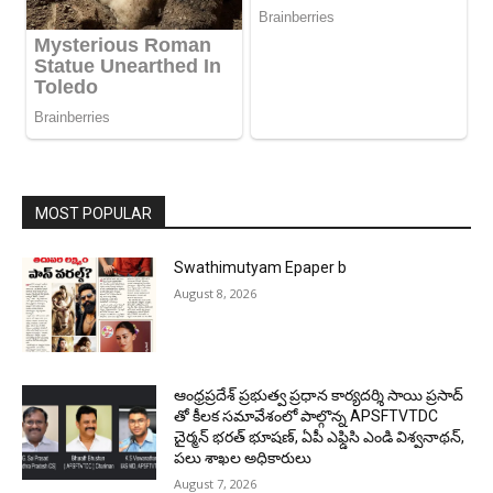
MOST POPULAR
Swathimutyam Epaper b
August 8, 2026
ఆంధ్రప్రదేశ్ ప్రభుత్వ ప్రధాన కార్యదర్శి సాయి ప్రసాద్
తో కీలక సమావేశంలో పాల్గొన్న APSFTVTDC
చైర్మన్ భరత్ భూషణ్, ఏపీ ఎఫ్డిసి ఎండి విశ్వనాథన్,
పలు శాఖల అధికారులు
August 7, 2026