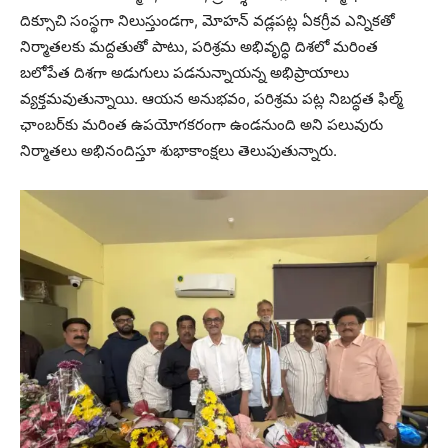
దిక్సూచి సంస్థగా నిలుస్తుండగా, మోహన్ వడ్లపట్ల ఏకగ్రీవ ఎన్నికతో
నిర్మాతలకు మద్దతుతో పాటు, పరిశ్రమ అభివృద్ధి దిశలో మరింత
బలోపేత దిశగా అడుగులు పడనున్నాయన్న అభిప్రాయాలు
వ్యక్తమవుతున్నాయి. ఆయన అనుభవం, పరిశ్రమ పట్ల నిబద్ధత ఫిల్మ్
ఛాంబర్‌కు మరింత ఉపయోగకరంగా ఉండనుంది అని పలువురు
నిర్మాతలు అభినందిస్తూ శుభాకాంక్షలు తెలుపుతున్నారు.