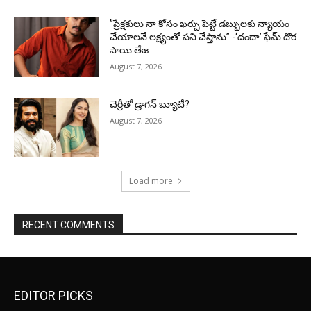
”ప్రేక్షకులు నా కోసం ఖర్చు పెట్టే డబ్బులకు న్యాయం
చేయాలనే లక్ష్యంతో పని చేస్తాను” -‘దందా’ ఫేమ్ దొర
సాయి తేజ
August 7, 2026
చెర్రీతో డ్రాగన్ బ్యూటీ?
August 7, 2026
Load more
RECENT COMMENTS
EDITOR PICKS