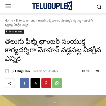
Home
Entertainment
తెలుగు ఫిల్మ్ ఛాంబర్ సంయుక్త కార్యదర్శిగా మోహన్
వడ్లపట్ల ఏకగ్రీవ ఎన్నిక
Entertainment
తెలుగు ఫిల్మ్ ఛాంబర్ సంయుక్త
కార్యదర్శిగా మోహన్ వడ్లపట్ల ఏకగ్రీవ
ఎన్నిక
By
Teluguplex
December 30, 2025
100
0