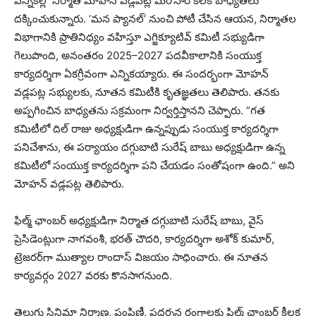
ఎన్నికల్లో నిర్మాత మోహన్ వడ్లపట్ల మరోసారి కీలక బాధ్యతలు
దక్కించుకున్నారు. ‘మన ప్యానల్’ నుంచి పోటీ చేసిన ఆయన, నిర్మాతల
విభాగానికి ప్రాతినిధ్యం వహిస్తూ ఎగ్జిక్యూటివ్ కమిటీ సభ్యుడిగా
గెలుపొంది, అనంతరం 2025–2027 పదవీకాలానికి సంయుక్త
కార్యదర్శిగా ఏకగ్రీవంగా ఎన్నికయ్యారు. ఈ సందర్భంగా మోహన్
వడ్లపట్ల సభ్యులకు, నూతన కమిటీకి కృతజ్ఞతలు తెలిపారు. తనకు
అప్పగించిన బాధ్యతను సక్రమంగా నిర్వర్తిస్తానని చెప్పారు. ”గత
క‌మిటీలో దిల్‌ రాజు అధ్యక్షుడిగా ఉన్నప్పుడు సంయుక్త కార్యదర్శిగా
పనిచేశాను, ఈ పర్యాయం దగ్గుబాటి సురేష్ బాబు అధ్యక్షుడిగా ఉన్న
క‌మిటీలో సంయుక్త కార్యదర్శిగా ప‌ని చేయ‌డం సంతోషంగా ఉంది.” అని
మోహన్ వడ్లపట్ల తెలిపారు.
ఫిల్మ్ ఛాంబర్ అధ్యక్షుడిగా నిర్మాత దగ్గుబాటి సురేష్ బాబు, వైస్
ప్రెసిడెంట్లుగా నాగవంశీ, భరత్ చౌదరి, కార్యదర్శిగా అశోక్ కుమార్,
ట్రెజరర్‌గా ముత్యాల రాందాస్ విజయం సాధించారు. ఈ నూతన
కార్యవర్గం 2027 వరకు కొనసాగనుంది.
తెలుగు సినిమా నిర్మాణ, పంపిణీ, ప్రదర్శన రంగాలకు ఫిల్మ్ ఛాంబర్ కీలక