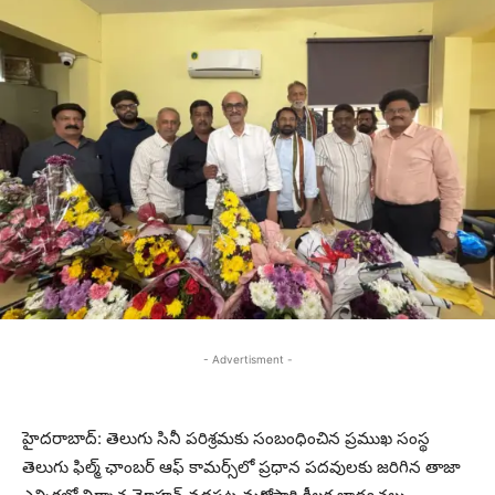
- Advertisment -
హైదరాబాద్‌: తెలుగు సినీ పరిశ్రమకు సంబంధించిన ప్రముఖ సంస్థ
తెలుగు ఫిల్మ్ ఛాంబర్ ఆఫ్ కామర్స్‌లో ప్రధాన పదవులకు జరిగిన తాజా