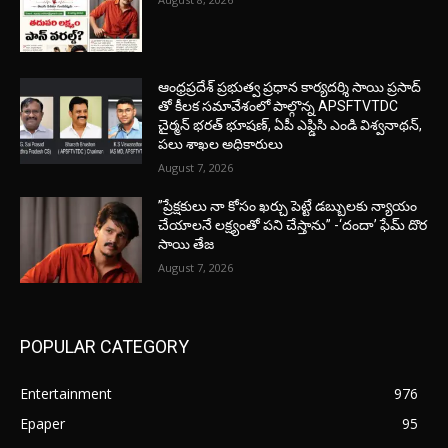
ఆంధ్రప్రదేశ్ ప్రభుత్వ ప్రధాన కార్యదర్శి సాయి ప్రసాద్
తో కీలక సమావేశంలో పాల్గొన్న APSFTVTDC
చైర్మన్ భరత్ భూషణ్, ఏపీ ఎఫ్డిసి ఎండి విశ్వనాథన్,
పలు శాఖల అధికారులు
August 7, 2026
”ప్రేక్షకులు నా కోసం ఖర్చు పెట్టే డబ్బులకు న్యాయం
చేయాలనే లక్ష్యంతో పని చేస్తాను” -‘దందా’ ఫేమ్ దొర
సాయి తేజ
August 7, 2026
POPULAR CATEGORY
Entertainment
976
Epaper
95