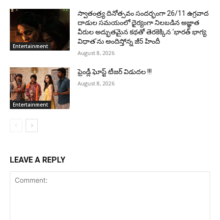
స్వాతంత్ర్య దినోత్సవం సందర్భంగా 26/11 ఉగ్రవాద
దాడుల సమయంలో ధైర్యంగా నిలబడిన అజ్ఞాత
వీరుల అద్భుతమైన కథతో తెరకెక్కిన ‘భారత్ భాగ్య
విధాత’ను అందిస్తోన్న జీ5 హిందీ
Entertainment
August 8, 2026
ఫ్రెండ్లీ ఘోస్ట్ టీజర్ విడుదల !!!
August 8, 2026
Entertainment
LEAVE A REPLY