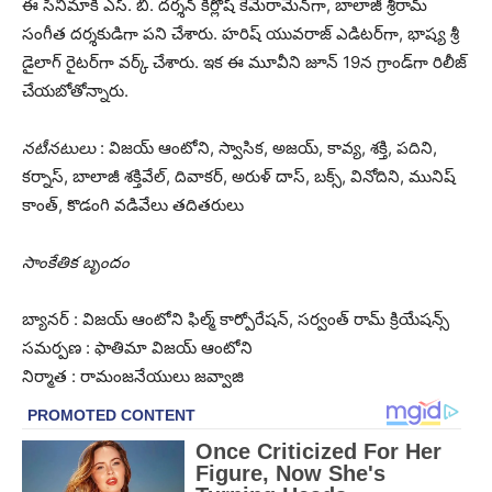
ఈ సినిమాకి ఎస్. బి. దర్శన్ కిర్లోష్ కెమెరామెన్‌గా, బాలాజీ శ్రీరామ్
సంగీత దర్శకుడిగా పని చేశారు. హరిష్ యువరాజ్ ఎడిటర్‌గా, భాష్య శ్రీ
డైలాగ్ రైటర్‌గా వర్క్ చేశారు. ఇక ఈ మూవీని జూన్ 19న గ్రాండ్‌గా రిలీజ్
చేయబోతోన్నారు.
నటీనటులు
: విజయ్ ఆంటోని, స్వాసిక, అజయ్, కావ్య, శక్తి, పదిని,
కర్నాస్, బాలాజీ శక్తివేల్, దివాకర్, అరుళ్ దాస్, బక్స్, వినోదిని, మునిష్
కాంత్, కొడంగి వడివేలు తదితరులు
సాంకేతిక బృందం
బ్యానర్ : విజయ్ ఆంటోని ఫిల్మ్ కార్పోరేషన్, సర్వంత్ రామ్ క్రియేషన్స్
సమర్పణ : ఫాతిమా విజయ్ ఆంటోని
నిర్మాత : రామంజనేయులు జవ్వాజి