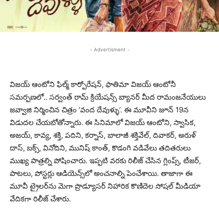
- Advertisment -
విజయ్ ఆంటోని ఫిల్మ్ కార్పోరేషన్, ఫాతిమా విజయ్ ఆంటోనీ
సమర్పణలో.. సర్వంత్ రామ్ క్రియేషన్స్ బ్యానర్ మీద రామంజనేయులు
జవ్వాజి నిర్మించిన చిత్రం ‘వంద దేవుళ్ళు’. ఈ మూవీని జూన్ 19న
విడుదల చేయబోతోన్నారు. ఈ సినిమాలో విజయ్ ఆంటోని, స్వాసిక,
అజయ్, కావ్య, శక్తి, పదిని, కర్నాస్, బాలాజీ శక్తివేల్, దివాకర్, అరుళ్
దాస్, బక్స్, వినోదిని, మునిష్ కాంత్, కొడంగి వడివేలు తదితరులు
ముఖ్య పాత్రల్ని పోషించారు. ఇప్పటి వరకు రిలీజ్ చేసిన గ్లింప్స్, టీజర్,
పాటలు, పోస్టర్లు ఆడియెన్స్‌లో అంచనాల్ని పెంచేశాయి. తాజాగా ఈ
మూవీ ట్రైలర్‌ను మెగా ప్రొడ్యూసర్ నిహారిక కొణిదెల సోషల్ మీడియా
వేదికగా రిలీజ్ చేశారు.