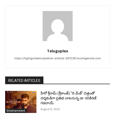
Teluguplex
https://lightgoldenrodyellow-wildcat-391238.hostingersite.com
RELATED ARTICLES
హీరో శ్రీరామ్ (శ్రీకాంత్) “ది మేజ్” చిత్రంతో
దర్శకుడిగా ప్రతిభ చాటనున్న డా. రవికిరణ్
గడలాయ్
August 8, 2026
Entertainment