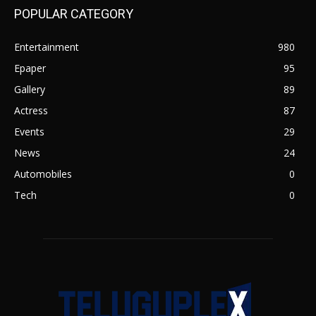
POPULAR CATEGORY
Entertainment
980
Epaper
95
Gallery
89
Actress
87
Events
29
News
24
Automobiles
0
Tech
0