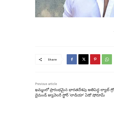
Share
Previous article
ఖమ్మంలో ప్రారంభమైన భారతదేశపు అతిపెద్ద ల్యాబ్-గ్రో
డైమండ్ జ్యువెలరీ స్టోర్ ‘లాడియా’ ఏడో షోరూమ్