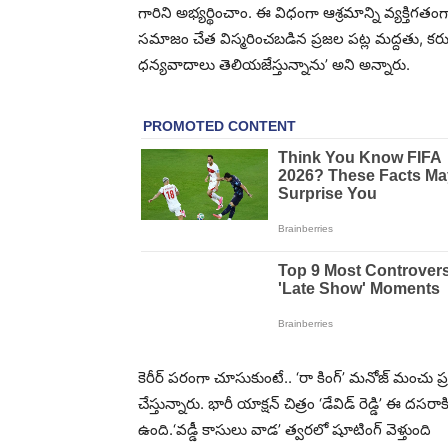
గారిని అభ్యర్థించాం. ఈ విధంగా ఆశ్రమాన్ని వ్యక్త
సమాజం చేత విస్మరించబడిన ప్రజల పట్ల మద్దతు, కరు
ధన్యవాదాలు తెలియజేస్తున్నాను’ అని అన్నారు.
కెరీర్ పరంగా చూసుకుంటే.. ‘రా కింగ్’ మనోజ్ మంచు ప్ర
చేస్తున్నారు. భారీ యాక్షన్ చిత్రం ‘డేవిడ్ రెడ్డి’ ఈ దసరా
ఉంది.‘వడ్డీ కాసులు వాడ’ త్వరలో షూటింగ్ వెళ్తుంది