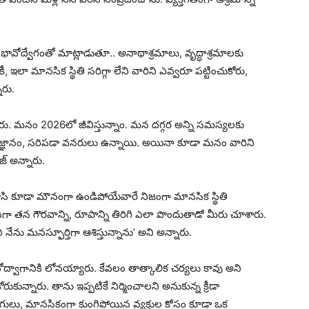
ించి భావోద్వేగంతో మాట్లాడుతూ.. అనాథాశ్రమాలు, వృద్ధాశ్రమాలకు
కీ, ఇలా మానసిక స్థితి సరిగ్గా లేని వారిని ఎవ్వరూ పట్టించుకోరు,
ారు.
రు. మనం 2026లో జీవిస్తున్నాం. మన దగ్గర అన్ని సమస్యలకు
ంత జ్ఞానం, సరిపడా వనరులు ఉన్నాయి. అయినా కూడా మనం వారిని
జ్ అన్నారు.
ి కూడా మౌనంగా ఉండిపోయేవారే నిజంగా మానసిక స్థితి
్మదిగా తన గౌరవాన్ని, రూపాన్ని తిరిగి ఎలా పొందుతాడో మీరు చూశారు.
నేను మనస్ఫూర్తిగా ఆశిస్తున్నాను’ అని అన్నారు.
ద్వాగానికి లోనయ్యారు. కేవలం తాత్కాలిక చర్యలు కావు అని
కున్నారు. తాను ఇప్పటికే నిర్మించాలని అనుకున్న క్రీడా
గులు, మానసికంగా కుంగిపోయిన వ్యక్తుల కోసం కూడా ఒక