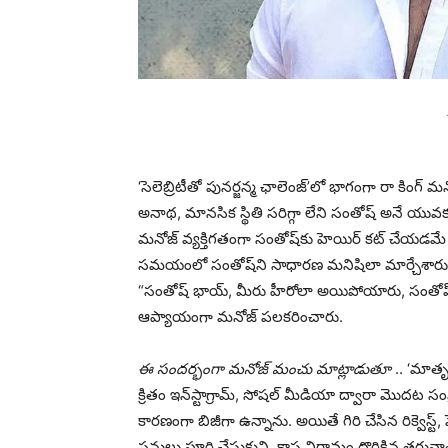
‘సెలెబ్రిటీతో పునర్జన్మ ఛాలెంజ్’లో భాగంగా రా కిం
అనాథ, మానసిక స్థితి సరిగ్గా లేని సంతోష్ అనే యువ
మనోజ్ వ్యక్తిగతంగా సంతోష్‌కు హెయిర్ కట్ చేయడమే క
సమయంలో సంతోష్‌ని సాధారణ మనిషిలా మార్చేశారు. 
“సంతోష్ భాయ్, మీరు హీరోలా అయిపోయారు, సంతోష్ భ
ఆప్యాయంగా మనోజ్ పలకరించారు.
ఈ సందర్భంగా మనోజ్ మంచు మాట్లాడుతూ
.. ‘మాతృ
క్రితం ఇన్‌స్టాగ్రామ్, సోషల్ మీడియా ద్వారా మొద
కారణంగా బిజీగా ఉన్నాను. అయితే గిరి చేసిన రిక్వెస్
పనులు పూర్తి చేసుకుని, కాస్త విరామం దొరికిన తరువాత 