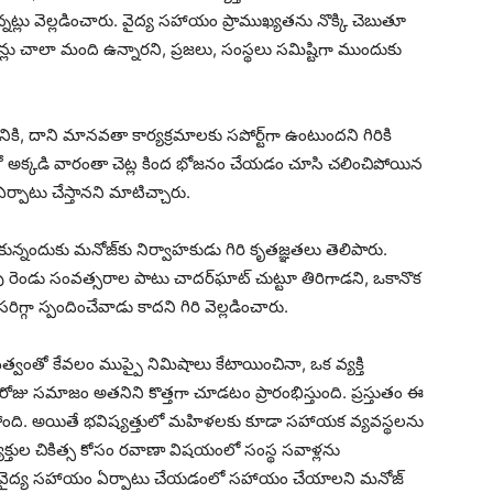
్నట్లు వెల్లడించారు. వైద్య సహాయం ప్రాముఖ్యతను నొక్కి చెబుతూ
్లు చాలా మంది ఉన్నారని, ప్రజలు, సంస్థలు సమిష్టిగా ముందుకు
ికి, దాని మానవతా కార్యక్రమాలకు సపోర్ట్‌గా ఉంటుందని గిరికి
ో అక్కడి వారంతా చెట్ల కింద భోజనం చేయడం చూసి చలించిపోయిన
ర్పాటు చేస్తానని మాటిచ్చారు.
ున్నందుకు మనోజ్‌కు నిర్వాహకుడు గిరి కృతజ్ఞతలు తెలిపారు.
 రెండు సంవత్సరాల పాటు చాదర్‌ఘాట్ చుట్టూ తిరిగాడని, ఒకానొక
ా స్పందించేవాడు కాదని గిరి వెల్లడించారు.
వంతో కేవలం ముప్పై నిమిషాలు కేటాయించినా, ఒక వ్యక్తి
ఈ రోజు సమాజం అతనిని కొత్తగా చూడటం ప్రారంభిస్తుంది. ప్రస్తుతం ఈ
్తోంది. అయితే భవిష్యత్తులో మహిళలకు కూడా సహాయక వ్యవస్థలను
వ్యక్తుల చికిత్స కోసం రవాణా విషయంలో సంస్థ సవాళ్లను
ిక వైద్య సహాయం ఏర్పాటు చేయడంలో సహాయం చేయాలని మనోజ్