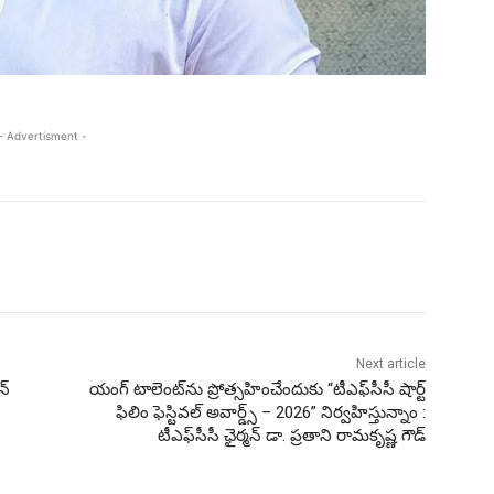
- Advertisment -
Next article
న్
యంగ్ టాలెంట్‌ను ప్రోత్సహించేందుకు “టీఎఫ్‌సీసీ షార్ట్
ఫిలిం ఫెస్టివల్ అవార్డ్స్ – 2026” నిర్వహిస్తున్నాం :
టీఎఫ్‌సీసీ ఛైర్మన్ డా. ప్రతాని రామకృష్ణ గౌడ్