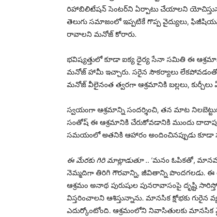
రిహాబిలిటేషన్ సెంటర్‌ని ఏర్పాటు చేయాలని యోచిస్తున
తెలుగు సమాజంలో ఇప్పటికే గొప్ప వైద్యులు, ఫిజీషియన
రావాలని మనోజ్ కోరారు.
భవిష్యత్తులో కూడా ఐక్య ధైర్య సేనా సమితి ఈ ఆశ్రమాన
మనోజ్ హామీ ఇచ్చారు. సరైన సౌకర్యాలు లేకపోవడంత
మనోజ్ వీలైనంత త్వరగా ఆశ్రమానికి బల్లలు, కుర్చీలు ఏ
స్వయంగా ఆశ్రమాన్ని సందర్శించి, తన మాట నిలబెట్టుక
సంతోష్ ఈ ఆశ్రమానికి చేరుకోవడానికి ముందు దాదాపు
సమయంలో అతనికి ఆహారం అందించినప్పుడు కూడా సరిగ్గ
ఈ మేరకు గిరి మాట్లాడుతూ
.. ‘మనం ఓపికతో, మానవత్
నెమ్మదిగా తిరిగి గౌరవాన్ని, జీవితాన్ని పొందగలడు. 
ఆశ్రమం అనాథ పురుషుల పునరావాసంపై దృష్టి సారిస
విస్తరించాలని ఆశిస్తున్నాను. మానసిక క్షోభకు గురైన 
ఎదుర్కోంటోంది. ఆశ్రమంలోని నివాసితులకు మానస