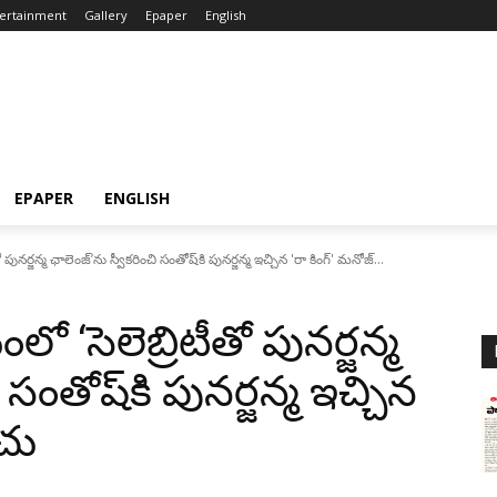
ertainment
Gallery
Epaper
English
EPAPER
ENGLISH
నర్జన్మ ఛాలెంజ్’ను స్వీకరించి సంతోష్‌కి పునర్జన్మ ఇచ్చిన 'రా కింగ్' మనోజ్...
 ‘సెలెబ్రిటీతో పునర్జన్మ
 సంతోష్‌కి పునర్జన్మ ఇచ్చిన
ంచు