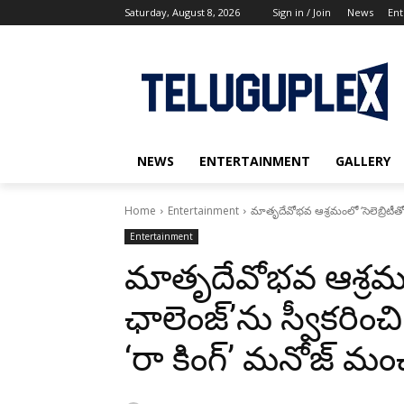
Saturday, August 8, 2026
Sign in / Join
News
Ent
NEWS
ENTERTAINMENT
GALLERY
Home
Entertainment
మాతృదేవోభవ ఆశ్రమంలో ‘సెలెబ్రిటీతో పు
Entertainment
మాతృదేవోభవ ఆశ్రమంలో
ఛాలెంజ్’ను స్వీకరించి
‘రా కింగ్’ మనోజ్ మ