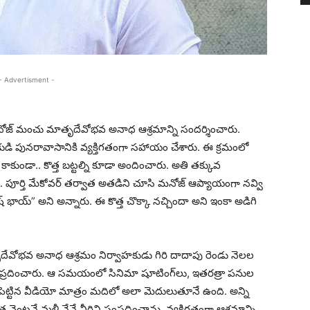
- Advertisment -
గ్ మనోజ్ మంచు మాతృదేవోభవ అనాధ ఆశ్రమాన్ని సందర్శించారు.
కుడి పునరావాసానికి వ్యక్తిగతంగా సహాయం చేశారు. ఈ క్రమంలో
ాకుండా.. కొత్త బట్టల్ని కూడా అందించారు. అతి తక్కువ
పూర్తి మేకోవర్ తర్వాత అతడిని చూసి మనోజ్ ఆప్యాయంగా నవ్వి
ాయ్” అని అన్నారు. ఈ కొత్త చొక్కా నచ్చిందా అని ఇంకా అడిగి
దేవోభవ అనాధ ఆశ్రమం నిర్వాహకుడు గిరి దాదాపు రెండు నెలల
ట సంప్రదించారు. ఆ సమయంలో సినిమా షూటింగ్‌లు, ఇతరత్రా పనుల
ట్, పెట్టిన వీడియో మాత్రం మదిలో అలా మెదులుతూనే ఉంది. అన్ని
వెంటనే మళ్లీ నేనే వీరిని సంప్రదించాను. వ్యక్తిగతంగా ఆశ్రమాన్ని