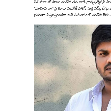
సినిమాలతో పాటు మనోజ్ తన బాడీ ట్రాన్స్‌ఫర్మేషన్ మీద
‘మోహన రాగ’పై కూడా మనోజ్ ఫోకస్ పెట్టి వర్క్ చేస్తు
క్రమంగా విస్తరిస్తుండగా అదే సమయంలో మనోజ్ కెరీర