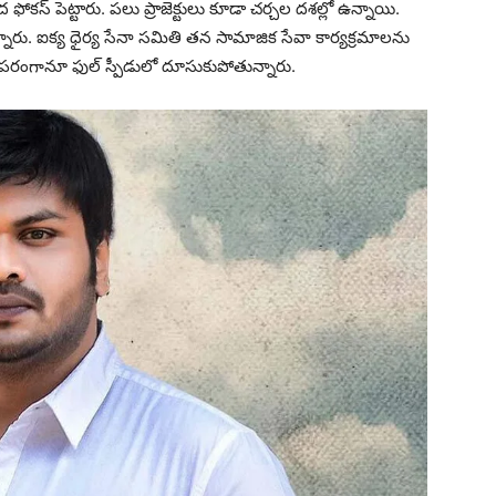
 ఫోకస్ పెట్టారు. పలు ప్రాజెక్టులు కూడా చర్చల దశల్లో ఉన్నాయి.
న్నారు. ఐక్య ధైర్య సేనా సమితి తన సామాజిక సేవా కార్యక్రమాలను
్ పరంగానూ ఫుల్ స్పీడులో దూసుకుపోతున్నారు.