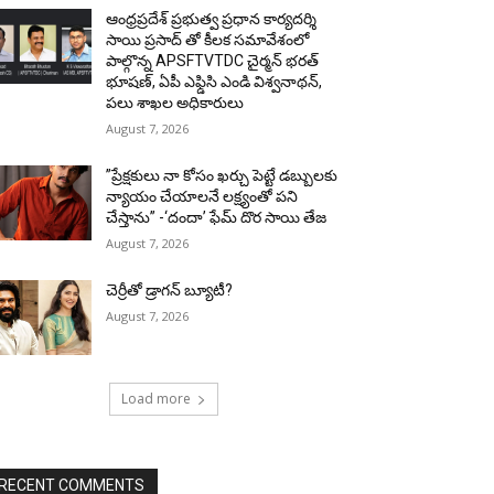
ఆంధ్రప్రదేశ్ ప్రభుత్వ ప్రధాన కార్యదర్శి
సాయి ప్రసాద్ తో కీలక సమావేశంలో
పాల్గొన్న APSFTVTDC చైర్మన్ భరత్
భూషణ్, ఏపీ ఎఫ్డిసి ఎండి విశ్వనాథన్,
పలు శాఖల అధికారులు
August 7, 2026
”ప్రేక్షకులు నా కోసం ఖర్చు పెట్టే డబ్బులకు
న్యాయం చేయాలనే లక్ష్యంతో పని
చేస్తాను” -‘దందా’ ఫేమ్ దొర సాయి తేజ
August 7, 2026
చెర్రీతో డ్రాగన్ బ్యూటీ?
August 7, 2026
Load more
RECENT COMMENTS