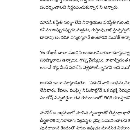
సందర్శించాలని నిర్ణయించుకున్నాన’ని అన్నారు.
మానసిక స్థితి సరిగ్గా లేని నిరాశ్రయుల పరిస్థితి గుర
కనీసం అప్పుడప్పుడు మద్దతు, గుర్తింపు లభిస్తున్నప్పటి
దాదాపు అందరూ విస్మరిస్తూనే ఉంటారని మనోజ్ అన్న
‘ఈ రోజుకీ చాలా మందిని అంటరానివారిలా చూస్తున్నా
పరిష్కారాలు ఉన్నాయి. గొప్ప వైద్యులు, కావాల్సిన
అలానే రోడ్ల మీదే వదిలేసి వెళ్లిపోతోన్నామ’ని అని మనో
ఆయన ఇంకా మాట్లాడుతూ.. ‘ఎదుటి వారి బాధను చూస
లేనివారు. కేవలం ముప్పై నిమిషాల్లోనే ఒక వ్యక్తి నెమ
సంతోష్ ఎప్పటికైనా తన కుటుంబంతో తిరిగి కలుస్తాడని 
మనోజ్ ఆ ఆశ్రమంలో చూసిన దృశ్యాలతో తీవ్రంగా భావో
దీర్ఘకాలిక పునరావాస వ్యవస్థల వైపు పయనించాలని కోరు
పునరావాస కేంద్రంతో పాటు ఇప్పుడు మానసిక వికలాం