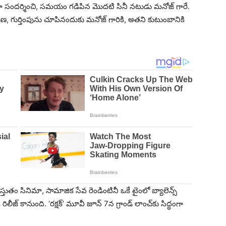
ిగతంగా సందర్శించి, సమయం గడిపిన మొదటి సినీ నటుడు మనోజ్ గారే.
ణ, గుర్తింపును చూపినందుకు మనోజ్ గారికి, అతని కుటుంబానికి
స్తుతం సినిమా, సామాజిక సేవ రెండింటినీ ఒకే టైంలో బ్యాలెన్స్
కి రిలీజ్ కానుంది. ‘రక్షక్’ మూవీ జూన్ 7న గ్రాండ్ లాంచ్‌కు సిద్ధంగా