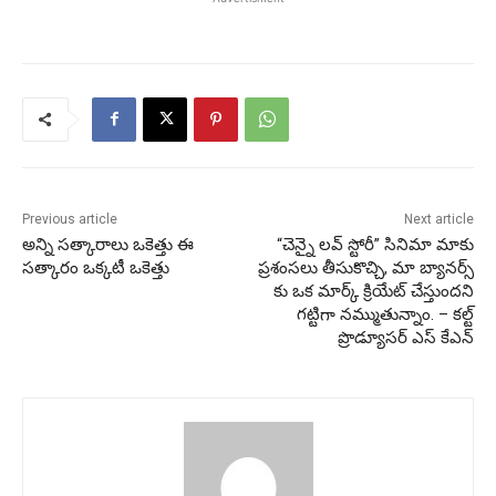
Previous article
Next article
అన్ని సత్కారాలు ఒకెత్తు ఈ
“చెన్నై లవ్ స్టోరీ” సినిమా మాకు
సత్కారం ఒక్కటీ ఒకెత్తు
ప్రశంసలు తీసుకొచ్చి, మా బ్యానర్స్
కు ఒక మార్క్ క్రియేట్ చేస్తుందని
గట్టిగా నమ్ముతున్నాం. – కల్ట్
ప్రొడ్యూసర్ ఎస్ కేఎన్