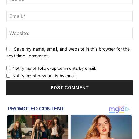
Ema
Web
Save my name, email, and website in this browser for the
next time I comment.
Notify me of follow-up comments by email.
Notify me of new posts by email.