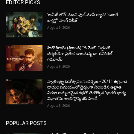
EDITOR PICKS
‘అమీర్ లోగ్’ నుంచి ఫుల్ మాసీ ర్యాపో ‘బజారే
బ్యాన్జో’ సాంగ్ రిలీజ్
August 9, 2026
హీరో శ్రీరామ్ (శ్రీకాంత్) “ది మేజ్” చిత్రంతో
దర్శకుడిగా ప్రతిభ చాటనున్న డా. రవికిరణ్
గడలాయ్
August 8, 2026
స్వాతంత్ర్య దినోత్సవం సందర్భంగా 26/11 ఉగ్రవాద
దాడుల సమయంలో ధైర్యంగా నిలబడిన అజ్ఞాత
వీరుల అద్భుతమైన కథతో తెరకెక్కిన ‘భారత్ భాగ్య
విధాత’ను అందిస్తోన్న జీ5 హిందీ
August 8, 2026
POPULAR POSTS