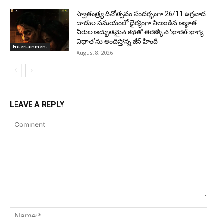
స్వాతంత్ర్య దినోత్సవం సందర్భంగా 26/11 ఉగ్రవాద
దాడుల సమయంలో ధైర్యంగా నిలబడిన అజ్ఞాత
వీరుల అద్భుతమైన కథతో తెరకెక్కిన ‘భారత్ భాగ్య
విధాత’ను అందిస్తోన్న జీ5 హిందీ
Entertainment
August 8, 2026
LEAVE A REPLY
Comment:
Na