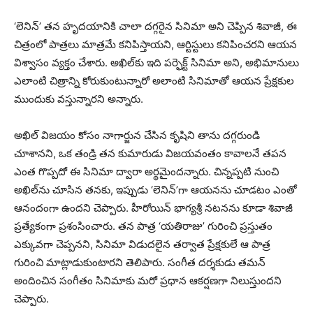
‘లెనిన్’ తన హృదయానికి చాలా దగ్గరైన సినిమా అని చెప్పిన శివాజీ, ఈ
చిత్రంలో పాత్రలు మాత్రమే కనిపిస్తాయని, ఆర్టిస్టులు కనిపించరని ఆయన
విశ్వాసం వ్యక్తం చేశారు. అఖిల్‌కు ఇది పర్ఫెక్ట్ సినిమా అని, అభిమానులు
ఎలాంటి చిత్రాన్ని కోరుకుంటున్నారో అలాంటి సినిమాతో ఆయన ప్రేక్షకుల
ముందుకు వస్తున్నారని అన్నారు.
అఖిల్ విజయం కోసం నాగార్జున చేసిన కృషిని తాను దగ్గరుండి
చూశానని, ఒక తండ్రి తన కుమారుడు విజయవంతం కావాలనే తపన
ఎంత గొప్పదో ఈ సినిమా ద్వారా అర్థమైందన్నారు. చిన్నప్పటి నుంచి
అఖిల్‌ను చూసిన తనకు, ఇప్పుడు ‘లెనిన్’గా ఆయనను చూడటం ఎంతో
ఆనందంగా ఉందని చెప్పారు. హీరోయిన్ భాగ్యశ్రీ నటనను కూడా శివాజీ
ప్రత్యేకంగా ప్రశంసించారు. తన పాత్ర ‘యతిరాజు’ గురించి ప్రస్తుతం
ఎక్కువగా చెప్పనని, సినిమా విడుదలైన తర్వాత ప్రేక్షకులే ఆ పాత్ర
గురించి మాట్లాడుకుంటారని తెలిపారు. సంగీత దర్శకుడు తమన్
అందించిన సంగీతం సినిమాకు మరో ప్రధాన ఆకర్షణగా నిలుస్తుందని
చెప్పారు.