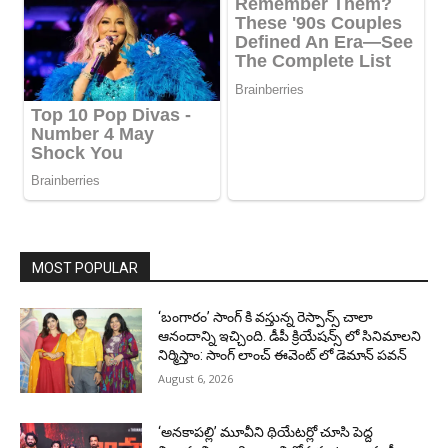
MOST POPULAR
‘బంగారం’ సాంగ్ కి వస్తున్న రెస్పాన్స్ చాలా
ఆనందాన్ని ఇచ్చింది. డీపీ క్రియేషన్స్ లో సినిమాలని
నిర్మిస్తాం: సాంగ్ లాంచ్ ఈవెంట్ లో డెమాన్ పవన్
August 6, 2026
‘అనకాపల్లి’ మూవీని థియేటర్లో చూసి పెద్ద