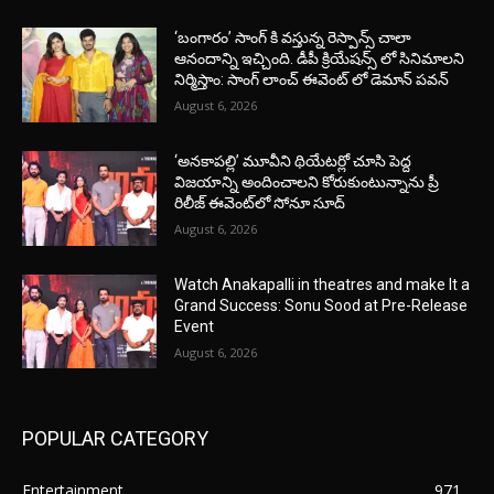
‘బంగారం’ సాంగ్ కి వస్తున్న రెస్పాన్స్ చాలా
ఆనందాన్ని ఇచ్చింది. డీపీ క్రియేషన్స్ లో సినిమాలని
నిర్మిస్తాం: సాంగ్ లాంచ్ ఈవెంట్ లో డెమాన్ పవన్
August 6, 2026
‘అనకాపల్లి’ మూవీని థియేటర్లో చూసి పెద్ద
విజయాన్ని అందించాలని కోరుకుంటున్నాను ప్రీ
రిలీజ్ ఈవెంట్‌లో సోనూ సూద్
August 6, 2026
Watch Anakapalli in theatres and make It a
Grand Success: Sonu Sood at Pre-Release
Event
August 6, 2026
POPULAR CATEGORY
Entertainment
971