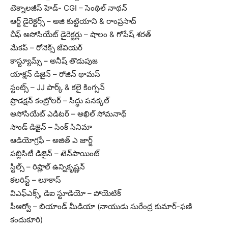
టెక్నాలజీస్ హెడ్- CGI – సెంథిల్ నాథన్
ఆర్ట్ డైరెక్టర్స్ – అజి కుట్టియాని & రాంప్రసాద్
చీఫ్ అసోసియేట్ డైరెక్టర్లు – షాలం & గోపేష్ శరత్
మేకప్ – రోనెక్స్ జేవియర్
కాస్ట్యూమ్స్ – అనీష్ తొడుపుజ
యాక్షన్ డిజైన్ – రోజిన్ థామస్
స్టంట్స్ – JJ పార్క్ & కలై కింగ్సన్
ప్రొడక్షన్ కంట్రోలర్ – సిద్ధు పనక్కల్
అసోసియేట్ ఎడిటర్ – అఖిల్ సోమనాథ్
సౌండ్ డిజైన్ – సింక్ సినిమా
ఆడియోగ్రఫీ – అజిత్ ఎ జార్జ్
పబ్లిసిటీ డిజైన్ – టెన్‌పాయింట్
స్టిల్స్ – రిష్లాల్ ఉన్నికృష్ణన్
కలరిస్ట్ – లూకాస్
విఎఫ్ఎక్స్, డిఐ స్టూడియో – పోయెటిక్
పీఆర్వో – బియాండ్ మీడియా (నాయుడు సురేంద్ర కుమార్-ఫణి
కందుకూరి)