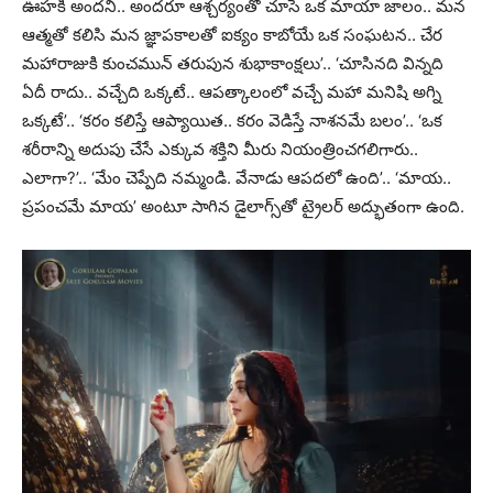
ఊహకి అందని.. అందరూ ఆశ్చర్యంతో చూసే ఒక మాయా జాలం.. మన
ఆత్మతో కలిసి మన జ్ఞాపకాలతో ఐక్యం కాబోయే ఒక సంఘటన.. చేర
మహారాజుకి కుంచమున్ తరుపున శుభాకాంక్షలు’.. ‘చూసినది విన్నది
ఏదీ రాదు.. వచ్చేది ఒక్కటే.. ఆపత్కాలంలో వచ్చే మహా మనిషి అగ్ని
ఒక్కటే’.. ‘కరం కలిస్తే ఆప్యాయిత.. కరం వెడిస్తే నాశనమే బలం’.. ‘ఒక
శరీరాన్ని అదుపు చేసే ఎక్కువ శక్తిని మీరు నియంత్రించగలిగారు..
ఎలాగా?’.. ‘మేం చెప్పేది నమ్మండి. వేనాడు ఆపదలో ఉంది’.. ‘మాయ..
ప్రపంచమే మాయ’ అంటూ సాగిన డైలాగ్స్‌తో ట్రైలర్ అద్భుతంగా ఉంది.