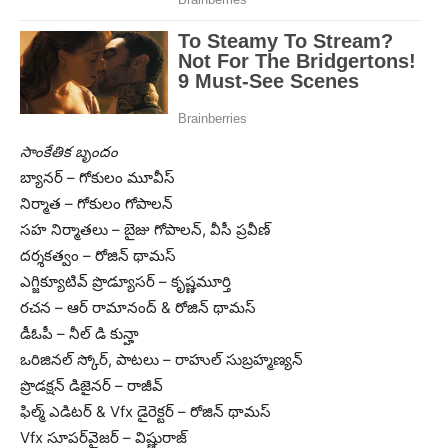
సాంకేతిక బృందం
బ్యానర్ – గోకులం మూవీస్
నిర్మాత – గోకులం గోపాలన్
సహ నిర్మాతలు – బైజు గోపాలన్, వీసీ ప్రవీణ్
దర్శకత్వం – రోజిన్ థామస్
ఎగ్జిక్యూటివ్ ప్రొడ్యూసర్ – కృష్ణమూర్తి
రచన – ఆర్ రామానంద్ & రోజిన్ థామస్
డీఓపీ – నీల్ డి కున్హా
ఒరిజినల్ స్కోర్, పాటలు – రాహుల్ సుబ్రహ్మణ్యన్
ప్రొడక్షన్ డిజైనర్ – రాజీవ్
ఫిల్మ్ ఎడిటర్ & Vfx డైరెక్టర్ – రోజిన్ థామస్
Vfx సూపర్‌వైజర్ – విష్ణురాజ్