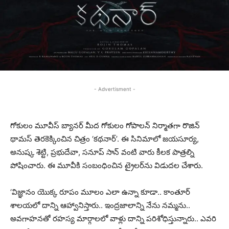
- Advertisment -
గోకులం మూవీస్ బ్యానర్ మీద గోకులం గోపాలన్ నిర్మాతగా రొజిన్
థామస్ తెరకెక్కించిన చిత్రం ‘కథనార్’. ఈ సినిమాలో జయసూర్య,
అనుష్క శెట్టి, ప్రభుదేవా, సనూప్ సాన్ వంటి వారు కీలక పాత్రల్ని
పోషించారు. ఈ మూవీకి సంబంధించిన ట్రైలర్‌ను విడుదల చేశారు.
‘విజ్ఞానం యొక్క రూపం మూలం ఎలా ఉన్నా కూడా.. కాంతూర్
శాలయలో దాన్ని ఆహ్వానిస్తారు.. ఇంద్రజాలాన్ని నేను నమ్మను..
అవగాహనతో రహస్య మార్గాలలో వాళ్లు దాన్ని పరిశోధిస్తున్నారు.. ఎవరి