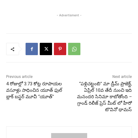
- Advertisment -
Previous article
Next article
4 రోజుల్లో 3.73 కోట్ల రూపాయల
“పళ్లిచట్టంబి” మా డ్రీమ్ ప్రాజెక్ట్,
వసూళ్లు సాధించిన యూత్ ఫుల్
ఏప్రిల్ 10వ తేదీ నుంచి ఇది
బ్లాక్ బస్టర్ మూవీ “యూత్”
మనందరి సినిమా కాబోతోంది –
గ్రాండ్ రిలీజ్ ప్రెస్ మీట్ లో హీరో
టొవినో థామస్