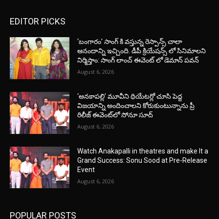
EDITOR PICKS
‘బంగారం’ సాంగ్ కి వస్తున్న రెస్పాన్స్ చాలా
ఆనందాన్ని ఇచ్చింది. డీపీ క్రియేషన్స్ లో సినిమాలని
నిర్మిస్తాం: సాంగ్ లాంచ్ ఈవెంట్ లో డెమాన్ పవన్
August 6, 2026
‘అనకాపల్లి’ మూవీని థియేటర్లో చూసి పెద్ద
విజయాన్ని అందించాలని కోరుకుంటున్నాను ప్రీ
రిలీజ్ ఈవెంట్‌లో సోనూ సూద్
August 6, 2026
Watch Anakapalli in theatres and make It a
Grand Success: Sonu Sood at Pre-Release
Event
August 6, 2026
POPULAR POSTS