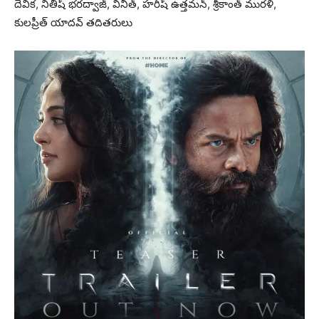
దేవిక, నితీష్ భరద్వాజ్, వినీత్, హరీష్ ఉత్తమన్, శ్రీకాంత్ మురళి,
కులప్రీత్ యాదవ్ తదితరులు