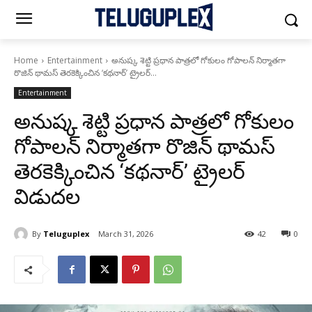
Home
Entertainment
అనుష్క శెట్టి ప్రధాన పాత్రలో గోకులం గోపాలన్ నిర్మాతగా
రొజిన్ థామస్ తెరకెక్కించిన ‘కథనార్’ ట్రైలర్...
Entertainment
అనుష్క శెట్టి ప్రధాన పాత్రలో గోకులం
గోపాలన్ నిర్మాతగా రొజిన్ థామస్
తెరకెక్కించిన ‘కథనార్’ ట్రైలర్
విడుదల
By
Teluguplex
March 31, 2026
42
0