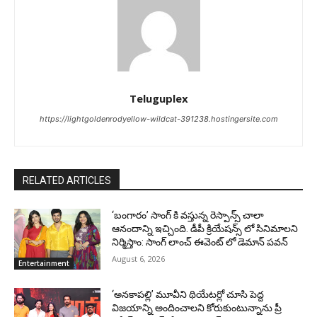
Teluguplex
https://lightgoldenrodyellow-wildcat-391238.hostingersite.com
RELATED ARTICLES
‘బంగారం’ సాంగ్ కి వస్తున్న రెస్పాన్స్ చాలా
ఆనందాన్ని ఇచ్చింది. డీపీ క్రియేషన్స్ లో సినిమాలని
నిర్మిస్తాం: సాంగ్ లాంచ్ ఈవెంట్ లో డెమాన్ పవన్
August 6, 2026
Entertainment
‘అనకాపల్లి’ మూవీని థియేటర్లో చూసి పెద్ద
విజయాన్ని అందించాలని కోరుకుంటున్నాను ప్రీ