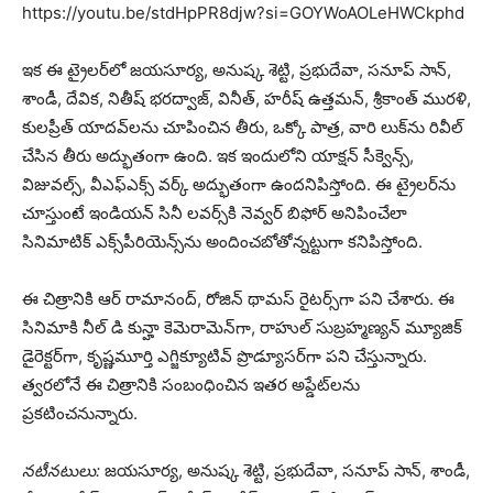
https://youtu.be/stdHpPR8djw?si=GOYWoAOLeHWCkphd
ఇక ఈ ట్రైలర్‌లో జయసూర్య, అనుష్క శెట్టి, ప్రభుదేవా, సనూప్ సాన్,
శాండీ, దేవిక, నితీష్ భరద్వాజ్, వినీత్, హరీష్ ఉత్తమన్, శ్రీకాంత్ మురళి,
కులప్రీత్ యాదవ్‌లను చూపించిన తీరు, ఒక్కో పాత్ర, వారి లుక్‌ను రివీల్
చేసిన తీరు అద్భుతంగా ఉంది. ఇక ఇందులోని యాక్షన్ సీక్వెన్స్,
విజువల్స్, వీఎఫ్ఎక్స్ వర్క్ అద్భుతంగా ఉందనిపిస్తోంది. ఈ ట్రైలర్‌ను
చూస్తుంటే ఇండియన్ సినీ లవర్స్‌కి నెవ్వర్ బిఫోర్ అనిపించేలా
సినిమాటిక్ ఎక్స్‌పీరియెన్స్‌ను అందించబోతోన్నట్టుగా కనిపిస్తోంది.
ఈ చిత్రానికి ఆర్ రామానంద్, రోజిన్ థామస్ రైటర్స్‌గా పని చేశారు. ఈ
సినిమాకి నీల్ డి కున్హా కెమెరామెన్‌గా, రాహుల్ సుబ్రహ్మణ్యన్ మ్యూజిక్
డైరెక్టర్‌గా, కృష్ణమూర్తి ఎగ్జిక్యూటివ్ ప్రొడ్యూసర్‌గా పని చేస్తున్నారు.
త్వరలోనే ఈ చిత్రానికి సంబంధించిన ఇతర అప్డేట్‌లను
ప్రకటించనున్నారు.
నటీనటులు:
జయసూర్య, అనుష్క శెట్టి, ప్రభుదేవా, సనూప్ సాన్, శాండీ,