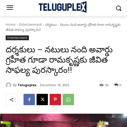
Home
Entertainment
దర్శకులు - నటులు నంది అవార్డు గ్రహీత గూడా రామకృష్ణకు
జీవిత సాఫల్య పురస్కారం!!
Entertainment
దర్శకులు – నటులు నంది అవార్డు
గ్రహీత గూడా రామకృష్ణకు జీవిత
సాఫల్య పురస్కారం!!
By
Teluguplex
December 10, 2025
56
0