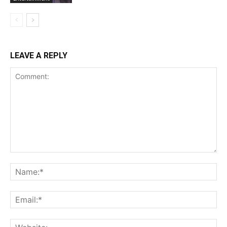
LEAVE A REPLY
Comment:
Na
Ema
Web