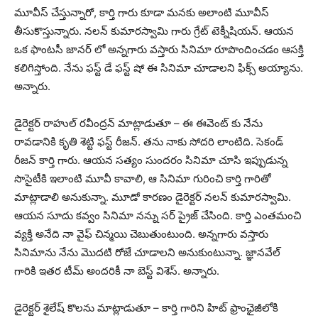
మూవీస్ చేస్తున్నారో, కార్తి గారు కూడా మనకు అలాంటి మూవీస్
తీసుకొస్తున్నారు. నలన్ కుమారస్వామి గారు గ్రేట్ టెక్నీషియన్. ఆయన
ఒక ఫాంటసీ జానర్ లో అన్నగారు వస్తారు సినిమా రూపొందించడం ఆసక్తి
కలిగిస్తోంది. నేను ఫస్ట్ డే ఫస్ట్ షో ఈ సినిమా చూడాలని ఫిక్స్ అయ్యాను.
అన్నారు.
డైరెక్టర్ రాహుల్ రవీంద్రన్ మాట్లాడుతూ – ఈ ఈవెంట్ కు నేను
రావడానికి కృతి శెట్టి ఫస్ట్ రీజన్. తను నాకు సోదరి లాంటిది. సెకండ్
రీజన్ కార్తి గారు. ఆయన సత్యం సుందరం సినిమా చూసి ఇప్పుడున్న
సొసైటీకి ఇలాంటి మూవీ కావాలి, ఆ సినిమా గురించి కార్తి గారితో
మాట్లాడాలి అనుకున్నా. మూడో కారణం డైరెక్టర్ నలన్ కుమారస్వామి.
ఆయన సూదు కవ్వం సినిమా నన్ను సర్ ప్రైజ్ చేసింది. కార్తి ఎంతమంచి
వ్యక్తి అనేది నా వైఫ్ చిన్మయి చెబుతుంటుంది. అన్నగారు వస్తారు
సినిమాను నేను మొదటి రోజే చూడాలని అనుకుంటున్నా. జ్ఞానవేల్
గారికి ఇతర టీమ్ అందరికీ నా బెస్ట్ విశెస్. అన్నారు.
డైరెక్టర్ శైలేష్ కొలను మాట్లాడుతూ – కార్తి గారిని హిట్ ఫ్రాంఛైజీలోకి