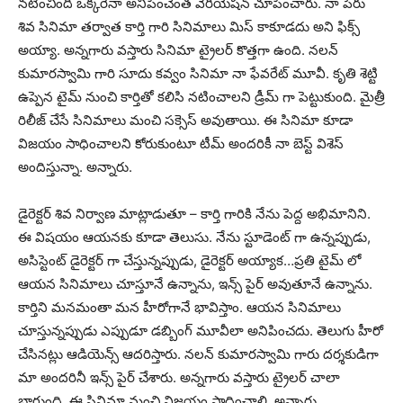
నటించింది ఒక్కరేనా అనిపించేంత వేరియేషన్ చూపించారు. నా పేరు
శివ సినిమా తర్వాత కార్తి గారి సినిమాలు మిస్ కాకూడదు అని ఫిక్స్
అయ్యా. అన్నగారు వస్తారు సినిమా ట్రైలర్ కొత్తగా ఉంది. నలన్
కుమారస్వామి గారి సూదు కవ్వం సినిమా నా ఫేవరేట్ మూవీ. కృతి శెట్టి
ఉప్పెన టైమ్ నుంచి కార్తితో కలిసి నటించాలని డ్రీమ్ గా పెట్టుకుంది. మైత్రీ
రిలీజ్ చేసే సినిమాలు మంచి సక్సెస్ అవుతాయి. ఈ సినిమా కూడా
విజయం సాధించాలని కోరుకుంటూ టీమ్ అందరికీ నా బెస్ట్ విశెస్
అందిస్తున్నా. అన్నారు.
డైరెక్టర్ శివ నిర్వాణ మాట్లాడుతూ – కార్తి గారికి నేను పెద్ద అభిమానిని.
ఈ విషయం ఆయనకు కూడా తెలుసు. నేను స్టూడెంట్ గా ఉన్నప్పుడు,
అసిస్టెంట్ డైరెక్టర్ గా చేస్తున్నప్పుడు, డైరెక్టర్ అయ్యాక…ప్రతి టైమ్ లో
ఆయన సినిమాలు చూస్తూనే ఉన్నాను, ఇన్స్ పైర్ అవుతూనే ఉన్నాను.
కార్తిని మనమంతా మన హీరోగానే భావిస్తాం. ఆయన సినిమాలు
చూస్తున్నప్పుడు ఎప్పుడూ డబ్బింగ్ మూవీలా అనిపించదు. తెలుగు హీరో
చేసినట్లు ఆడియెన్స్ ఆదరిస్తారు. నలన్ కుమారస్వామి గారు దర్శకుడిగా
మా అందరినీ ఇన్స్ పైర్ చేశారు. అన్నగారు వస్తారు ట్రైలర్ చాలా
బాగుంది. ఈ సినిమా మంచి విజయం సాధించాలి. అన్నారు.