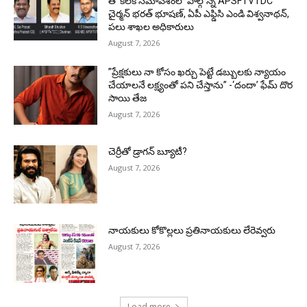
తో కీలక సమావేశంలో పాల్గొన్న APSFTVTDC
చైర్మన్ భరత్ భూషణ్, ఏపీ ఎఫ్డిసి ఎండి విశ్వనాథన్,
పలు శాఖల అధికారులు
August 7, 2026
”ప్రేక్షకులు నా కోసం ఖర్చు పెట్టే డబ్బులకు న్యాయం
చేయాలనే లక్ష్యంతో పని చేస్తాను” -‘దందా’ ఫేమ్ దొర
సాయి తేజ
August 7, 2026
చెర్రీతో డ్రాగన్ బ్యూటీ?
August 7, 2026
నాయకులు కోకొల్లలు ప్రతినాయకులు లేరెవ్వరు
August 7, 2026
Load more