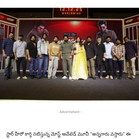
- Advertisment -
స్టార్ హీరో కార్తి నటిస్తున్న మోస్ట్ అవేటెడ్ మూవీ “అన్నగారు వస్తారు” ఈ