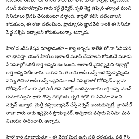
నలన్ కుమారస్వామి గారు కల్ట్ డైరెక్టర్. కృతి శెట్టి ఉప్పెన తర్వాత మంచి
సినిమాలు లైనప్ చేసుకుంటూ వస్తోంది. కార్తితో కలిసి నటించాలని
కోరుకుంది, ఈ రోజు నటించింది. ప్రొడ్యూసర్ జ్ఞానవేల్ గారికి ఈ సినిమా
పెద్ద సక్సెస్ ఇవ్వాలని కోరుకుంటున్నా. అన్నారు.
హీరో సందీప్ కిషన్ మాట్లాడుతూ – కార్తి అన్నను కాలేజ్ లో నా సీనియర్
లా భావిస్తా. యంగ్ హీరోలు ఇలాంటి మూవీ చేయాలని కోరుకునే మూడు
సినిమాల్లో ఒకటి కార్తి అన్నది ఉంటుంది. అలాంటి వైవిధ్యమైన చిత్రాల్లో
కార్తి అన్న నటించారు. ఆయనను తెలుగు ఆడియెన్స్ ఆదరిస్తున్నప్పుడు
నన్ను తమిళ ఆడియెన్స్ ఇష్టపడరా అనే నమ్మకంతో కోలీవుడ్ వెళ్లాను.
కోలీవుడ్ లో నాకు ప్రతిసారీ తన సపోర్ట్ అందిస్తుంటారు కార్తి అన్న. నలన్
కుమారస్వామి గారు గొప్ప దర్శకుడు. కృతి శెట్టికి ఈ సినిమా మంచి
సక్సెస్ ఇవ్వాలి. మైత్రీ డిస్ట్రిబ్యూషన్ చేస్తే సక్సెస్ అందుకున్నట్లే. జ్ఞానవేల్
రాజా గారు నాకు ఇష్టమైన ప్రొడ్యూసర్. అన్నగారు వస్తారు సినిమా ఘన
విజయం సాధించాలి. అన్నారు.
హీరో కార్తి మాట్లాడుతూ – ఈ వేదిక మీద ఉన్న ప్రతి దర్శకుడు, ప్రతి గెస్ట్