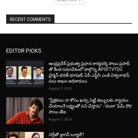
RECENT COMMENTS
EDITOR PICKS
ఆంధ్రప్రదేశ్ ప్రభుత్వ ప్రధాన కార్యదర్శి సాయి ప్రసాద్
తో కీలక సమావేశంలో పాల్గొన్న APSFTVTDC
చైర్మన్ భరత్ భూషణ్, ఏపీ ఎఫ్డిసి ఎండి విశ్వనాథన్,
పలు శాఖల అధికారులు
August 7, 2026
”ప్రేక్షకులు నా కోసం ఖర్చు పెట్టే డబ్బులకు న్యాయం
చేయాలనే లక్ష్యంతో పని చేస్తాను” -‘దందా’ ఫేమ్ దొర
సాయి తేజ
August 7, 2026
చెర్రీతో డ్రాగన్ బ్యూటీ?