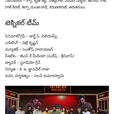
నటీనటులు – కార్తి, కృతి శెట్టి, సత్యరాజ్, మధుర్ మిట్టల్, ఆనంద రాజ్,
రాజ్ కిరణ్, శిల్పా మంజునాథ్, కరుణాకరణ్, తదితరులు
టెక్నికల్ టీమ్
సినిమాటోగ్రఫీ – జార్జ్ సి. విలియమ్స్
ఎడిటింగ్ – వెట్రే కృష్ణన్
మ్యూజిక్ – సంతోష్ నారాయణన్
పీఆర్ఓ – జీఎస్ కే మీడియా (సురేష్ – శ్రీనివాస్)
బ్యానర్ – స్టూడియో గ్రీన్
నిర్మాత – కె. ఇ. జ్ఞానవేల్ రాజా
రచన, దర్శకత్వం – నలన్ కుమారస్వామి