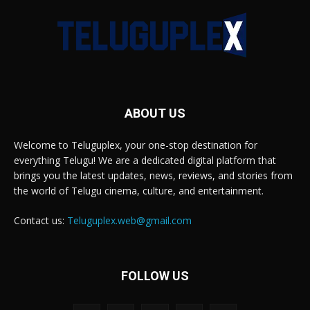
ABOUT US
Welcome to Teluguplex, your one-stop destination for
everything Telugu! We are a dedicated digital platform that
brings you the latest updates, news, reviews, and stories from
the world of Telugu cinema, culture, and entertainment.
Contact us:
Teluguplex.web@gmail.com
FOLLOW US