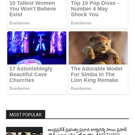
MOST POPULAR
ఆంధ్రప్రదేశ్ ప్రభుత్వ ప్రధాన కార్యదర్శి సాయి ప్రసాద్