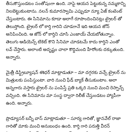
తీసుకొస్తుండటం సంతోషంగా ఉంది. నాపై ఆయన పెట్టుకున్న నమ్మకాన్ని
నిలబెట్టుకుంటాను. నలన్ కుమారస్వామి ఎప్పుడూ న్యూ ఏజ్ కంటెంట్
చేస్తుంటారు. ఈ సినిమాను కూడా అలాగే రూపొందించినట్లు ట్రైలర్ తో
తెలుస్తోంది. ట్రైలర్ లో కార్తి గారిని చూడగానే ఇది ఆయన జోన్
అనిపించింది. ఆ జోన్ లో కార్తిని చూసి ఎంజాయ్ చేయబోతున్నాం.
తెలుగు ఆడియెన్స్ టికెట్ కొని సినిమా చూడటమే కాదు కార్తిని ఎంతో
లవ్ చేస్తారు. అలాంటి అదృష్టం చాలా కొద్దిమంది హీరోలకు దక్కుతుంది.
అన్నారు.
మైత్రీ డిస్ట్రిబ్యూషన్ శశిధర్ మాట్లాడుతూ – మా దగ్గరకు వచ్చే ట్రైలర్ ను
మిత్రులకు పంపిస్తుంటా. వారి నుంచి ఫీడ్ బ్యాక్ తీసుకుంటాం. అలా
అన్నగారు వస్తారు ట్రైలర్ ను పంపిస్తే ప్రతి ఒక్కరి నుంచి మంచి రెస్పాన్స్
వచ్చింది. ఈ సినిమాను మా సంస్థ ద్వారా రిలీజ్ చేస్తుండటం హ్యాపీగా
ఉంది. అన్నారు.
ప్రొడ్యూసర్ బన్నీ వాస్ మాట్లాడుతూ – సూర్య గారితో, జ్ఞానవేల్ రాజా
గారితో మాకు మంచి అనుబంధం ఉంది. కార్తి గారి పరుత్తి వీరన్