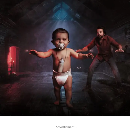
- Advertisment -