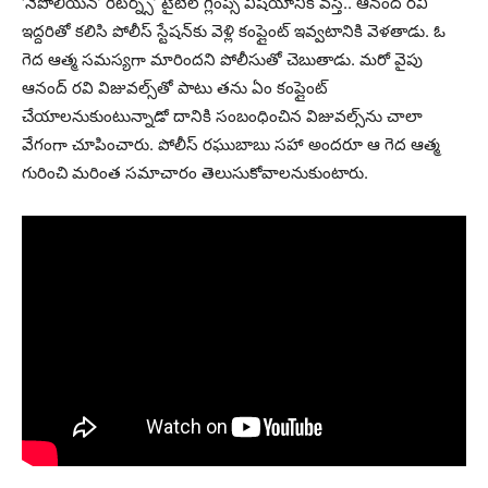
‘నెపోలియన్’ రిటర్న్స్’ టైటిల్ గ్లింప్స్ విష‌యానికి వ‌స్తే.. ఆనంద్ ర‌వి
ఇద్ద‌రితో క‌లిసి పోలీస్ స్టేష‌న్‌కు వెళ్లి కంప్లైంట్ ఇవ్వ‌టానికి వెళ‌తాడు. ఓ
గెద ఆత్మ స‌మ‌స్య‌గా మారింద‌ని పోలీసుతో చెబుతాడు. మ‌రో వైపు
ఆనంద్ ర‌వి విజువ‌ల్స్‌తో పాటు త‌ను ఏం కంప్లైంట్
చేయాల‌నుకుంటున్నాడో దానికి సంబంధించిన విజువ‌ల్స్‌ను చాలా
వేగంగా చూపించారు. పోలీస్ ర‌ఘుబాబు స‌హా అంద‌రూ ఆ గెద ఆత్మ
గురించి మ‌రింత స‌మాచారం తెలుసుకోవాల‌నుకుంటారు.