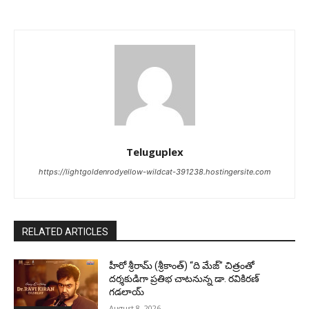
Teluguplex
https://lightgoldenrodyellow-wildcat-391238.hostingersite.com
RELATED ARTICLES
హీరో శ్రీరామ్ (శ్రీకాంత్) “ది మేజ్” చిత్రంతో
దర్శకుడిగా ప్రతిభ చాటనున్న డా. రవికిరణ్
గడలాయ్
August 8, 2026