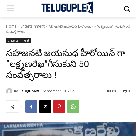
Home
Entertainment
సహజనటి జయసుధ హీరోయిన్ గా "లక్ష్మణరేఖ"గీసుకుని 50
సంవత్సరాలు!!
Entertainment
సహజనటి జయసుధ హీరోయిన్ గా
“లక్ష్మణరేఖ”గీసుకుని 50
సంవత్సరాలు!!
By
Teluguplex
September 10, 2025
88
0