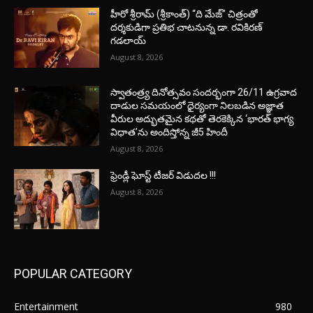
హీరో శ్రీరామ్ (శ్రీకాంత్) “ది మేజ్” చిత్రంతో
దర్శకుడిగా ప్రతిభ చాటనున్న డా. రవికిరణ్
గడలాయ్
August 8, 2026
స్వాతంత్ర్య దినోత్సవం సందర్భంగా 26/11 ఉగ్రవాద
దాడుల సమయంలో ధైర్యంగా నిలబడిన అజ్ఞాత
వీరుల అద్భుతమైన కథతో తెరకెక్కిన ‘భారత్ భాగ్య
విధాత’ను అందిస్తోన్న జీ5 హిందీ
August 8, 2026
ఫ్రెండ్లీ ఘోస్ట్ టీజర్ విడుదల !!!
August 8, 2026
POPULAR CATEGORY
Entertainment
980