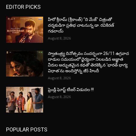
EDITOR PICKS
హీరో శ్రీరామ్ (శ్రీకాంత్) “ది మేజ్” చిత్రంతో
దర్శకుడిగా ప్రతిభ చాటనున్న డా. రవికిరణ్
గడలాయ్
August 8, 2026
స్వాతంత్ర్య దినోత్సవం సందర్భంగా 26/11 ఉగ్రవాద
దాడుల సమయంలో ధైర్యంగా నిలబడిన అజ్ఞాత
వీరుల అద్భుతమైన కథతో తెరకెక్కిన ‘భారత్ భాగ్య
విధాత’ను అందిస్తోన్న జీ5 హిందీ
August 8, 2026
ఫ్రెండ్లీ ఘోస్ట్ టీజర్ విడుదల !!!
August 8, 2026
POPULAR POSTS