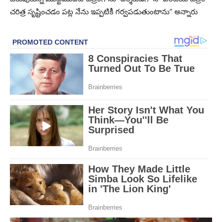
చరిత్ర సృష్టించడం పట్ల నేను ఇప్పటికీ గర్వపడుతుంటాను” అన్నారు