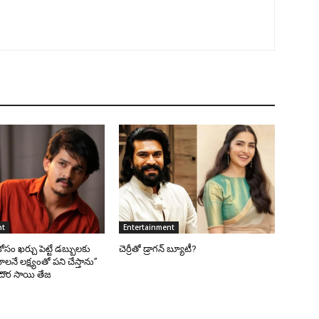
nt
Entertainment
 కోసం ఖర్చు పెట్టే డబ్బులకు
చెర్రీతో డ్రాగన్ బ్యూటీ?
ే లక్ష్యంతో పని చేస్తాను”
 దొర సాయి తేజ