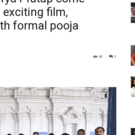
exciting film,
th formal pooja
88
0