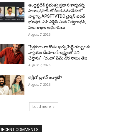
ఆంధ్రప్రదేశ్ ప్రభుత్వ ప్రధాన కార్యదర్శి
సాయి ప్రసాద్ తో కీలక సమావేశంలో
పాల్గొన్న APSFTVTDC చైర్మన్ భరత్
భూషణ్, ఏపీ ఎఫ్డిసి ఎండి విశ్వనాథన్,
పలు శాఖల అధికారులు
August 7, 2026
”ప్రేక్షకులు నా కోసం ఖర్చు పెట్టే డబ్బులకు
న్యాయం చేయాలనే లక్ష్యంతో పని
చేస్తాను” -‘దందా’ ఫేమ్ దొర సాయి తేజ
August 7, 2026
చెర్రీతో డ్రాగన్ బ్యూటీ?
August 7, 2026
Load more
RECENT COMMENTS