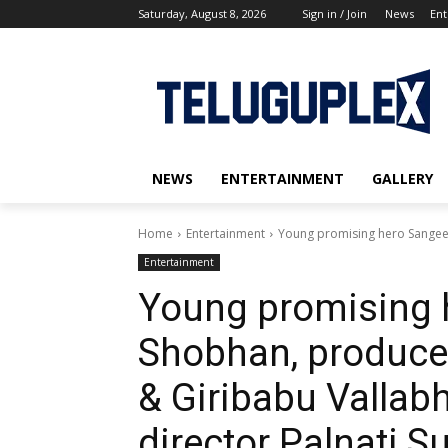
Saturday, August 8, 2026
Sign in / Join
News
Ent
NEWS
ENTERTAINMENT
GALLERY
Home
Entertainment
Young promising hero Sangeet
Entertainment
Young promising 
Shobhan, producer
& Giribabu Vallab
director Palnati 