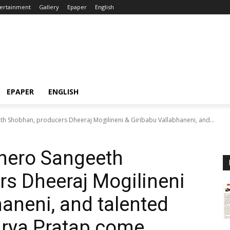
ertainment
Gallery
Epaper
English
EPAPER
ENGLISH
h Shobhan, producers Dheeraj Mogilineni & Giribabu Vallabhaneni, and...
hero Sangeeth
s Dheeraj Mogilineni
haneni, and talented
Surya Pratap come