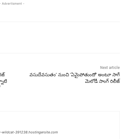
- Advertisment -
Next article
రజ్
వసుదేవసుతం’ నుంచి ‘ఏమైపోతుందో’ అంటూ సాగే
్నాటి
మెలోడీ సాంగ్ రిలీజ్
ో
w-wildcat-391238.hostingersite.com