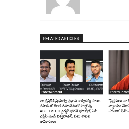
RELATED ARTICLES
Entertainment
Entertainme
ఆంధ్రప్రదేశ్ ప్రభుత్వ ప్రధాన కార్యదర్శి సాయి
”ప్రేక్షకులు నా
ప్రసాద్ తో కీలక సమావేశంలో పాల్గొన్న
న్యాయం చేయాలన
APSFTVTDC చైర్మన్ భరత్ భూషణ్, ఏపీ
-‘దందా’ ఫేమ్
ఎఫ్డిసి ఎండి విశ్వనాథన్, పలు శాఖల
అధికారులు