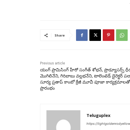
Share
Previous article
యంగ్ ప్రామిసింగ్ హీరో సంగీత్ శోభన్, ప్రొడ్యూసర్స్ ధీ
మొగిలినేని, గిరిబాబు వల్లభనేని, టాలెంటెడ్ డైరెక్టర్ పల
సూర్య ప్రతాప్ కాంబో క్రేజీ మూవీ పూజా కార్యక్రమాలత
ప్రారంభం
Teluguplex
https://lightgoldenrodyello