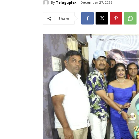
By
Teluguplex
December 27, 2025
Share