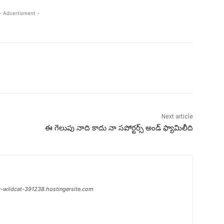
- Advertisment -
Next article
ఈ గెలుపు నాది కాదు నా సపోర్టర్స్ అండ్ ఫ్యామిలీది
w-wildcat-391238.hostingersite.com