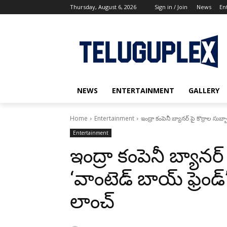
Thursday, August 6, 2026
Sign in / Join
News
En
NEWS
ENTERTAINMENT
GALLERY
Home
Entertainment
ఇంద్రా కంపెనీ బ్యానర్ పై కొర్రాల సుబ్బార
Entertainment
ఇంద్రా కంపెనీ బ్యానర్ ప
‘వాంటెడ్ బాయ్ ఫ్రెండ్’
లాంచ్