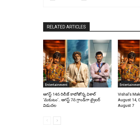
RELATED ARTICLES
Entertainment
Entertainme
ఆగస్ట్ 14న రిలీజ్ కాబోతోన్న విశాల్
Vishal’s Ma
‘మకుటం’.. ఆగస్ట్ 7న గ్రాండ్‌గా ట్రైలర్
August 14, G
విడుదల
August 7