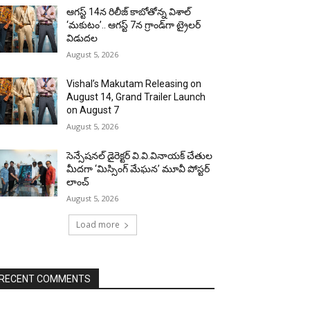
ఆగస్ట్ 14న రిలీజ్ కాబోతోన్న విశాల్
‘మకుటం’.. ఆగస్ట్ 7న గ్రాండ్‌గా ట్రైలర్
విడుదల
August 5, 2026
Vishal’s Makutam Releasing on
August 14, Grand Trailer Launch
on August 7
August 5, 2026
సెన్సేషనల్ డైరెక్టర్ వి.వి.వినాయక్ చేతుల
మీదగా ‘మిస్సింగ్ మేఘన’ మూవీ పోస్టర్
లాంచ్
August 5, 2026
Load more
RECENT COMMENTS