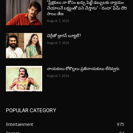
”ప్రేక్షకులు నా కోసం ఖర్చు పెట్టే డబ్బులకు న్యాయం
చేయాలనే లక్ష్యంతో పని చేస్తాను” -‘దందా’ ఫేమ్ దొర
సాయి తేజ
August 7, 2026
చెర్రీతో డ్రాగన్ బ్యూటీ?
August 7, 2026
నాయకులు కోకొల్లలు ప్రతినాయకులు లేరెవ్వరు
August 7, 2026
POPULAR CATEGORY
Entertainment
975