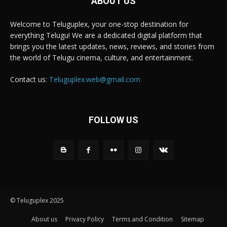
ABOUT US
Welcome to Teluguplex, your one-stop destination for
everything Telugu! We are a dedicated digital platform that
brings you the latest updates, news, reviews, and stories from
the world of Telugu cinema, culture, and entertainment.
Contact us:
Teluguplex.web@gmail.com
FOLLOW US
© Teluguplex 2025
About us
Privacy Policy
Terms and Condition
Sitemap