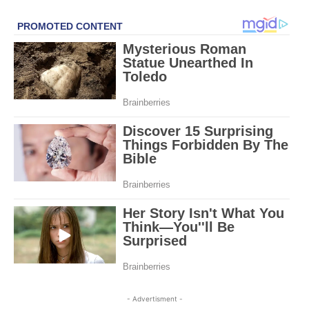
- Advertisment -