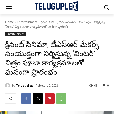
Home
Entertainment
క్రిసెంట్ సినిమా, టీఎస్ఆర్ మేకర్స్ సంయుక్తంగా నిర్మిస్తున్న
‘వింటర్’ చిత్రం పూజా కార్యక్రమాలతో ఘనంగా ప్రారంభం
Entertainment
క్రిసెంట్ సినిమా, టీఎస్ఆర్ మేకర్స్
సంయుక్తంగా నిర్మిస్తున్న ‘వింటర్’
చిత్రం పూజా కార్యక్రమాలతో
ఘనంగా ప్రారంభం
By
Teluguplex
February 2, 2026
63
0