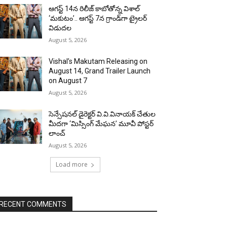
ఆగస్ట్ 14న రిలీజ్ కాబోతోన్న విశాల్
‘మకుటం’.. ఆగస్ట్ 7న గ్రాండ్‌గా ట్రైలర్
విడుదల
August 5, 2026
Vishal’s Makutam Releasing on
August 14, Grand Trailer Launch
on August 7
August 5, 2026
సెన్సేషనల్ డైరెక్టర్ వి.వి.వినాయక్ చేతుల
మీదగా ‘మిస్సింగ్ మేఘన’ మూవీ పోస్టర్
లాంచ్
August 5, 2026
Load more
RECENT COMMENTS