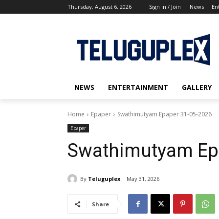
Thursday, August 6, 2026
Sign in / Join
News
En
NEWS
ENTERTAINMENT
GALLERY
Home
Epaper
Swathimutyam Epaper 31-05-2026
Epaper
Swathimutyam Ep
By
Teluguplex
May 31, 2026
Share