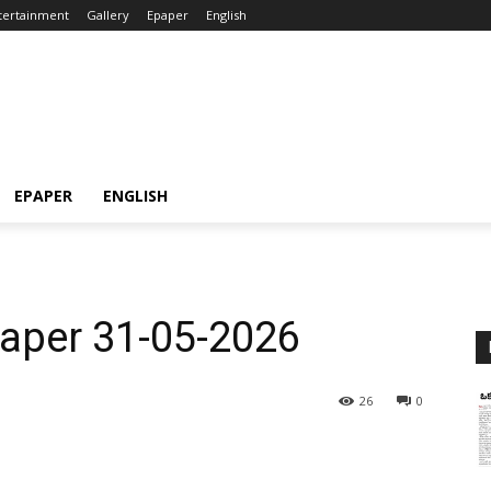
tertainment
Gallery
Epaper
English
EPAPER
ENGLISH
aper 31-05-2026
26
0