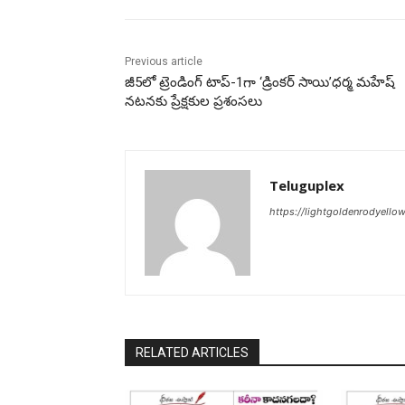
Previous article
జీ5లో ట్రెండింగ్ టాప్-1గా ‘డ్రింకర్ సాయి’ధర్మ మహేష్
నటనకు ప్రేక్షకుల ప్రశంసలు
Teluguplex
https://lightgoldenrodyello
RELATED ARTICLES