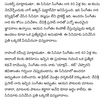
సంకల్ప్ మాట్లాడుతూ.. ఈ సినిమా సింగీతం గారి 40 ఏళ్ల కల. ఆ కలను
నెరవేర్చేందుకు నాగ్ అశ్విన్ పుట్టారేమో అనిపిస్తుంది. ఇది సింగీతం గారి
కన్విక్షన్‌తో చేసిన సినిమా. కల్మషం లేని ప్రాజెక్ట్ ఇది. అందరం సింగీతం
గారి కల కోసం పనిచేశాం. దేవిశ్రీ ప్రసాద్ గారితో ఎన్నో అందమైన
జ్ఞాపకాలు ఉన్నాయి. ఆయన సంగీతం కంపోజ్ చేస్తున్నప్పుడు అక్కడ
ఉండటం కూడా ఒక ప్రత్యేకమైన అనుభూతి. ఈ సినిమాకు పనిచేసిన
ప్రతి ఒక్కరికీ పేరుపేరునా ధన్యవాదాలు.
రాహుల్ రవీంద్ర మాట్లాడుతూ.. ఈ సినిమా సింగీతం గారి 40 ఏళ్ల కల.
అలాంటి కలకు తెరరూపం ఇచ్చిన ఈ ప్రయాణం గురించి ఒక ప్రత్యేక
కథనే రాయొచ్చు. సింగీతం గారు నాకు “యాక్షన్… కట్” చెప్పారని
జీవితాంతం గర్వంగా చెప్పుకుంటాను. ఈ సినిమాలో అందరూ
అద్భుతంగా నటించారు. ఆ క్రెడిట్ మొత్తం దర్శకుడికే దక్కుతుంది. దేవిశ్రీ
ప్రసాద్ గారు ఇచ్చిన సంగీతం అద్భుతం. ఆయన పాటలకు మాటలు
రాశారా, మాటలకు పాటలు కట్టారా అనేది కూడా అర్థం కాలేదు. ఈ
సినిమాకు పనిచేసిన ప్రతి ఒక్కరికీ ధన్యవాదాలు.