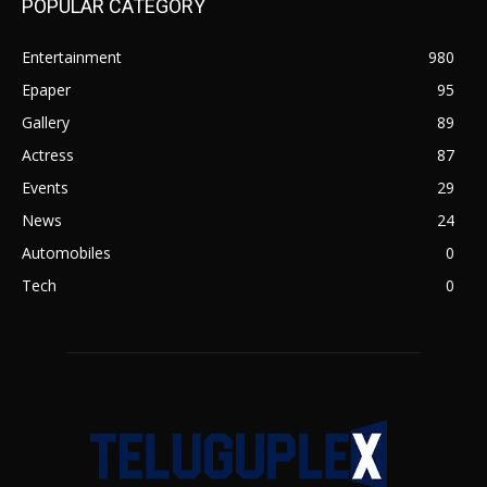
POPULAR CATEGORY
Entertainment
980
Epaper
95
Gallery
89
Actress
87
Events
29
News
24
Automobiles
0
Tech
0