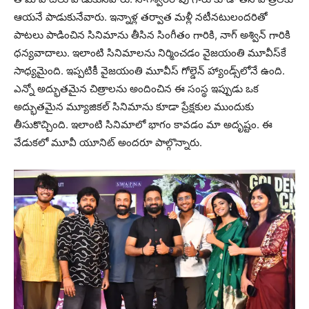
ఆయనే పాడుకునేవారు. ఇన్నాళ్ల తర్వాత మళ్లీ నటీనటులందరితో
పాటలు పాడించిన సినిమాను తీసిన సింగీతం గారికి, నాగ్ అశ్విన్ గారికి
ధన్యవాదాలు. ఇలాంటి సినిమాలను నిర్మించడం వైజయంతి మూవీస్‌కే
సాధ్యమైంది. ఇప్పటికీ వైజయంతి మూవీస్ గోల్డెన్ హ్యాండ్స్‌లోనే ఉంది.
ఎన్నో అద్భుతమైన చిత్రాలను అందించిన ఈ సంస్థ ఇప్పుడు ఒక
అద్భుతమైన మ్యూజికల్ సినిమాను కూడా ప్రేక్షకుల ముందుకు
తీసుకొచ్చింది. ఇలాంటి సినిమాలో భాగం కావడం మా అదృష్టం. ఈ
వేడుకలో మూవీ యూనిట్ అందరూ పాల్గొన్నారు.