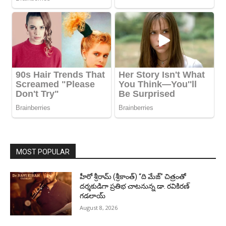
MOST POPULAR
హీరో శ్రీరామ్ (శ్రీకాంత్) “ది మేజ్” చిత్రంతో
దర్శకుడిగా ప్రతిభ చాటనున్న డా. రవికిరణ్
గడలాయ్
August 8, 2026