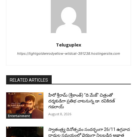
Teluguplex
https://lightgoldenrodyellow-wildcat-391238.hostingersite.com
RELATED ARTICLES
హీరో శ్రీరామ్ (శ్రీకాంత్) “ది మేజ్” చిత్రంతో
దర్శకుడిగా ప్రతిభ చాటనున్న డా. రవికిరణ్
గడలాయ్
August 8, 2026
Entertainment
స్వాతంత్ర్య దినోత్సవం సందర్భంగా 26/11 ఉగ్రవాద
దాడుల సమయంలో ధైర్యంగా నిలబడిన అజ్ఞాత