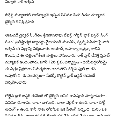
నిర్మాత నాగ్ అశ్విన్
బిగ్గెస్ట్ మ్యూజికల్ సాటిస్ఫాక్షన్ ఇచ్చిన సినిమా సింగ్ గీతం: మ్యూజిక్
డైరెక్టర్ దేవిశ్రీ ప్రసాద్
లెజెండరీ డైరెక్టర్ సింగీతం శ్రీనివాసరావు లేటెస్ట్ గోల్డెన్ బ్లాక్ బస్టర్ ‘సింగ్
గీతం’. ప్రతిష్టాత్మక బ్యానర్లు వైజయంతి మూవీస్, స్వప్న సినిమా పై నాగ్
అశ్విన్ ఈ చిత్రాన్ని నిర్మించారు. ఆయాన్, అహల్యా బమ్రూ, శాలిని
కొండెపుడి ఈ చిత్రంలో కీలక పాత్రలు పోషించారు. రాక్ స్టార్ దేవిశ్రీ ప్రసాద్
మ్యూజిక్ అందించారు. జూన్ 12న ప్రపంచవ్యాప్తంగా థియేటర్లలోనమై
ఈ చిత్రం ప్రేక్షకులు విమర్శకులు అందుకొని సక్సెస్ ఫుల్ గా రన్
అవుతోంది. ఈ సందర్భంగా మేకర్స్ గోల్డెన్ బ్లాక్ బస్టర్ ఈవెంట్
నిర్వహించారు.
గోల్డెన్ బ్లాక్ బస్టర్ ఈవెంట్ లో డైరెక్టర్ అనిల్ రావిపూడి మాట్లాడుతూ..
సినిమా చూశాను. చాలా బాగుంది. చాలా వెరైటీగా ఉంది. చాలా హార్ట్
టచింగ్‌గా ఉంది. కానీ నాకు లోలోపల ఒక ఫీలింగ్ వచ్చింది. మనం ఒక
సినిమా తీసి, చాలా కష్టపడి ట్రైలర్ కట్ చేసి రిలీజ్ చేస్తుంటాం. కానీ నాగ్