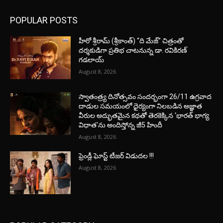
POPULAR POSTS
హీరో శ్రీరామ్ (శ్రీకాంత్) “ది మేజ్” చిత్రంతో
దర్శకుడిగా ప్రతిభ చాటనున్న డా. రవికిరణ్
గడలాయ్
August 8, 2026
స్వాతంత్ర్య దినోత్సవం సందర్భంగా 26/11 ఉగ్రవాద
దాడుల సమయంలో ధైర్యంగా నిలబడిన అజ్ఞాత
వీరుల అద్భుతమైన కథతో తెరకెక్కిన ‘భారత్ భాగ్య
విధాత’ను అందిస్తోన్న జీ5 హిందీ
August 8, 2026
ఫ్రెండ్లీ ఘోస్ట్ టీజర్ విడుదల !!!
August 8, 2026