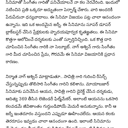
సినిమాతో సింగీతం గారితో పనిచేయాలనే నా కల నెరవేరింది. ఇందులో
నటించిన ప్రతి ఒక్కరూ అద్భుతంగా పెర్ఫార్మ్ చేశారు. వారి అందరికీ
పేరుపేరునా ధన్యవాదాలు. ఈ సినిమా విజయం పట్ల చాలా ఆనందంగా
ఉన్నాను. ఇది ఒక అందమైన జర్నీ. ఈ సినిమాను సూపర్ డూపర్
బ్లాక్‌బస్టర్ చేసిన ప్రేక్షకులకు హృదయపూర్వక కృతజ్ఞతలు. ఈ సినిమా
కొత్తగా ఆలోచించే దర్శకులకు ఎంతో స్ఫూర్తినిచ్చింది. ఒక కొత్త దారి
చూపించిన సింగీతం గారికి నా సెల్యూట్. నాగ్ అశ్విన్ గారు సింగీతం
గారి మీద చూపించిన ప్రేమ, గౌరవమే ఈ సినిమా విజయానికి ప్రధాన
కారణం.
నిర్మాత నాగ్ అశ్విన్ మాట్లాడుతూ.. సావిత్రి గారి గురించి రీసెర్చ్
చేస్తున్నప్పుడు తొలిసారి సింగీతం గారిని కలిశాను. మాయాబజార్
సినిమాకు పనిచేసిన ఆయన, సావిత్రి గారిని డైరెక్ట్ చేసిన దర్శకుడు,
ఆదిత్య 369 తీసిన లెజెండరీ ఫిల్మ్‌మేకర్. అలాంటి ఆయనను ఒకసారి
కలవడమే జీవితాంతం గుర్తుండిపోయే మెమరీ అనుకున్నాను. కానీ ఆ
జర్నీ ఇంతదూరం వస్తుందని ఎప్పుడూ ఊహించలేదు. ఆయన కలకు
తెరరూపం ఇవ్వడం చాలా ఆనందంగా ఉంది. ఇలాంటి సినిమాను