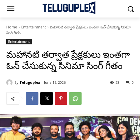
Home
Entertainment
మహానటి తర్వాత ప్రేక్షకులు ఇంతగా ఓన్ చేసుకున్న సినిమా
సింగ్ గీతం
Entertainment
మహానటి తర్వాత ప్రేక్షకులు ఇంతగా
ఓన్ చేసుకున్న సినిమా సింగ్ గీతం
By
Teluguplex
June 15, 2026
28
0