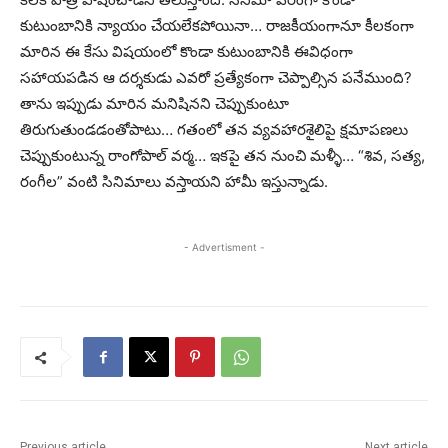
కుటుంబానికి న్యాయం చేయలేకపోయినా… రాజకీయంగానూ కీలకంగా
మారిన ఈ కేసు విషయంలో కొండా కుటుంబానికి ఈవిధంగా
సహాయపడిన ఆ దర్శకుడు ఎవరో ప్రత్యేకంగా చెప్పాల్సిన పనేముంది?
తాను ఇప్పుడు మారిన మనిషినని చెప్పుకుంటూ
తిరుగుతుండడంతోపాటు… గతంలో తన వ్యవహారశైలిపై క్షమాపణలు
చెప్పుకుంటున్న రాంగోపాల్ వర్మ… ఇకపై తన నుంచి మళ్ళీ… “శివ, సత్య,
రంగీల” వంటి సినిమాలు వస్తాయని హామీ ఇస్తున్నాడు.
- Advertisment -
Previous article
Next article