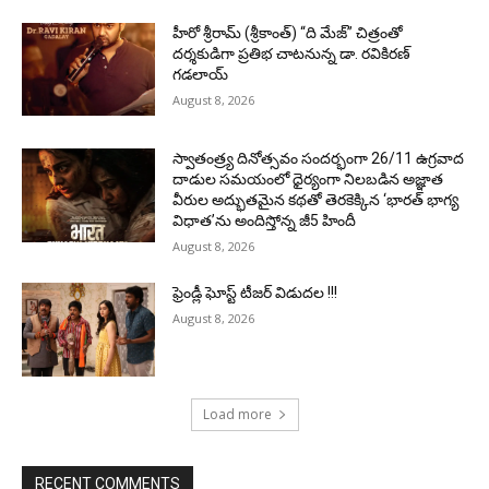
హీరో శ్రీరామ్ (శ్రీకాంత్) “ది మేజ్” చిత్రంతో
దర్శకుడిగా ప్రతిభ చాటనున్న డా. రవికిరణ్
గడలాయ్
August 8, 2026
స్వాతంత్ర్య దినోత్సవం సందర్భంగా 26/11 ఉగ్రవాద
దాడుల సమయంలో ధైర్యంగా నిలబడిన అజ్ఞాత
వీరుల అద్భుతమైన కథతో తెరకెక్కిన ‘భారత్ భాగ్య
విధాత’ను అందిస్తోన్న జీ5 హిందీ
August 8, 2026
ఫ్రెండ్లీ ఘోస్ట్ టీజర్ విడుదల !!!
August 8, 2026
Load more
RECENT COMMENTS