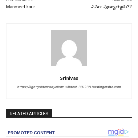
Manmeet kaur
ఎవరా పుణ్యాత్ముడు??
Srinivas
https://lightgoldenrodyellow-wildcat-391238.hostingersite.com
RELATED ARTICLES