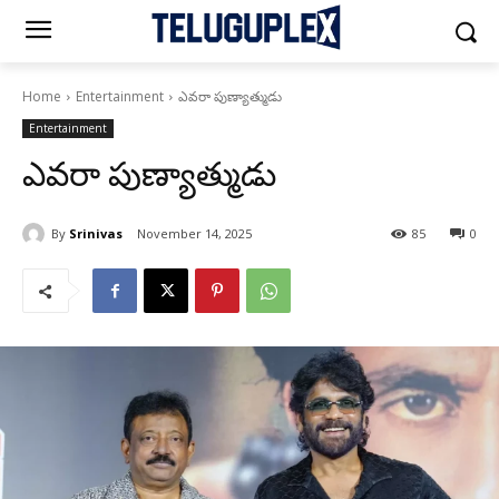
Home
Entertainment
ఎవరా పుణ్యాత్ముడు
Entertainment
ఎవరా పుణ్యాత్ముడు
By
Srinivas
November 14, 2025
85
0