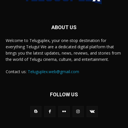
ABOUT US
Welcome to Teluguplex, your one-stop destination for
everything Telugu! We are a dedicated digital platform that
brings you the latest updates, news, reviews, and stories from
the world of Telugu cinema, culture, and entertainment.
Contact us:
Teluguplex.web@gmail.com
FOLLOW US