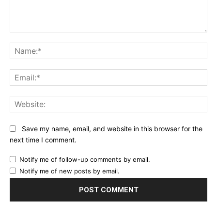
Comment:
Na
Ema
Web
Save my name, email, and website in this browser for the
next time I comment.
Notify me of follow-up comments by email.
Notify me of new posts by email.