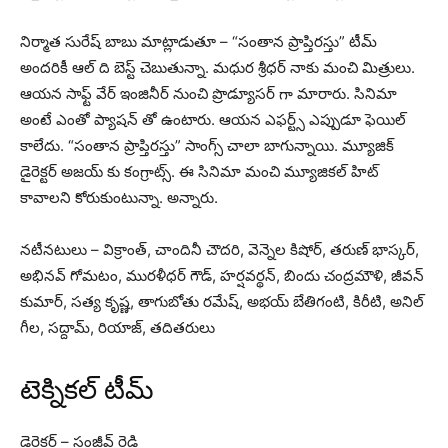
నిర్మాత సురేష్ బాబు మాట్లాడుతూ – “సంతాన ప్రాప్తిరస్తు” టీమ్
అందరికీ ఆల్ ది బెస్ట్ చెబుతున్నా. మధుర శ్రీధర్ నాకు మంచి మిత్రులు.
ఆయన సాఫ్ట్ వేర్ ఇంజినీర్ నుంచి ప్రొడ్యూసర్ గా మారారు. సినిమా
అంటే ఎంతో ప్యాషన్ తో ఉంటారు. ఆయన ఎఫర్ట్స్ ఎప్పుడూ ఫెయిల్
కాలేదు. “సంతాన ప్రాప్తిరస్తు” సాంగ్స్ చాలా బాగున్నాయి. మ్యూజిక్
డైరెక్టర్ అజయ్ కు కంగ్రాట్స్. ఈ సినిమా మంచి మ్యూజికల్ హిట్
కావాలని కోరుకుంటున్నా. అన్నారు.
నటీనటులు – విక్రాంత్, చాందినీ చౌదరి, వెన్నెల కిషోర్, తరుణ్ భాస్కర్,
అభినవ్ గోమటం, మురళీధర్ గౌడ్, హర్షవర్థన్, బిందు చంద్రమౌళి, జీవన్
కుమార్, సత్య కృష్ణ, తాగుబోతు రమేష్, అభయ్ బేతిగంటి, కిరీటి, అనిల్
గీల, సద్దామ్, రియాజ్, తదితరులు
టెక్నికల్ టీమ్
డైరెక్టర్ – సంజీవ్ రెడ్డి