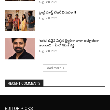
August 8, 2026
ఫ్రెండ్లీ ఘోస్ట్ టీజర్ విడుదల !!!
August 8, 2026
‘అగధ’ డివైన్ మిస్టిక్ థ్రిల్లర్‌గా చాలా అద్భుతంగా
ఉంటుంది – హీరో శ్రవణ్ రెడ్డి
August 8, 2026
Load more
RECENT COMMENTS
EDITOR PICKS