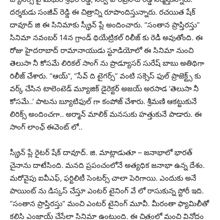
దర్శకుడు సంజీవ్ రెడ్డి ఈ చిత్రాన్ని రూపొందిస్తున్నారు. రచయిత షేక్
దావూద్ జి ఈ సినిమాకు స్క్రీన్ ప్లే అందించారు. “సంతాన ప్రాప్తిరస్తు”
సినిమా నవంబర్ 14న గ్రాండ్ థియేట్రికల్ రిలీజ్ కు రెడీ అవుతోంది. ఈ
రోజు హైదరాబాద్ రామానాయుడు స్టూడియోలో ఈ సినిమా నుంచి
తెలుసా నీ కోసమే లిరికల్ సాంగ్ ను ప్రొడ్యూసర్ సురేష్ బాబు అతిథిగా
రిలీజ్ చేశారు. “ఆయ్”, “సేవ్ ది టైగర్స్” వంటి సక్సెస్ ఫుల్ ప్రాజెక్ట్స్ కు
వర్క్ చేసిన టాలెంటెడ్ మ్యూజిక్ డైరెక్టర్ అజయ్ అరసాడ ‘తెలుసా నీ
కోసమే..’ పాటను బ్యూటిఫుల్ గా కంపోజ్ చేశారు. శ్రీమణి ఆకట్టుకునే
లిరిక్స్ అందించగా.. అర్మాన్ మాలిక్ మనసుకు హత్తుకునే పాడారు. ఈ
సాంగ్ లాంఛ్ ఈవెంట్ లో..
స్క్రీన్ ప్లే రైటర్ షేక్ దావూద్. జి. మాట్లాడుతూ – జనాభాలో భారత్
చైనాను దాటేసింది. మనది ప్రపంచంలోనే అత్యధిక జనాభా ఉన్న దేశం.
మరోవైపు ఐవీఎఫ్, ఫర్టిలిటీ సెంటర్స్ చాలా పెరిగాయి. ఎందుకు అనే
పాయింట్ ను డిస్కస్ చేస్తూ ఎంటర్ టైనింగ్ వే లో రాసుకున్న స్టోరీ ఇది.
“సంతాన ప్రాప్తిరస్తు” మంచి ఎంటర్ టైనింగ్ మూవీ. మీరంతా ఫ్యామిలీతో
కలిసి ఎంజాయ్ చేసేలా సినిమా ఉంటుంది. ఈ చిత్రంలో మంచి వినోదం