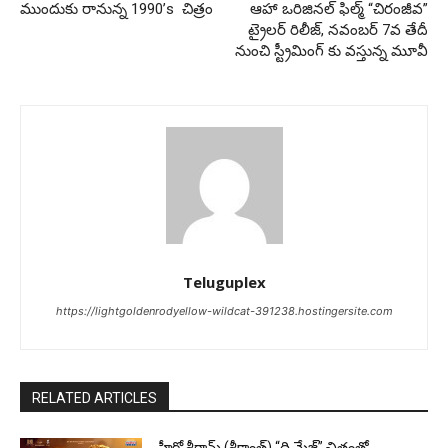
ముందుకు రానున్న 1990’s చిత్రం
ఆహా ఒరిజినల్ ఫిల్మ్ “చిరంజీవ”
ట్రైలర్ రిలీజ్, నవంబర్ 7వ తేదీ
నుంచి స్ట్రీమింగ్ కు వస్తున్న మూవీ
Teluguplex
https://lightgoldenrodyellow-wildcat-391238.hostingersite.com
RELATED ARTICLES
హీరో శ్రీరామ్ (శ్రీకాంత్) “ది మేజ్” చిత్రంతో