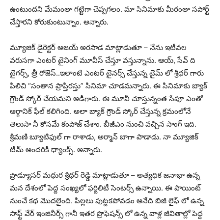
ఉంటుందని మేమంతా గట్టిగా చెప్పగలం. మా సినిమాకు మీరంతా సపోర్ట్
చేస్తారని కోరుకుంటున్నాం. అన్నారు.
మ్యూజిక్ డైరెక్టర్ అజయ్ అరసాడ మాట్లాడుతూ – నేను ఇటీవల
వరుసగా ఎంటర్ టైనింగ్ మూవీస్ చేస్తూ వస్తున్నాను. ఆయ్, సేవ్ ది
టైగర్స్, త్రీ రోజెస్..ఇలాంటి ఎంటర్ టైనర్స్ చేస్తున్న టైమ్ లో శ్రీధర్ గారు
పిలిచి “సంతాన ప్రాప్తిరస్తు” సినిమా చూడమన్నారు. ఈ సినిమాకు బ్యాక్
గ్రౌండ్ స్కోర్ చేయమని అడిగారు. ఈ మూవీ చూస్తున్నంత సేపూ ఎంతో
ఆర్గానిక్ ఫీల్ కలిగింది. అలా బ్యాక్ గ్రౌండ్ స్కోర్ చేస్తున్న క్రమంలోనే
తెలుసా నీ కోసమే కంపోజ్ చేశాం. బీజీఎం నుంచి వచ్చిన సాంగ్ ఇది.
శ్రీమణి బ్యూటిఫుల్ గా రాశాడు, అర్మాన్ బాగా పాడాడు. నా మ్యూజిక్
టీమ్ అందరికీ థ్యాంక్స్. అన్నారు.
ప్రొడ్యూసర్ మధుర శ్రీధర్ రెడ్డి మాట్లాడుతూ – అత్యధిక జనాభా ఉన్న
మన దేశంలో పెద్ద సంఖ్యలో ఫర్టిలిటీ సెంటర్స్ ఉన్నాయి. ఈ పాయింట్
నుంచే కథ మొదలైంది. పిల్లలు పుట్టకపోవడం అనేది బిజీ లైఫ్ లో ఉన్న
సాఫ్ట్ వేర్ ఇంజినీర్స్ గానీ ఇతర ప్రొఫెషన్స్ లో ఉన్న వాళ్ల జీవితాల్లో పెద్ద