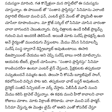
సమస్యగా మారింది. గత కొన్నేళ్లుగా మన సొసైటీలో ఈ సమస్యను
చూస్తున్నాం. ఈ పాయింట్ తో “సంతాన ప్రాప్తిరస్తు” సినిమాను ఎలాంటి
వల్గారిటీ లేకుండా మంచి ఫన్, ఎంటర్ టైన్ మెంట్ తో ఫ్యామిలీ అంతా
చూసేలా రూపొందించాం. మా క్లోజ్ సర్కిల్ లో సినిమా చూసిన వారంతా
చాలా బాగుందని చెబుతున్నారు. చిన్న చిత్రాలకు ఉండే రిలీజ్ ప్రాబ్లమ్స్
గురించి మన అందరికీ తెలిసిందే. అయితే మాకు సురేష్ ప్రొడక్షన్స్ ఉంది
అనే ధైర్యంతో ముందడుగు వేస్తుంటాం. మేము చేసిన సినిమాలన్నీ
సురేష్ సంస్థ ద్వారానే డిస్ట్రిబ్యూట్ అవుతుంటాయి. ఈసారి
డిజప్పాయింట్ చేయము అని చెప్పి సురేష్ బాబు గారికి మాటిచ్చాను.
ఆయనకు టీజర్, ట్రైలర్ చూపించాం. “సంతాన ప్రాప్తిరస్తు” సినిమా
కాంటెంపరరీగా ఉంటూ ఎంటర్ టైన్ చేస్తుంది, ప్రేక్షకులకు తప్పకుండా
నచ్చుతుందనే నమ్మకం ఉంది. తెలుసా నీ కోసమే బ్యూటిఫుల్ సాంగ్,
కథలోనుంచి వచ్చిన పాట ఇది. తప్పకుండా ఛాట్ బస్టర్ అవుతుంది.
డైరెక్టర్ సంజీవ్ సిన్సియర్ గా వర్క్ చేస్తారు. ఏబీసీడీ మూవీ నుంచి
మేము కలిసి ట్రావెల్ చేస్తున్నాం. ఈ కథకు మంచి హీరో కావాలని చాలా
రోజులు చూశాం. మాకు విక్రాంత్ దొరికాడు. చాలా మంచి పర్ ఫార్మర్.
సినిమా చేస్తున్న ఈ మొత్తం టైమ్ లో అతని ఎంతో కోపరేట్ చేస్తూ