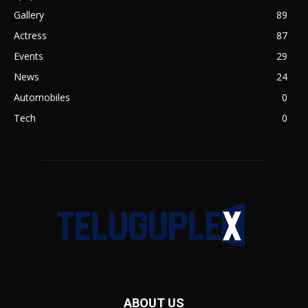
Gallery
89
Actress
87
Events
29
News
24
Automobiles
0
Tech
0
ABOUT US