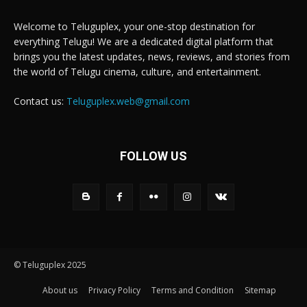
Welcome to Teluguplex, your one-stop destination for
everything Telugu! We are a dedicated digital platform that
brings you the latest updates, news, reviews, and stories from
the world of Telugu cinema, culture, and entertainment.
Contact us:
Teluguplex.web@gmail.com
FOLLOW US
© Teluguplex 2025
About us
Privacy Policy
Terms and Condition
Sitemap