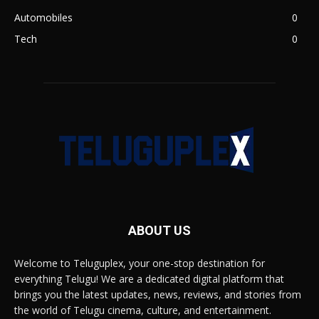
Automobiles
0
Tech
0
ABOUT US
Welcome to Teluguplex, your one-stop destination for
everything Telugu! We are a dedicated digital platform that
brings you the latest updates, news, reviews, and stories from
the world of Telugu cinema, culture, and entertainment.