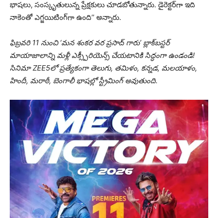
భాష‌లు, సంస్కృతులున్న ప్రేక్ష‌కులు చూడ‌బోతున్నారు. డైరెక్ట‌ర్‌గా ఇది
నాకెంతో ఎగ్జ‌యిటింగ్‌గా ఉంది’’ అన్నారు.
ఫిబ్రవరి 11 నుంచి ‘మన శంకర వర ప్రసాద్ గారు’ బ్లాక్‌బస్టర్
మాయాజాలాన్ని మళ్లీ ఎక్స్పీరియెన్స్ చేయటానికి సిద్ధంగా ఉండండి!
సినిమా ZEE5లో ప్రత్యేకంగా తెలుగు, తమిళం, కన్నడ, మలయాళం,
హిందీ, మరాఠీ, బెంగాలీ భాషల్లో స్ట్రీమింగ్ అవుతుంది.