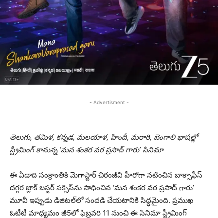
- Advertisment -
తెలుగు, తమిళ, కన్నడ, మలయాళ, హిందీ, మరాఠి, బెంగాలి భాషల్లో
స్ట్రీమింగ్ కానున్న ‘మన శంకర వర ప్రసాద్ గారు’ సినిమా
ఈ ఏడాది సంక్రాంతికి మెగాస్టార్ చిరంజీవి హీరోగా న‌టించిన బాక్సాఫీస్
ద‌గ్గ‌ర బ్లాక్ బ‌స్ట‌ర్ స‌క్సెస్‌ను సాధించిన ‘మన శంకర వర ప్రసాద్ గారు’
మూవీ ఇప్పుడు డిజిట‌ల్‌లో సంద‌డి చేయ‌టానికి సిద్ధ‌మైంది. ప్ర‌ముఖ
ఓటీటీ మాధ్య‌మం జీ5లో ఫిబ్ర‌వ‌రి 11 నుంచి ఈ సినిమా స్ట్రీమింగ్