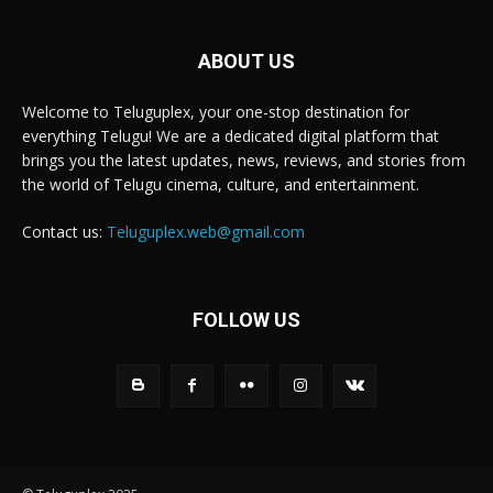
ABOUT US
Welcome to Teluguplex, your one-stop destination for
everything Telugu! We are a dedicated digital platform that
brings you the latest updates, news, reviews, and stories from
the world of Telugu cinema, culture, and entertainment.
Contact us:
Teluguplex.web@gmail.com
FOLLOW US