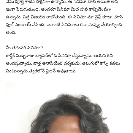
నేను పూర్తి శాటిస్‌ఫాక్షన్‌గా ఉన్నాను. ఈ సినిమా హిట్‌ అయితే అది
ఇంకా పెరుగుతుంది. అందరూ సినిమా మీద ఫుల్‌ కాన్పిడెంట్‌గా
ఉన్నాను. పెద్ద విజయం రాబోతుంది. ఈ సినిమా మా వైఫ్‌ కూడా చూసి
ఫుల్‌ ఎంజాయ్‌ చేసింది. ఇలాంటి సినిమాలు కదా నువ్వు చేయాల్సింది
అంది.
మీ తదుపరి సినిమా ?
కార్తీక్‌ సుబ్బరాజు బ్యానర్‌లో ఓ సినిమా చేస్తున్నాను. ఆయన కథ
అందిస్తున్నాడు. వాళ్ల అసోసియేట్‌ దర్శకుడు. తెలుగులో కొన్ని కథలు
వింటున్నాను.త్వరలోనే ఫైలన్‌ అవుతాయి.