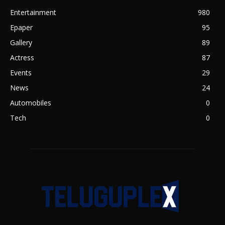
Entertainment
980
Epaper
95
Gallery
89
Actress
87
Events
29
News
24
Automobiles
0
Tech
0