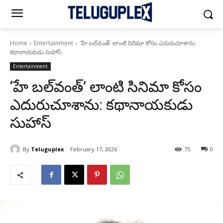
Home
Entertainment
'హే బల్‌వంత్‌' లాంటి సినిమా కోసం ఎదురుచూశాను:
కథానాయకుడు సుహాస్‌
Entertainment
‘హే బల్‌వంత్‌’ లాంటి సినిమా కోసం
ఎదురుచూశాను: కథానాయకుడు
సుహాస్‌
By
Teluguplex
February 17, 2026
75
0