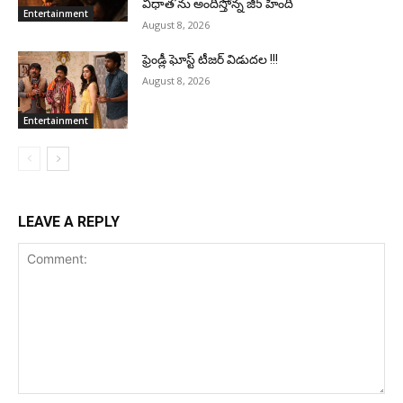
విధాత’ను అందిస్తోన్న జీ5 హిందీ
Entertainment
August 8, 2026
ఫ్రెండ్లీ ఘోస్ట్ టీజర్ విడుదల !!!
August 8, 2026
Entertainment
LEAVE A REPLY
Comment: