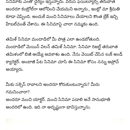
సినిమాకు ఎంతో ధైర్యం ఇస్తున్నారు. వరుస ఫెయిల్యూర్స్‌ తరువాత
అందరూ కంట్రోల్‌గా ఆలోచించి చేయమని అన్నారు., ఇంట్లో మా శ్రీమతి
కూడా చెప్పింది. అందుకే మంచి సినిమాలు చేయాలని కొంత బ్రేక్‌ ఇచ్చి
హేబల్‌వంత్‌ చేశాను. ఈ సినిమాపై చాలా నమ్మకం ఉంది.
తమిళ్‌ సినిమా మందాడిలో మీ పాత్ర ఎలా ఉండబోతుంది.
మందాడిలో మెయిన్‌ విలన్‌ తమిళ్‌ సినిమా. సినిమా రిజల్ట్‌ తరువాత
తమిళంలో బిజీ అయ్యే అవకాశం ఉంది. నేను వెయిట్‌ చేసిన లుక్‌ అండ్‌
క్యారెక్టర్‌. అంబాజీ పేట సినిమా చూసి ఈ సినిమా కోసం నన్ను అప్రోచ్‌
అయ్యారు.
మీకు సక్సెస్‌ రావాలని అందరూ కోరుకుంటున్నారు? మీరు
గమనించారా?
అందరూ మంచి యాక్టర్‌. మంచి సినిమా పడాలి అనే సానుభూతి
అందరిలో ఉంది. ఇది నా అదృష్టంగా భావిస్తున్నాను.