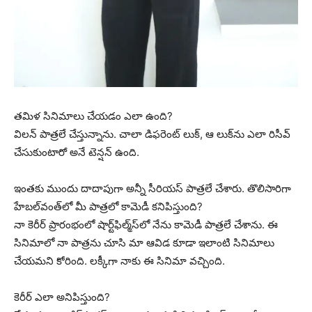
తమిళ సినిమాలు చేయడం ఎలా ఉంది?
విలన్‌ పాత్రలే చేస్తున్నాను. చాలా డిఫరెంట్‌ లుక్‌, ఆ లుక్‌ను ఎలా రిసీవ్‌
చేసుకుంటారో అనే టెన్షన్‌ ఉంది.
ఇంతకు ముందు దాదాపుగా అన్నీ సీరియస్‌ పాత్రలే చేశారు. తొలిసారిగా
హేబల్‌వంత్‌లో మీ పాత్రలో కామెడీ కనిపిస్తుంది?
నా కెరీర్‌ ప్రారంభంలో షార్ట్‌ఫిల్మ్‌స్‌లో నేను కామెడీ పాత్రలే చేశాను. ఈ
సినిమాలో నా పాత్రను చూసి మా ఆవిడ కూడా ఇలాంటి సినిమాలు
చేయమని కోరింది. లక్కీగా నాకు ఈ సినిమా వచ్చింది.
కెరీర్‌ ఎలా అనిపిస్తుంది?