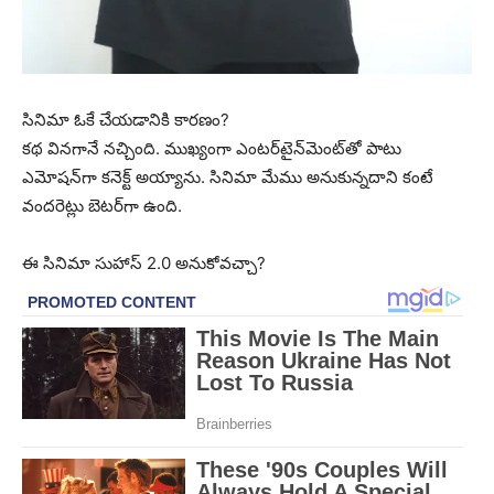
సినిమా ఓకే చేయడానికి కారణం?
కథ వినగానే నచ్చింది. ముఖ్యంగా ఎంటర్‌టైన్‌మెంట్‌తో పాటు
ఎమోషన్‌గా కనెక్ట్‌ అయ్యాను. సినిమా మేము అనుకున్నదాని కంటే
వందరెట్లు బెటర్‌గా ఉంది.
ఈ సినిమా సుహాస్‌ 2.0 అనుకోవచ్చా?