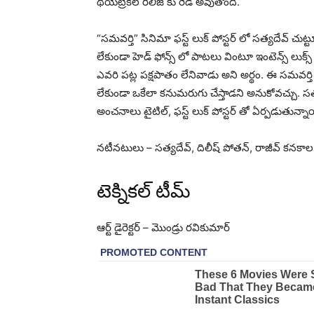
థియేట్రికల్ రిలీజ్ కు రెడీ అవుతోంది.
“సమవర్తి” సినిమా ఫస్ట్ లుక్ పోస్టర్ లో సత్యదేవ్ 
లేకుండా హెడ్ ఫోన్స్ లో పాటలు వింటూ ఇంటెన్స్ లుక్స
ఎవరి పట్ల పక్షపాతం లేనివాడు అని అర్థం. ఈ సమవర
లేకుండా ఒకేలా కనుమరుగు చేస్తాడని అనుకోవచ్చు. సత
అంచనాలు టైటిల్, ఫస్ట్ లుక్ పోస్టర్ తో ఏర్పడుతున్నా
నటీనటులు – సత్యదేవ్, దిలీష్ పోతన్, రాజీవ్ కనకాల
టెక్నికల్ టీమ్
ఆర్ట్ డైరెక్టర్ – మొండ్రు రవికుమార్