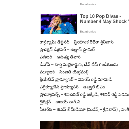
కాస్ట్యూమ్ డిజైనర్ – ప్రియాంక రెబెకా శ్రీనివాస్
ప్రొడక్షన్ డిజైనర్ – ఉల్లాస్ హైదుర్
ఎడిటర్ – ఆదిత్య తివారి
డీవోపీ – హర్ష మల్లికార్జున, దేవ్ దీప్ గండికుండు
మ్యూజిక్ – సింజిత్ యెర్రమల్లి
క్రియేటివ్ ప్రొడ్యూసర్ – వినయ్ రెడ్డి మామిడి
ఎగ్జిక్యూటివ్ ప్రొడ్యూసర్ – ఉజ్వల్ బీఎం
ప్రొడ్యూసర్స్ – శివచరణ్ రెడ్డి జక్కిడి, శశిధర్ రెడ్డి పడ
డైరెక్షన్ – అజయ్ నాగ్.వి
పీఆర్ఓ – జీఎస్ కే మీడియా (సురేష్ – శ్రీనివాస్) , వంశ