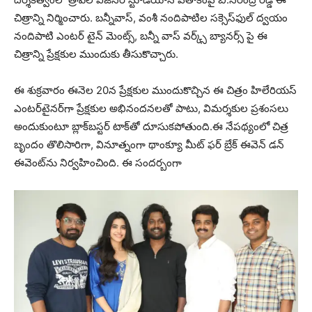
చిత్రాన్ని నిర్మించారు. బన్నీవాస్‌, వంశీ నందిపాటిల సక్సెస్‌ఫుల్‌ ద్వయం
నందిపాటి ఎంటర్ టైన్ మెంట్స్, బన్నీ వాస్ వర్క్స్ బ్యానర్స్ పై ఈ
చిత్రాన్ని ప్రేక్షకుల ముందుకు తీసుకొచ్చారు.
ఈ శుక్రవారం ఈనెల 20న ప్రేక్షకుల ముందుకొచ్చిన ఈ చిత్రం హిలేరియస్‌
ఎంటర్‌టైనర్‌గా ప్రేక్షకుల అభినందనలతో పాటు, విమర్శకుల ప్రశంసలు
అందుకుంటూ బ్లాక్‌బస్టర్‌ టాక్‌తో దూసుకపోతుంది.ఈ నేపథ్యంలో చిత్ర
బృందం తొలిసారిగా, వినూత్నంగా థాంక్యూ మీట్‌ ఫర్‌ బ్రేక్‌ ఈవెన్‌ డన్‌
ఈవెంట్‌ను నిర్వహించింది. ఈ సందర్బంగా