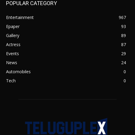
POPULAR CATEGORY
Entertainment
967
Epaper
93
Gallery
89
Actress
87
Events
29
News
24
Automobiles
0
Tech
0