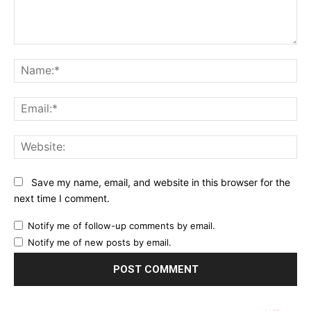
Comment:
Na
Ema
Web
Save my name, email, and website in this browser for the
next time I comment.
Notify me of follow-up comments by email.
Notify me of new posts by email.