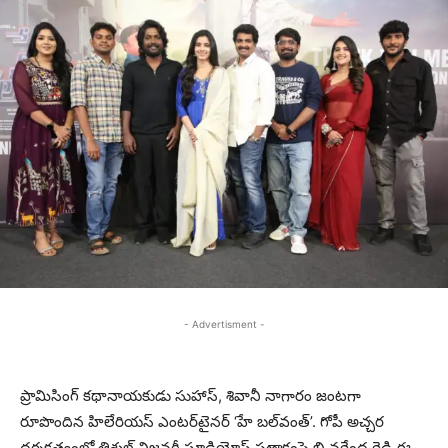
- Advertisment -
ప్రామిసింగ్‌ కథానాయకుడు సుహాస్‌, శివానీ నాగారం జంటగా
రూపొందిన హిలేరియస్‌ ఎంటర్‌టైనర్‌ ‘హే బల్‌వంత్‌’. గోపీ అచ్చర
దర్శకత్వంలో త్రిశుల్‌ విజనరీ స్టూడియోస్‌ పతాకంపై బి.నరేంద్ర రెడ్డి ఈ