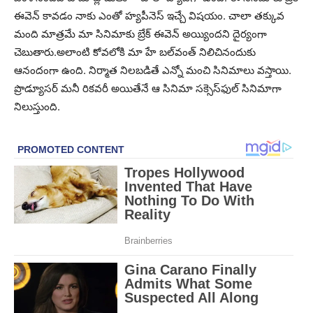
ఈవెన్‌ కావడం నాకు ఎంతో హ్యపీనెస్‌ ఇచ్చే విషయం. చాలా తక్కువ
మంది మాత్రమే మా సినిమాకు బ్రేక్‌ ఈవెన్‌ అయ్యిందని దైర్యంగా
చెబుతారు.అలాంటి కోవలోకి మా హే బల్‌వంత్‌ నిలిచినందుకు
ఆనందంగా ఉంది. నిర్మాత నిలబడితే ఎన్నో మంచి సినిమాలు వస్తాయి.
ప్రొడ్యూసర్‌ మనీ రికవరీ అయితేనే ఆ సినిమా సక్సెస్‌ఫుల్‌ సినిమాగా
నిలుస్తుంది.