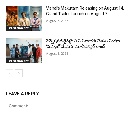
Vishal’s Makutam Releasing on August 14,
Grand Trailer Launch on August 7
August 5, 2026
Entertainment
సెన్సేషనల్ డైరెక్టర్ వి.వి.వినాయక్ చేతుల మీదగా
‘మిస్సింగ్ మేఘన’ మూవీ పోస్టర్ లాంచ్
August 5, 2026
Entertainment
LEAVE A REPLY