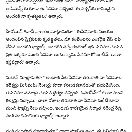
ప్రశంసలు కురిపిస్తుంటే ఆనందంగా ఉంది. ముఖ్యంగా యూఎస్‌లో
ఆడియన్స్‌ కు కూడా ఈ సినిమా నచ్చింది. ఈ సక్సెస్‌కు కారణమైన
అందరికి నా కృతజ్క్షతలు’ అన్నారు.
హీరోయిన్‌ శివానీ నాగారం మాట్లాడుతూ ” ఈసినిమాకు విజయం
అందించిన ప్రేక్షకులకు కృతజ్క్షతలు. మా కంటెంట్‌ను ఎంకరైజ్‌ చేసి లవ్‌
చేసిన అందరికి థ్యాంక్స్‌. అందరికి నచ్చే కంటెంట్‌ ఇది. సినిమా చూసిన
ప్రతి ఒక్కరూ మంచి సినిమా అంటున్నారు. సినిమా కోసం టీమ్‌ అంతా
కష్టపడ్డారు’ అన్నారు.
సుహాస్‌ మాట్లాడుతూ ” అంబాజీ పేట సినిమా తరువాత నా సినిమాల
కలెక్షన్లు మినిమమ్‌ నెంబర్లు కూడా కనబడకపోవడంతో భయమేసింది.
ఈసినిమా వసూళ్లు చూసిన ధైర్యం వచ్చింది. ఓవరసీస్‌లో కూడా మంచి
కలెక్షన్లు వచ్చాయి. చాలా రోజుల తరువాత నా సినిమా ఓటీటీ కూడా
మంచి ఫ్యాన్సీ రేటు వచ్చింది. ఇందుకు కారణమైన నిర్మాత నరేంద్ర రెడ్డి,
వంశీ నందిపాటిలకు థ్యాంక్స్‌’ అన్నారు.
వంశీ నందిపాటి మాట్లాడుతూ ” చాలా హ్యపీగా ఉంది. ఈ సినిమాకు బ్రేక్‌