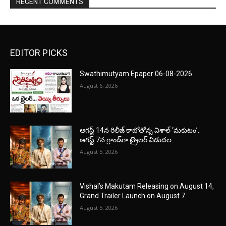
RECENT COMMENTS
EDITOR PICKS
Swathimutyam Epaper 06-08-2026
August 6, 2026
ఆగస్ట్ 14న రిలీజ్ కాబోతోన్న విశాల్ ‘మకుటం’..
ఆగస్ట్ 7న గ్రాండ్‌గా ట్రైలర్ విడుదల
August 5, 2026
Vishal’s Makutam Releasing on August 14,
Grand Trailer Launch on August 7
August 5, 2026