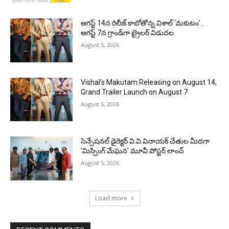
ఆగస్ట్ 14న రిలీజ్ కాబోతోన్న విశాల్ ‘మకుటం’..
ఆగస్ట్ 7న గ్రాండ్‌గా ట్రైలర్ విడుదల
August 5, 2026
Vishal’s Makutam Releasing on August 14,
Grand Trailer Launch on August 7
August 5, 2026
సెన్సేషనల్ డైరెక్టర్ వి.వి.వినాయక్ చేతుల మీదగా
‘మిస్సింగ్ మేఘన’ మూవీ పోస్టర్ లాంచ్
August 5, 2026
Load more