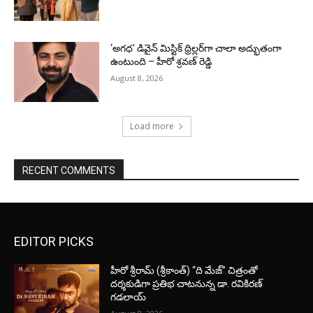
‘అగధ’ డివైన్ మిస్టిక్ థ్రిల్లర్‌గా చాలా అద్భుతంగా
ఉంటుంది – హీరో శ్రవణ్ రెడ్డి
August 8, 2026
Load more
RECENT COMMENTS
EDITOR PICKS
హీరో శ్రీరామ్ (శ్రీకాంత్) “ది మేజ్” చిత్రంతో
దర్శకుడిగా ప్రతిభ చాటనున్న డా. రవికిరణ్
గడలాయ్