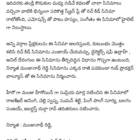
ఇదివరకు తండ్రి కొడుకుల మధ్య నడిచే కథలతో చాలా సినిమాలు
వచ్చినా వాటికి భిన్నంగా సరికొత్త స్క్రీన్ ప్లే తో రిచ్ కిడ్ సినిమా
రాబోతోంది, ఎమోషన్స్ తో పాటు హస్యం, సంగీతం ఈ సినిమాలో హైలెట్
గా నిలుస్తాయి.
అన్ని వర్గాల ప్రేక్షకులను ఈ సినిమా అలరిస్తుంది, కుటుంభం మొత్తం
కలిసి రిచ్ కిడ్ సినిమాను ఎంజాయ్ చేయవచ్చు, డైరెక్టర్స్ షఫీ ఉల్లాహ్ ,
అనిల్ దేరంగుల ఈ సినిమాను తీర్చిదిద్దిన విధానం గొప్పగా ఉంటుంది,
నిర్మాత మంజునాథ్ రెడ్డి సినిమాను ఎక్కడ రాజీ పడకుండా గుడ్ ప్రొడక్షన్
వాల్యూస్ తో ఈ సినిమాను నిర్మించారు.
హీరో గా మంజు హీరోయిన్ గా సుప్రియ మార్ల నటించిన ఈ సినిమాలో
రాజశేఖర్ అనింగి, చెల్లి స్వప్న, సుమన్ శెట్టి, పింగ్ పాంగ్ సూర్య, బలగం
సంజయ్, జబర్దస్త్ దుర్గా రావ్ తదితరులు నటించారు.
నిర్మాత : మంజునాథ్ రెడ్డి,