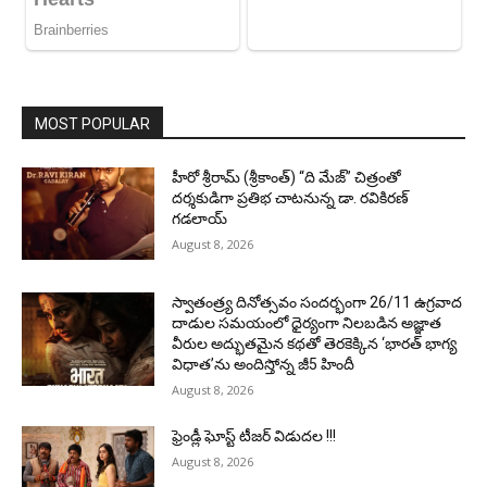
MOST POPULAR
హీరో శ్రీరామ్ (శ్రీకాంత్) “ది మేజ్” చిత్రంతో
దర్శకుడిగా ప్రతిభ చాటనున్న డా. రవికిరణ్
గడలాయ్
August 8, 2026
స్వాతంత్ర్య దినోత్సవం సందర్భంగా 26/11 ఉగ్రవాద
దాడుల సమయంలో ధైర్యంగా నిలబడిన అజ్ఞాత
వీరుల అద్భుతమైన కథతో తెరకెక్కిన ‘భారత్ భాగ్య
విధాత’ను అందిస్తోన్న జీ5 హిందీ
August 8, 2026
ఫ్రెండ్లీ ఘోస్ట్ టీజర్ విడుదల !!!
August 8, 2026