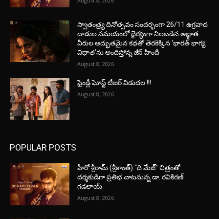
August 8, 2026
స్వాతంత్ర్య దినోత్సవం సందర్భంగా 26/11 ఉగ్రవాద
దాడుల సమయంలో ధైర్యంగా నిలబడిన అజ్ఞాత
వీరుల అద్భుతమైన కథతో తెరకెక్కిన ‘భారత్ భాగ్య
విధాత’ను అందిస్తోన్న జీ5 హిందీ
August 8, 2026
ఫ్రెండ్లీ ఘోస్ట్ టీజర్ విడుదల !!!
August 8, 2026
POPULAR POSTS
హీరో శ్రీరామ్ (శ్రీకాంత్) “ది మేజ్” చిత్రంతో
దర్శకుడిగా ప్రతిభ చాటనున్న డా. రవికిరణ్
గడలాయ్
August 8, 2026