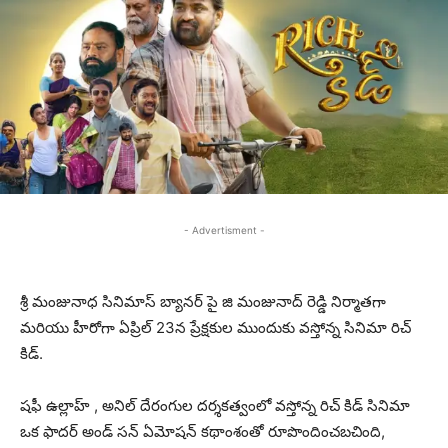
- Advertisment -
శ్రీ మంజునాధ సినిమాస్ బ్యానర్ పై జి మంజునాద్ రెడ్డి నిర్మాతగా
మరియు హీరోగా ఏప్రిల్ 23న ప్రేక్షకుల ముందుకు వస్తోన్న సినిమా రిచ్
కిడ్.
షఫీ ఉల్లాహ్ , అనిల్ దేరంగుల దర్శకత్వంలో వస్తోన్న రిచ్ కిడ్ సినిమా
ఒక ఫాదర్ అండ్ సన్ ఏమోషన్ కథాంశంతో రూపొందించబచింది,