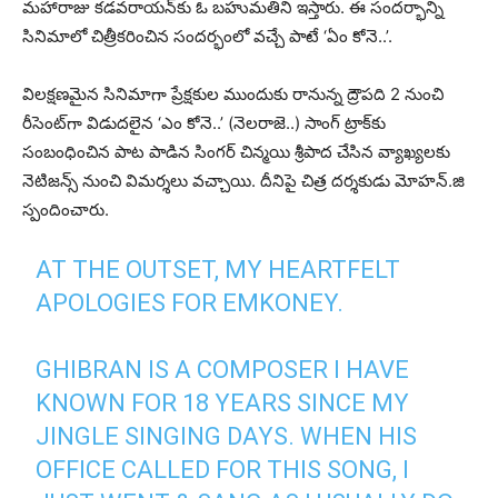
మ‌హారాజు క‌డ‌వ‌రాయ‌న్‌కు ఓ బ‌హుమ‌తిని ఇస్తారు. ఈ సంద‌ర్భాన్ని
సినిమాలో చిత్రీక‌రించిన సంద‌ర్భంలో వ‌చ్చే పాటే ‘ఏం కోనె..’.
విల‌క్ష‌ణ‌మైన సినిమాగా ప్రేక్ష‌కుల ముందుకు రానున్న ద్రౌప‌ది 2 నుంచి
రీసెంట్‌గా విడుద‌లైన ‘ఎం కోనె..’ (నెలరాజె..) సాంగ్ ట్రాక్‌కు
సంబంధించిన పాట పాడిన సింగ‌ర్‌ చిన్మ‌యి శ్రీపాద చేసిన వ్యాఖ్య‌ల‌కు
నెటిజ‌న్స్ నుంచి విమ‌ర్శ‌లు వ‌చ్చాయి. దీనిపై చిత్ర ద‌ర్శ‌కుడు మోహ‌న్‌.జి
స్పందించారు.
AT THE OUTSET, MY HEARTFELT
APOLOGIES FOR EMKONEY.
GHIBRAN IS A COMPOSER I HAVE
KNOWN FOR 18 YEARS SINCE MY
JINGLE SINGING DAYS. WHEN HIS
OFFICE CALLED FOR THIS SONG, I