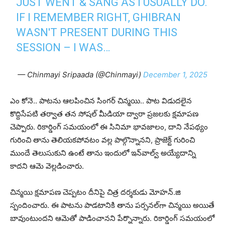
JUST WENT & SANG AS I USUALLY DO.
IF I REMEMBER RIGHT, GHIBRAN
WASN'T PRESENT DURING THIS
SESSION – I WAS…
— Chinmayi Sripaada (@Chinmayi)
December 1, 2025
ఎం కోనె.. పాట‌ను ఆల‌పించిన సింగ‌ర్ చిన్మయి.. పాట విడుదలైన
కొద్దిసేపటి తర్వాత త‌న సోష‌ల్ మీడియా ద్వారా ప్రజలకు క్షమాపణ
చెప్పారు. రికార్డింగ్ సమయంలో ఈ సినిమా భావజాలం, దాని నేప‌థ్యం
గురించి తాను తెలియకపోవ‌టం వ‌ల్ల పాల్గొన్నాన‌ని, ప్రాజెక్ట్ గురించి
ముందే తెలుసుకుని ఉంటే తాను ఇందులో ఇన్‌వాల్వ్ అయ్యేదాన్ని
కాద‌ని ఆమె వెల్లడించారు.
చిన్మ‌యి క్ష‌మాప‌ణ చెప్ప‌టం దీనిపై చిత్ర ద‌ర్శ‌కుడు మోహ‌న్‌.జి
స్పందించారు. ఈ పాట‌ను పాడ‌టానికి తాను ప‌ర్స‌న‌ల్‌గా చిన్మ‌యి అయితే
బావుంటుంద‌ని ఆమెతో పాడించాన‌ని పేర్నొన్నారు. రికార్డింగ్ స‌మ‌యంలో