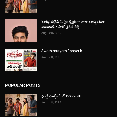
‘అగధ’ డివైన్ మిస్టిక్ థ్రిల్లర్‌గా చాలా అద్భుతంగా
ఉంటుంది – హీరో శ్రవణ్ రెడ్డి
August 8, 2026
Swathimutyam Epaper b
August 8, 2026
POPULAR POSTS
ఫ్రెండ్లీ ఘోస్ట్ టీజర్ విడుదల !!!
August 8, 2026