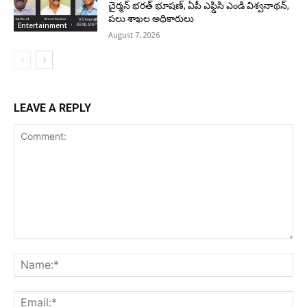
చైర్మన్ భరత్ భూషణ్, ఏపీ ఎఫ్డిసి ఎండి విశ్వనాథన్,
పలు శాఖల అధికారులు
Entertainment
August 7, 2026
LEAVE A REPLY
Comment:
Na
Ema