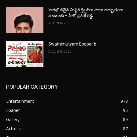
‘అగధ’ డివైన్ మిస్టిక్ థ్రిల్లర్‌గా చాలా అద్భుతంగా
ఉంటుంది – హీరో శ్రవణ్ రెడ్డి
August 8, 2026
Swathimutyam Epaper b
August 8, 2026
POPULAR CATEGORY
Entertainment
978
Epaper
95
Gallery
89
Actress
87