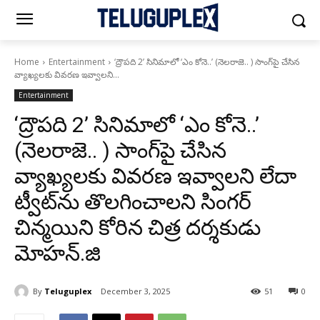
Home
Entertainment
‘ద్రౌపది 2’ సినిమాలో ‘ఎం కోనె..’ (నెలరాజె.. ) సాంగ్‌పై చేసిన
వ్యాఖ్యలకు వివరణ ఇవ్వాల‌ని...
Entertainment
‘ద్రౌపది 2’ సినిమాలో ‘ఎం కోనె..’
(నెలరాజె.. ) సాంగ్‌పై చేసిన
వ్యాఖ్యలకు వివరణ ఇవ్వాల‌ని లేదా
ట్వీట్‌ను తొల‌గించాల‌ని సింగర్
చిన్మయిని కోరిన చిత్ర దర్శ‌కుడు
మోహ‌న్.జి
By
Teluguplex
December 3, 2025
51
0