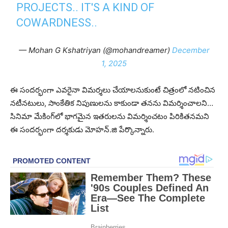
PROJECTS.. IT'S A KIND OF
COWARDNESS..
— Mohan G Kshatriyan (@mohandreamer)
December
1, 2025
ఈ సంద‌ర్భంగా ఎవ‌రైనా విమ‌ర్శ‌లు చేయాల‌నుకుంటే చిత్రంలో న‌టించిన
న‌టీన‌టులు, సాంకేతిక నిపుణుల‌ను కాకుండా త‌న‌ను విమ‌ర్శించాల‌ని…
సినిమా మేకింగ్‌లో భాగ‌మైన ఇత‌రుల‌ను విమ‌ర్శించ‌టం పిరికిత‌నమ‌ని
ఈ సంద‌ర్భంగా ద‌ర్శ‌కుడు మోహ‌న్.జి పేర్కొన్నారు.