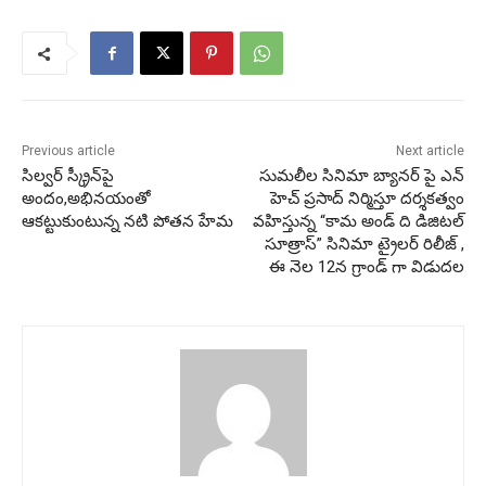
Previous article
Next article
సిల్వ‌ర్ స్క్రీన్‌పై
సుమలీల సినిమా బ్యానర్ పై ఎన్
అందం,అభిన‌యంతో
హెచ్ ప్రసాద్ నిర్మిస్తూ దర్శకత్వం
ఆకట్టుకుంటున్న నటి పోతన హేమ
వహిస్తున్న “కామ అండ్ ది డిజిటల్
సూత్రాస్” సినిమా ట్రైలర్ రిలీజ్ ,
ఈ నెల 12న గ్రాండ్ గా విడుదల