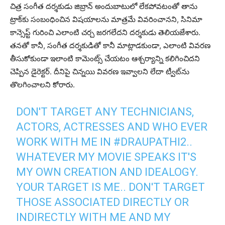
చిత్ర సంగీత ద‌ర్శ‌కుడు జిబ్రాన్‌ అందుబాటులో లేక‌పోవ‌టంతో తాను
ట్రాక్‌కు సంబంధించిన విష‌యాల‌ను మాత్ర‌మే వివ‌రించాన‌ని, సినిమా
కాన్సెప్ట్ గురించి ఎలాంటి చ‌ర్చ జ‌ర‌గ‌లేద‌ని ద‌ర్శ‌కుడు తెలియ‌జేశారు.
త‌న‌తో కానీ, సంగీత ద‌ర్శ‌కుడితో కానీ మాట్లాడ‌కుండా, ఎలాంటి వివ‌ర‌ణ
తీసుకోకుండా ఇలాంటి కామెంట్స్ చేయ‌టం ఆశ్చ‌ర్యాన్ని క‌లిగించిద‌ని
చెప్పిన డైరెక్ట‌ర్‌. దీనిపై చిన్న‌యి వివ‌ర‌ణ ఇవ్వాల‌ని లేదా ట్వీట్‌ను
తొల‌గించాల‌ని కోరారు.
DON'T TARGET ANY TECHNICIANS,
ACTORS, ACTRESSES AND WHO EVER
WORK WITH ME IN
#DRAUPATHI2
..
WHATEVER MY MOVIE SPEAKS IT'S
MY OWN CREATION AND IDEALOGY.
YOUR TARGET IS ME.. DON'T TARGET
THOSE ASSOCIATED DIRECTLY OR
INDIRECTLY WITH ME AND MY