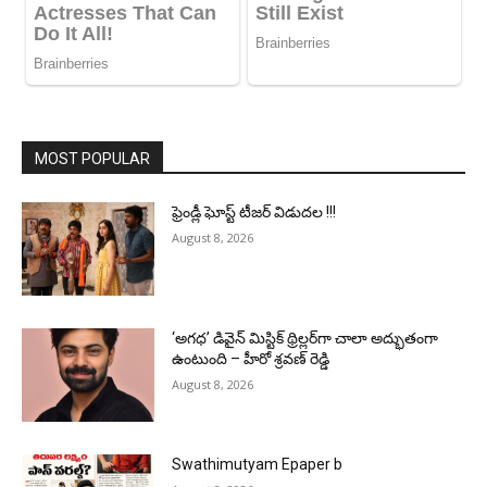
MOST POPULAR
ఫ్రెండ్లీ ఘోస్ట్ టీజర్ విడుదల !!!
August 8, 2026
‘అగధ’ డివైన్ మిస్టిక్ థ్రిల్లర్‌గా చాలా అద్భుతంగా
ఉంటుంది – హీరో శ్రవణ్ రెడ్డి
August 8, 2026
Swathimutyam Epaper b