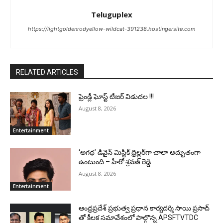
Teluguplex
https://lightgoldenrodyellow-wildcat-391238.hostingersite.com
RELATED ARTICLES
ఫ్రెండ్లీ ఘోస్ట్ టీజర్ విడుదల !!!
August 8, 2026
Entertainment
‘అగధ’ డివైన్ మిస్టిక్ థ్రిల్లర్‌గా చాలా అద్భుతంగా
ఉంటుంది – హీరో శ్రవణ్ రెడ్డి
August 8, 2026
Entertainment
ఆంధ్రప్రదేశ్ ప్రభుత్వ ప్రధాన కార్యదర్శి సాయి ప్రసాద్
తో కీలక సమావేశంలో పాల్గొన్న APSFTVTDC