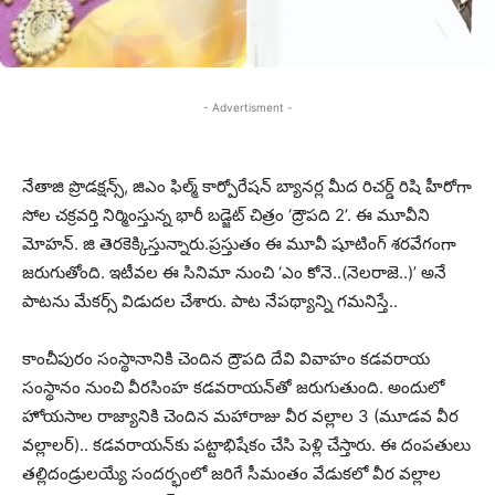
- Advertisment -
నేతాజి ప్రొడక్షన్స్, జిఎం ఫిల్మ్ కార్పోరేషన్ బ్యానర్ల మీద రిచర్డ్ రిషి హీరోగా
సోల చక్రవర్తి నిర్మింస్తున్న భారీ బడ్జెట్ చిత్రం ‘ద్రౌపది 2’. ఈ మూవీని
మోహన్. జి తెరకెక్కిస్తున్నారు.ప్రస్తుతం ఈ మూవీ షూటింగ్ శరవేగంగా
జరుగుతోంది. ఇటీవ‌ల ఈ సినిమా నుంచి ‘ఎం కోనె..(నెల‌రాజె..)’ అనే
పాట‌ను మేక‌ర్స్ విడుద‌ల చేశారు. పాట నేప‌థ్యాన్ని గ‌మ‌నిస్తే..
కాంచీపురం సంస్థానానికి చెందిన ద్రౌపది దేవి వివాహం కడవరాయ
సంస్థానం నుంచి వీరసింహ కడవరాయన్‌తో జ‌రుగుతుంది. అందులో
హోయ‌సాల రాజ్యానికి చెందిన మ‌హారాజు వీర వ‌ల్లాల 3 (మూడ‌వ వీర
వ‌ల్లాల‌ర్‌).. క‌డ‌వ‌రాయ‌న్‌కు ప‌ట్టాభిషేకం చేసి పెళ్లి చేస్తారు. ఈ దంప‌తులు
త‌ల్లిదండ్రుల‌య్యే సంద‌ర్భంలో జ‌రిగే సీమంతం వేడుక‌లో వీర వ‌ల్లాల