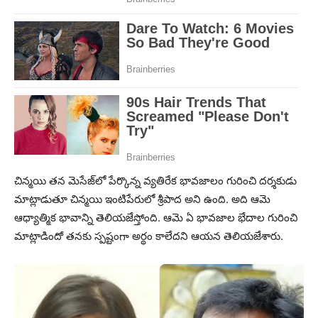
చిన్మ‌యి త‌న మెసేజ్‌లో పేర్కొన్న వ్య‌తిరేక భావ‌జాలం గురించి ద‌ర్శ‌కుడు
మాట్లాడుతూ చిన్మ‌యి ఇంటిపేరులో శ్రీపాద అని ఉంది. అది ఆమె
ఆధ్యాత్మిక భావాన్ని తెలియ‌జేస్తోంది. ఆమె ఏ భావజాల భేదాల గురించి
మాట్లాడిందో తనకు స్పష్టంగా అర్థం కాలేదని ఆయ‌న తెలియ‌జేశారు.