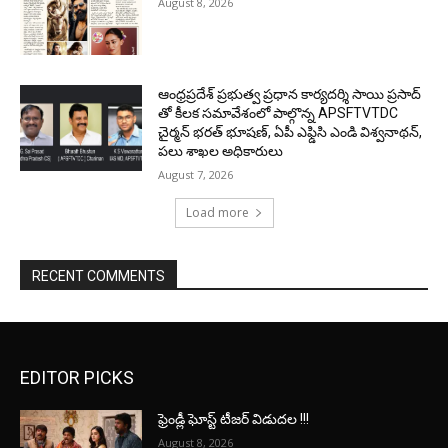
August 8, 2026
ఆంధ్రప్రదేశ్ ప్రభుత్వ ప్రధాన కార్యదర్శి సాయి ప్రసాద్
తో కీలక సమావేశంలో పాల్గొన్న APSFTVTDC
చైర్మన్ భరత్ భూషణ్, ఏపీ ఎఫ్డిసి ఎండి విశ్వనాథన్,
పలు శాఖల అధికారులు
August 7, 2026
Load more
RECENT COMMENTS
EDITOR PICKS
ఫ్రెండ్లీ ఘోస్ట్ టీజర్ విడుదల !!!
August 8, 2026