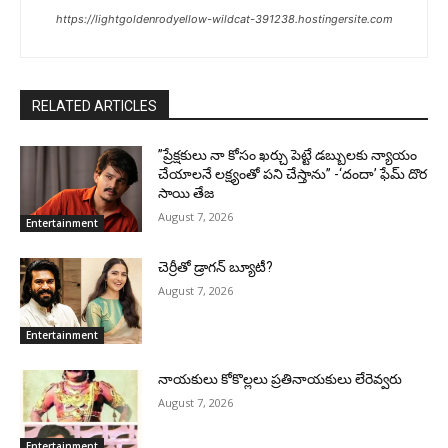
https://lightgoldenrodyellow-wildcat-391238.hostingersite.com
RELATED ARTICLES
”ప్రేక్షకులు నా కోసం ఖర్చు పెట్టే డబ్బులకు న్యాయం
చేయాలనే లక్ష్యంతో పని చేస్తాను” -‘దందా’ ఫేమ్ దొర
సాయి తేజ
August 7, 2026
Entertainment
చెర్రీతో డ్రాగన్ బ్యూటీ?
August 7, 2026
Entertainment
నాయకులు కోకొల్లలు ప్రతినాయకులు లేరెవ్వరు
August 7, 2026
Entertainment