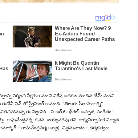
న్ని నిర్మించి వీక్షకుల నుంచి విశేష ఆదరణ పొందిన టీమ్ నుంచి
ీవీ విన్ లో స్ట్రీమింగ్ కానుంది. “తెలుగు సీతామాలక్ష్మి”
నిలిచిపోనున్న ఈ చిత్రానికి… పి.ఆర్.ఓ: ధీరజ్-అప్పాజీ, సంగీతం:
ు: రాఘవేంద్రవర్మ, రచన: బయ్యవరపు రవి, కార్యనిర్వాహక నిర్మాత
నూర్కర్ – రాఘవేంద్రవర్మ (బుజ్జి), చిత్రనువాదం – దర్శకత్వం: