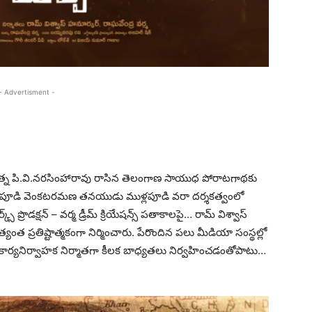
- Advertisment -
తరత్న పి.వి.నరసింహారావు రాసిన తెలంగాణ సాయుధ పోరాటగాథకు
ళ్ళపూడి వెంకటరమణ తనయుడు ముళ్లపూడి వరా దర్శకత్వంలో
 ప్రొడక్షన్ – వర్మ డ్రీమ్ క్రియేషన్స్ పతాకాలపై… రామ్ విశ్వాస్
ంత ప్రతిష్టాత్మకంగా నిర్మించారు. పేరొందిన పలు మీడియా సంస్థల్లో
 కార్యనిర్వాహక నిర్మాతగా కీలక బాధ్యతలు నిర్వహించడంతోపాటు…