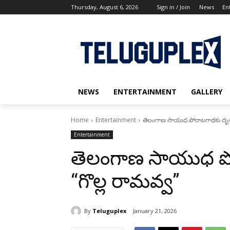
Thursday, August 6, 2026
Sign in / Join
News
En
NEWS
ENTERTAINMENT
GALLERY
Home
Entertainment
తెలంగాణ సాయుధ పోరాటగాథకు దృశ్
Entertainment
తెలంగాణ సాయుధ ప
“గొల్ల రామవ్వ”
By
Teluguplex
January 21, 2026