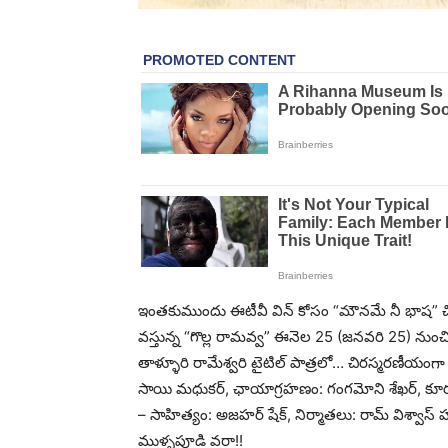
ఇంతకుముందు ఈటీవీ విన్ కోసం “మౌనమే నీ భాష” చిత్రా
వస్తున్న “గొల్ల రామవ్వ” ఈనెల 25 (జనవరి 25) నుంచి ఈట
తాళ్ళూరి రామేశ్వరి టైటిల్ పాత్రలో… చిరస్మరణీయంగా 
సాయి మధుకర్, ఛాయాగ్రహణం: గంగమోని శేఖర్, కూర్ప
– సాహిత్యం: అజహర్ షేక్, నిర్మాతలు: రామ్ విశ్వాస్ హ
ముళ్ళపూడి వరా!!