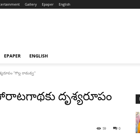
tertainment
Gallery
Epaper
English
EPAPER
ENGLISH
యరూపం "గొల్ల రామవ్వ"
ోరాటగాథకు దృశ్యరూపం
59
0