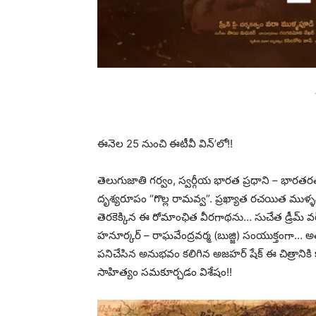
ఈనెల 25 నుంచి ఈటీవీ విన్’లో!!
తెలుగుజాతి గర్వం, స్వర్గీయ భారత ప్రధాని – భార
దృశ్యరూపం “గొల్ల రామవ్వ”. ప్రఖ్యాత రచయిత ము
తెరకెక్కిన ఈ రోమాంఛిత వీరగాథను… సుచేత డ్రీమ్ వర్క్స్
హనూర్కర్ – రాఘవేంద్రవర్మ (బుజ్జి) సంయుక్తంగా… అత్య
పనిచేసిన అనుభవం కలిగిన అజహర్ షేక్ ఈ చిత్రానికి
సాహిత్యం సమకూర్చడం విశేషం!!