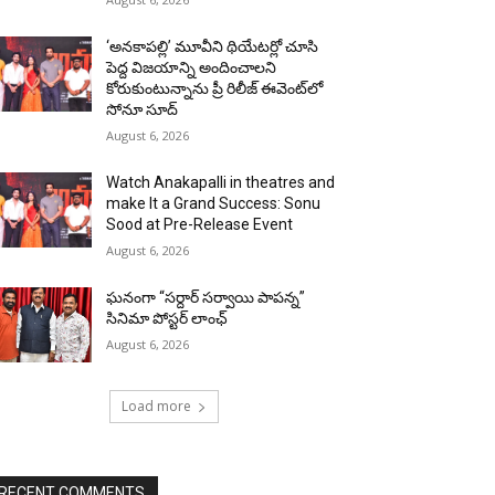
‘అనకాపల్లి’ మూవీని థియేటర్లో చూసి
పెద్ద విజయాన్ని అందించాలని
కోరుకుంటున్నాను ప్రీ రిలీజ్ ఈవెంట్‌లో
సోనూ సూద్
August 6, 2026
Watch Anakapalli in theatres and
make It a Grand Success: Sonu
Sood at Pre-Release Event
August 6, 2026
ఘనంగా “సర్దార్ సర్వాయి పాపన్న”
సినిమా పోస్టర్ లాంఛ్
August 6, 2026
Load more
RECENT COMMENTS