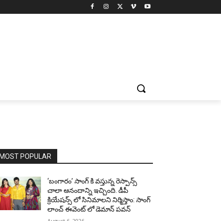
MOST POPULAR
‘బంగారం’ సాంగ్ కి వస్తున్న రెస్పాన్స్
చాలా ఆనందాన్ని ఇచ్చింది. డీపీ
క్రియేషన్స్ లో సినిమాలని నిర్మిస్తాం: సాంగ్
లాంచ్ ఈవెంట్ లో డెమాన్ పవన్
August 6, 2026