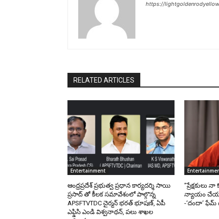
https://lightgoldenrodyello
RELATED ARTICLES
Entertainment
Entertainme
ఆంధ్రప్రదేశ్ ప్రభుత్వ ప్రధాన కార్యదర్శి సాయి
”ప్రేక్షకులు నా
ప్రసాద్ తో కీలక సమావేశంలో పాల్గొన్న
న్యాయం చేయాలన
APSFTVTDC చైర్మన్ భరత్ భూషణ్, ఏపీ
-‘దందా’ ఫేమ్
ఎఫ్డిసి ఎండి విశ్వనాథన్, పలు శాఖల