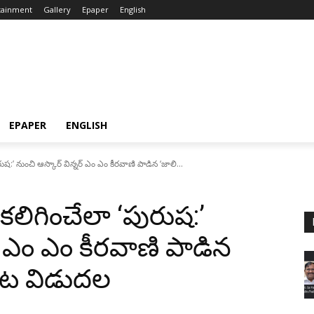
tainment
Gallery
Epaper
English
EPAPER
ENGLISH
:’ నుంచి ఆస్కార్ విన్నర్ ఎం ఎం కీరవాణి పాడిన ‘జాలి...
లిగించేలా ‘పురుష:’
ర్ ఎం ఎం కీరవాణి పాడిన
పాట విడుదల