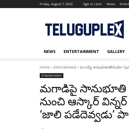
Friday, August 7, 2026
Sign in / Join
News
Enter
NEWS
ENTERTAINMENT
GALLERY
Home
Entertainment
మగాడిపై సానుభూతి కలిగించేలా ‘పురుష
Entertainment
మగాడిపై సానుభూతి క
నుంచి ఆస్కార్ విన్న
‘జాలి పడేదెవ్వడు’ 