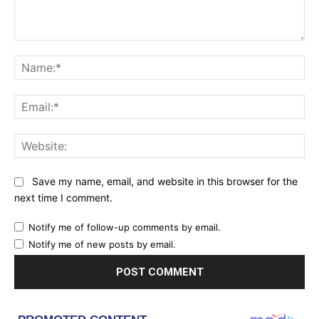
Comment:
Na
Ema
Web
Save my name, email, and website in this browser for the
next time I comment.
Notify me of follow-up comments by email.
Notify me of new posts by email.