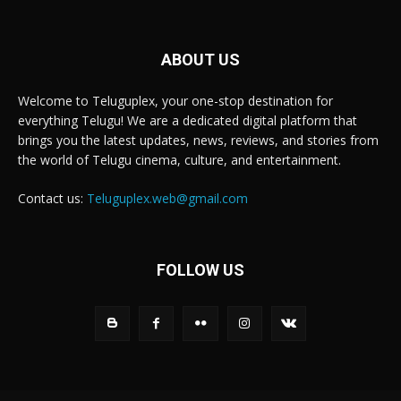
ABOUT US
Welcome to Teluguplex, your one-stop destination for
everything Telugu! We are a dedicated digital platform that
brings you the latest updates, news, reviews, and stories from
the world of Telugu cinema, culture, and entertainment.
Contact us:
Teluguplex.web@gmail.com
FOLLOW US