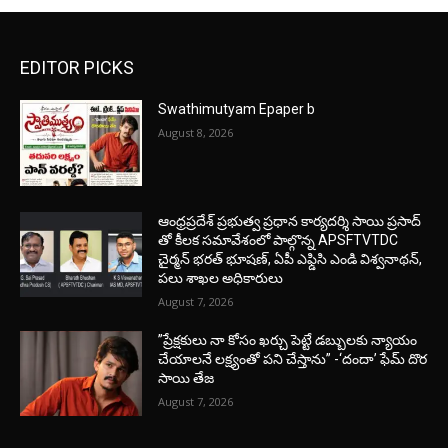
EDITOR PICKS
Swathimutyam Epaper b
August 8, 2026
ఆంధ్రప్రదేశ్ ప్రభుత్వ ప్రధాన కార్యదర్శి సాయి ప్రసాద్
తో కీలక సమావేశంలో పాల్గొన్న APSFTVTDC
చైర్మన్ భరత్ భూషణ్, ఏపీ ఎఫ్డిసి ఎండి విశ్వనాథన్,
పలు శాఖల అధికారులు
August 7, 2026
”ప్రేక్షకులు నా కోసం ఖర్చు పెట్టే డబ్బులకు న్యాయం
చేయాలనే లక్ష్యంతో పని చేస్తాను” -‘దందా’ ఫేమ్ దొర
సాయి తేజ
August 7, 2026