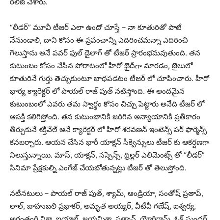
రిలీజ్ చేశారు.
“లీడర్” మూవీ టీజర్ ఎలా ఉందో చూస్తే – నా కూతురితో పాటే
నేనుండాలి, దాని కోసం ఈ ప్రపంచాన్ని ఎదిరించమన్నా ఎదిరించి
గెలుస్తాను అనే పవర్ ఫుల్ డైలాగ్ తో టీజర్ ప్రారంభమవుతుంది. తన
కుటుంబం కోసం చేసిన పోరాటంలో హీరో ఖైదీగా మారడం, జైలులో
కూతురినే గుర్తు తెచ్చుకుంటూ బాధపడటం టీజర్ లో చూపించారు. హీరో
భార్య క్యారెక్టర్ లో పాయల్ రాజ్ పుత్ నటిస్తోంది. ఈ అందమైన
కుటుంబంలో ఎవరు తమ స్వార్థం కోసం చిచ్చు పెట్టారు అనేది టీజర్ లో
ఆసక్తి కలిగిస్తోంది. తన కుటుంబానికి జరిగిన అన్యాయానికి ప్రతీకారం
తీర్చుకునే శక్తివేల్ అనే క్యారెక్టర్ లో హీరో శరవణన్ ఇంటెన్స్ పర్ ఫార్మెన్స్
కనబర్చారు. ఆయన చేసిన భారీ యాక్షన్ సీక్వెన్సులు టీజర్ కు ఆకర్షణగా
నిలుస్తున్నాయి. మాస్, యాక్షన్, సస్పెన్స్, థ్రిల్లర్ ఎలిమెంట్స్ తో “లీడర్”
సినిమా ప్రేక్షకుల్ని ఎంగేజ్ చేయబోతున్నట్లు టీజర్ తో తెలుస్తోంది.
నటీనటులు – పాయల్ రాజ్ పుత్, శ్యామ్, ఆండ్రియా, సంతోష్ ప్రతాప్,
లాల్, బాహుబలి ప్రభాకర్, అమృత అయ్యర్, వీటీవీ గణేష్, ఐశ్వర్య,
అరంతంగి నిశా, ఐయాల్, జయమిశ్రా, పత్మాన్, యోగిరామ్, ఓక్ సుందర్,