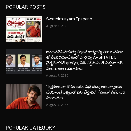
POPULAR POSTS
Swathimutyam Epaper b
August 8, 2026
ఆంధ్రప్రదేశ్ ప్రభుత్వ ప్రధాన కార్యదర్శి సాయి ప్రసాద్
తో కీలక సమావేశంలో పాల్గొన్న APSFTVTDC
చైర్మన్ భరత్ భూషణ్, ఏపీ ఎఫ్డిసి ఎండి విశ్వనాథన్,
పలు శాఖల అధికారులు
August 7, 2026
”ప్రేక్షకులు నా కోసం ఖర్చు పెట్టే డబ్బులకు న్యాయం
చేయాలనే లక్ష్యంతో పని చేస్తాను” -‘దందా’ ఫేమ్ దొర
సాయి తేజ
August 7, 2026
POPULAR CATEGORY