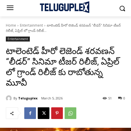
Home
Entertainment
టాలెంటెడ్ హీరో లెజెండ్ శరవణన్ "లీడర్" సినిమా టీజర్
రిలీజ్, ఏప్రిల్ లో గ్రాండ్ రిలీజ్...
Entertainment
టాలెంటెడ్ హీరో లెజెండ్ శరవణన్
“లీడర్” సినిమా టీజర్ రిలీజ్, ఏప్రిల్
లో గ్రాండ్ రిలీజ్ కు రాబోతున్న
మూవీ
By
Teluguplex
March 5, 2026
51
0