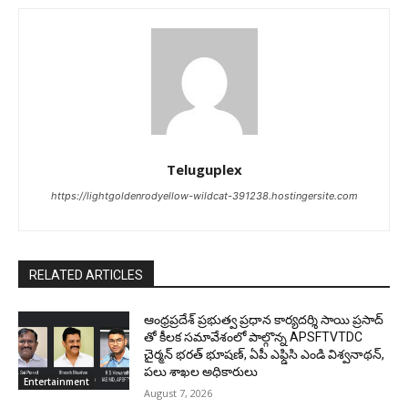
Teluguplex
https://lightgoldenrodyellow-wildcat-391238.hostingersite.com
RELATED ARTICLES
ఆంధ్రప్రదేశ్ ప్రభుత్వ ప్రధాన కార్యదర్శి సాయి ప్రసాద్
తో కీలక సమావేశంలో పాల్గొన్న APSFTVTDC
చైర్మన్ భరత్ భూషణ్, ఏపీ ఎఫ్డిసి ఎండి విశ్వనాథన్,
పలు శాఖల అధికారులు
Entertainment
August 7, 2026