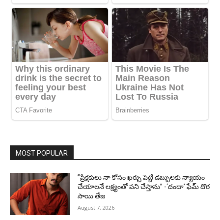
MOST POPULAR
”ప్రేక్షకులు నా కోసం ఖర్చు పెట్టే డబ్బులకు న్యాయం
చేయాలనే లక్ష్యంతో పని చేస్తాను” -‘దందా’ ఫేమ్ దొర
సాయి తేజ
August 7, 2026