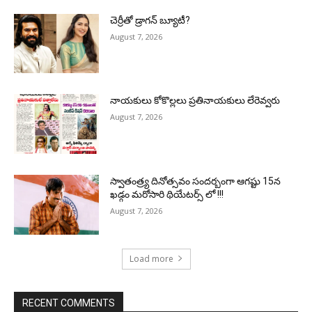
చెర్రీతో డ్రాగన్ బ్యూటీ?
August 7, 2026
నాయకులు కోకొల్లలు ప్రతినాయకులు లేరెవ్వరు
August 7, 2026
స్వాతంత్ర్య దినోత్సవం సందర్బంగా ఆగష్టు 15న
ఖడ్గం మరోసారి థియేటర్స్ లో !!!
August 7, 2026
Load more
RECENT COMMENTS