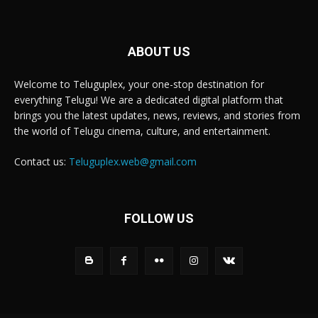
ABOUT US
Welcome to Teluguplex, your one-stop destination for
everything Telugu! We are a dedicated digital platform that
brings you the latest updates, news, reviews, and stories from
the world of Telugu cinema, culture, and entertainment.
Contact us:
Teluguplex.web@gmail.com
FOLLOW US