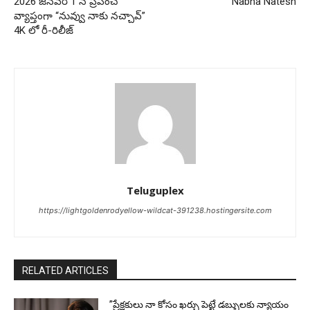
2026 జనవరి 1 న ప్రపంచ
Nabha Natesh
వ్యాప్తంగా “నువ్వు నాకు నచ్చావ్”
4K లో రీ-రిలీజ్
Teluguplex
https://lightgoldenrodyellow-wildcat-391238.hostingersite.com
RELATED ARTICLES
”ప్రేక్షకులు నా కోసం ఖర్చు పెట్టే డబ్బులకు న్యాయం