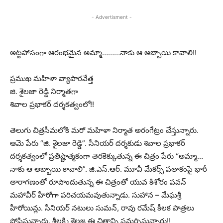
- Advertisment -
అట్టహాసంగా ఆరంభమైన అమ్మా………నాకు ఆ అబ్బాయి కావాలి!!
ప్రముఖ మహిళా వ్యాపారవేత్త
జి. శైలజా రెడ్డి నిర్మాతగా
శివాల ప్రభాకర్ దర్శకత్వంలో!!
తెలుగు చిత్రసీమలోకి మరో మహిళా నిర్మాత అరంగేట్రం చేస్తున్నారు.
ఆమె పేరు “జి. శైలజా రెడ్డి”. సీనియర్ దర్శకుడు శివాల ప్రభాకర్
దర్శకత్వంలో ప్రతిష్టాత్మకంగా తెరకెక్కుతున్న ఈ చిత్రం పేరు “అమ్మా…
నాకు ఆ అబ్బాయి కావాలి”. జి.ఎస్.ఆర్. మూవీ మేకర్స్ పతాకంపై భారీ
తారాగణంతో రూపొందుతున్న ఈ చిత్రంతో యువ కిశోరం పవన్
మహావీర్ హీరోగా పరిచయమవుతున్నాడు. సుహాన – మేఘశ్రీ
హీరోయిన్లు. సీనియర్ నటులు సుమన్, రావు రమేష్ కీలక పాత్రలు
పోషిస్తున్నారు. శ్రీలక్ష్మి శైలజ ఈ చిత్రాన్ని సమర్పిస్తున్నారు!!