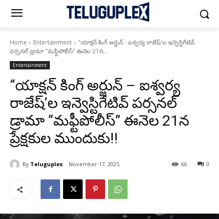
Home
Entertainment
"యాక్షన్ కింగ్ అర్జున్ - ఐశ్వర్య రాజేష్'ల ఇన్వెస్టిగేటివ్
పర్సనల్ డ్రామా "మఫ్టీపోలీస్" ఈనెల 21న...
Entertainment
“యాక్షన్ కింగ్ అర్జున్ – ఐశ్వర్య
రాజేష్’ల ఇన్వెస్టిగేటివ్ పర్సనల్
డ్రామా “మఫ్టీపోలీస్” ఈనెల 21న
ప్రేక్షకుల ముందుకు!!
By
Teluguplex
November 17, 2025
66
0