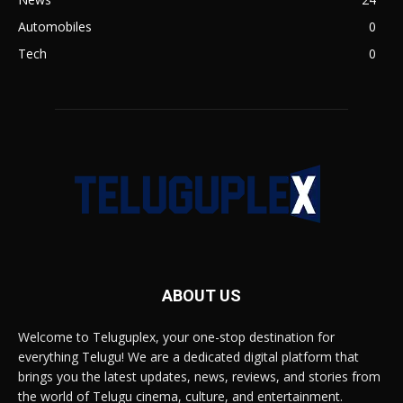
Automobiles
0
Tech
0
ABOUT US
Welcome to Teluguplex, your one-stop destination for
everything Telugu! We are a dedicated digital platform that
brings you the latest updates, news, reviews, and stories from
the world of Telugu cinema, culture, and entertainment.