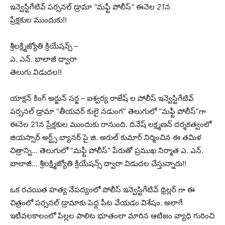
ఇన్వెస్టిగేటివ్ పర్సనల్ డ్రామా
“
మఫ్టీ
పోలీస్
”
ఈనెల
21
న
ప్రేక్షకుల ముందుకు!!
శ్రీలక్ష్మిజ్యోతి క్రియేషన్స్ –
ఎ. ఎన్. బాలాజీ ద్వారా
తెలుగు విడుదల!!
యాక్షన్ కింగ్ అర్జున్ సర్జ – ఐశ్వర్య రాజేష్ ల పోలీస్ ఇన్వెస్టిగేటివ్
పర్సనల్ డ్రామా “తీయవర్ కులై నడుంగ” తెలుగులో “మఫ్టీ పోలీస్”గా
ఈనెల 21న ప్రేక్షకుల ముందుకు రానుంది. దినేష్ లక్ష్మణన్ దర్శకత్వంలో
జియస్సార్ అర్ట్స్ బ్యానర్ పై జి. అరుల్ కుమార్ నిర్మించిన ఈ తమిళ
చిత్రాన్ని… తెలుగులో “మఫ్టీ పోలీస్” పేరుతో ప్రముఖ నిర్మాత ఎ. ఎన్.
బాలాజీ… శ్రీలక్ష్మిజ్యోతి క్రియేషన్స్ ద్వారా విడుదల చేస్తున్నారు!!
ఒక రచయిత హత్య నేపద్యంలో పోలీస్ ఇన్వెస్టిగేటివ్ థ్రిల్లర్ గా ఈ
చిత్రంలో పర్సనల్ డ్రామాకు పెద్ద పీట వేయడం విశేషం. అలాగే
ఇటీవలకాలంలో పిల్లల పాలిట భూతంలా మారిన ఆటిజం వ్యాధి గురించి