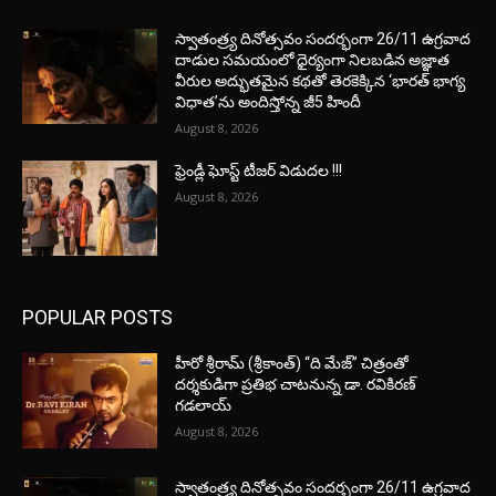
స్వాతంత్ర్య దినోత్సవం సందర్భంగా 26/11 ఉగ్రవాద
దాడుల సమయంలో ధైర్యంగా నిలబడిన అజ్ఞాత
వీరుల అద్భుతమైన కథతో తెరకెక్కిన ‘భారత్ భాగ్య
విధాత’ను అందిస్తోన్న జీ5 హిందీ
August 8, 2026
ఫ్రెండ్లీ ఘోస్ట్ టీజర్ విడుదల !!!
August 8, 2026
POPULAR POSTS
హీరో శ్రీరామ్ (శ్రీకాంత్) “ది మేజ్” చిత్రంతో
దర్శకుడిగా ప్రతిభ చాటనున్న డా. రవికిరణ్
గడలాయ్
August 8, 2026
స్వాతంత్ర్య దినోత్సవం సందర్భంగా 26/11 ఉగ్రవాద